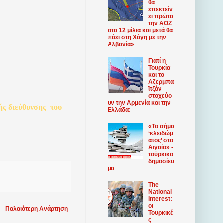
θα
επεκτείν
ει πρώτα
την ΑΟΖ
στα 12 μίλια και μετά θα
πάει στη Χάγη με την
Αλβανία»
Γιατί η
Τουρκία
και το
Αζερμπα
ϊτζάν
στοχεύο
υν την Αρμενία και την
ής
διεύθυνσης
του
Ελλάδα;
«Το σήμα
‘κλειδώμ
ατος’ στο
Αιγαίο» -
τούρκικο
δημοσίευ
μα
The
National
Interest:
οι
Παλαιότερη Ανάρτηση
Τουρκικέ
ς