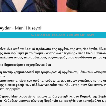
Οι δύο Κούρδοι βουλευτές- φωτό από την Takvim
 είναι ένα από τα βασικά πρόσωπα της οργάνωσης στη Νορβηγία. Είναι
ς που ιδρύθηκε με το όνομα «κέντρο αλληλεγγύης» στο Όσλο. Επιπλέο
ναφέρεται στους περισσότερους οργανισμούς που συνδέονται με τον ο
κα δημοσιεύματα ισχυρίζονται ότι:
η Αϊντάρ χρηματοδοτεί την τρομοκρατική οργάνωση μέσω των λεγόμε
εων.
γματικότητα, είναι ένα από τα πρόσωπα των μέσων ενημέρωσης της ο
ίσης ο επικεφαλής των κλάδων νεολαίας του Κόμματος
των Κόκκινων, ε
στη Νορβηγία.
3χρονο Μάνι Χουσεΐνι σημειώνεται ότι γεννήθηκε στο Καμισλί της Συρία
ιας Κούρδων μεταναστών στη Νορβηγία και εισήλθε στο κοινοβούλιο ως
.