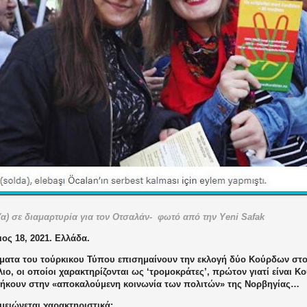
(α) σε διαμαρτυρία για τον Οτσαλάν-
φωτό από την
Yeni
Safak
ος 18, 2021. Ελλάδα.
ματα του τούρκικου Τύπου επισημαίνουν την εκλογή δύο Κούρδων στο
ιο, οι οποίοι χαρακτηρίζονται ως ‘τρομοκράτες’, πρώτον γιατί είναι Κ
νήκουν στην «αποκαλούμενη κοινωνία των πολιτών» της Νορβηγίας…
ειώνεται χαρακτηριστικά: