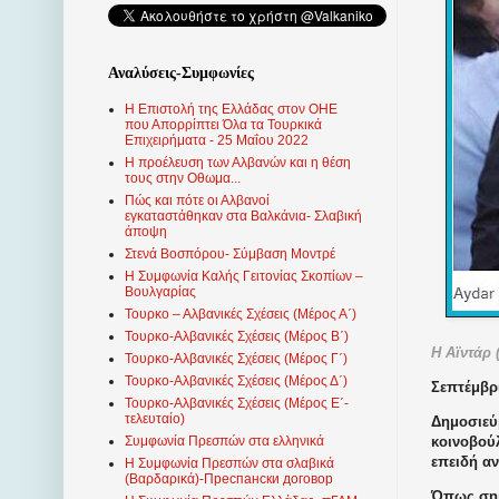
Αναλύσεις-Συμφωνίες
Η Επιστολή της Ελλάδας στον ΟΗΕ
που Απορρίπτει Όλα τα Τουρκικά
Επιχειρήματα - 25 Μαΐου 2022
Η προέλευση των Αλβανών και η θέση
τους στην Οθωμα...
Πώς και πότε οι Αλβανοί
εγκαταστάθηκαν στα Βαλκάνια- Σλαβική
άποψη
Στενά Βοσπόρου- Σύμβαση Μοντρέ
Η Συμφωνία Καλής Γειτονίας Σκοπίων –
Βουλγαρίας
Τουρκο – Αλβανικές Σχέσεις (Mέρος Α΄)
Τουρκο-Αλβανικές Σχέσεις (Μέρος Β΄)
Η Αϊντάρ 
Τουρκο-Αλβανικές Σχέσεις (Μέρος Γ΄)
Τουρκο-Αλβανικές Σχέσεις (Μέρος Δ΄)
Σεπτέμβρι
Τουρκο-Αλβανικές Σχέσεις (Μέρος Ε΄-
τελευταίο)
Δημοσιεύ
κοινοβούλ
Συμφωνία Πρεσπών στα ελληνικά
επειδή α
Η Συμφωνία Πρεσπών στα σλαβικά
(Βαρδαρικά)-Преспански договор
Όπως σημ