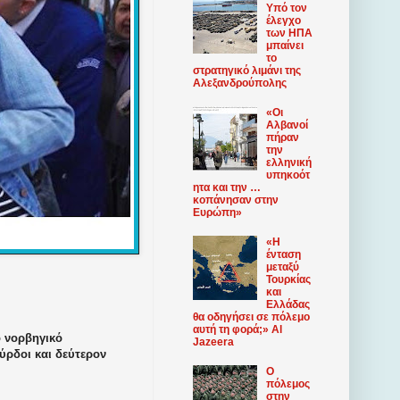
Υπό τον
έλεγχο
των ΗΠΑ
μπαίνει
το
στρατηγικό λιμάνι της
Αλεξανδρούπολης
«Οι
Αλβανοί
πήραν
την
ελληνική
υπηκοότ
ητα και την …
κοπάνησαν στην
Ευρώπη»
«Η
ένταση
μεταξύ
Τουρκίας
και
Ελλάδας
θα οδηγήσει σε πόλεμο
αυτή τη φορά;» Al
 νορβηγικό
Jazeera
ούρδοι και δεύτερον
Ο
πόλεμος
στην