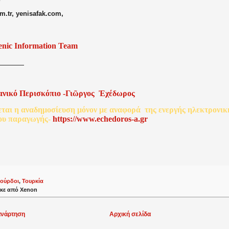
m.tr, yenisafak.com,
enic Information Team
ανικό
Περισκόπιο
-
Γιῶργος
Ἐχέδωρος
εται
η
αναδημοσίευση
μόνον
με
αναφορά
της
ενεργής
ηλεκτρονικ
ου
παραγωγής
-
http
s
://www.echedoros-a.gr
ούρδοι
,
Τουρκία
κε από
Xenon
ανάρτηση
Αρχική σελίδα