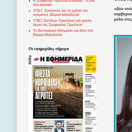
Η Συμφωνία Πρεσπών Ελλάδας- πΓΔΜ
στα αγγλικά
«Δύο ονό
ΥΠΕΞ: Εγκύκλιος για τη χρήση του
νορβηγικό
ονόματος ‘Βόρεια Μακεδονία’
ρόλο στι
ΥΠΕΞ Σκοπίων: Εγκύκλιος για χρήση
όρων της Συμφωνίας Πρεσπών
Το Βουλγαρικό Μνημόνιο για βέτο στη
Βόρεια Μακεδονία
Οι εφημερίδες σήμερα