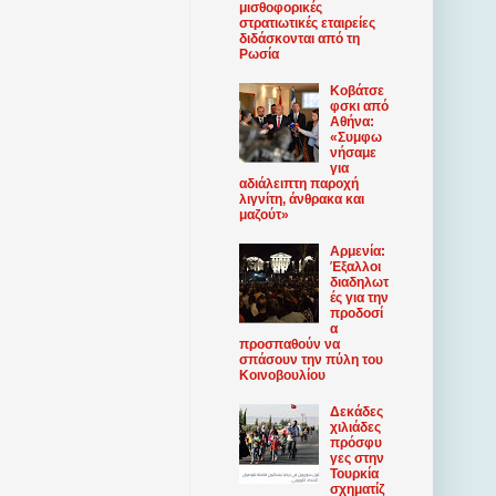
μισθοφορικές
στρατιωτικές εταιρείες
διδάσκονται από τη
Ρωσία
Κοβάτσε
φσκι από
Αθήνα:
«Συμφω
νήσαμε
για
αδιάλειπτη παροχή
λιγνίτη, άνθρακα και
μαζούτ»
Αρμενία:
Έξαλλοι
διαδηλωτ
ές για την
προδοσί
α
προσπαθούν να
σπάσουν την πύλη του
Κοινοβουλίου
Δεκάδες
χιλιάδες
πρόσφυ
γες στην
Τουρκία
σχηματίζ