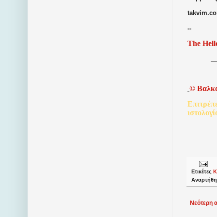
takvim.co
--
The Hell
©
Βαλκ
Επιτρέπ
ιστολογί
Ετικέτες
Κ
Αναρτήθη
Νεότερη 