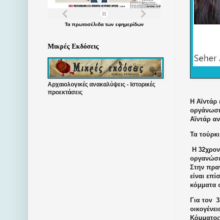
Τα
πρωτοσέλιδα
των
εφημερίδων
Μικρές Εκδόσεις
Αρχαιολογικές ανακαλύψεις - Ιστορικές
προεκτάσεις
Η Αϊντάρ
οργάνωση
Αϊντάρ α
Τα τούρκι
Η 32χρον
οργανώσ
Στην πρα
είναι επ
κόμματα 
Για τον
3
οικογένε
Κόμματος