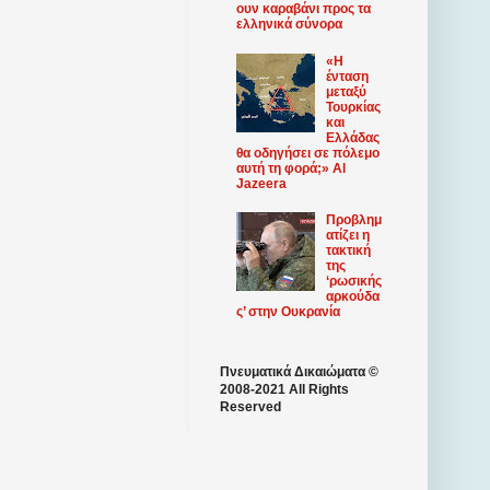
ουν καραβάνι προς τα
ελληνικά σύνορα
«Η
ένταση
μεταξύ
Τουρκίας
και
Ελλάδας
θα οδηγήσει σε πόλεμο
αυτή τη φορά;» Al
Jazeera
Προβλημ
ατίζει η
τακτική
της
‘ρωσικής
αρκούδα
ς’ στην Ουκρανία
Πνευματικά Δικαιώματα ©
2008-2021 All Rights
Reserved