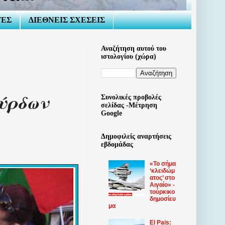
ΤΕΣ
ΔΙΕΘΝΕΙΣ ΣΧΕΣΕΙΣ
Αναζήτηση αυτού του
ιστολογίου (χώρα)
ύρδων
Συνολικές προβολές
σελίδας -Μέτρηση
Google
Δημοφιλείς αναρτήσεις
εβδομάδας
«Το σήμα
‘κλειδώμ
ατος’ στο
Αιγαίο» -
τούρκικο
δημοσίευ
μα
El Pais: