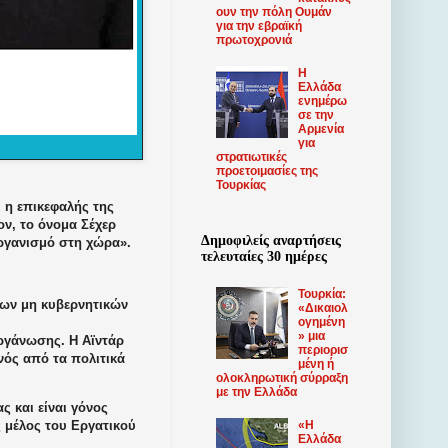
ουν την πόλη Ουμάν
για την εβραϊκή
πρωτοχρονιά
Η
Ελλάδα
ενημέρω
σε την
Αρμενία
για
στρατιωτικές
προετοιμασίες της
Τουρκίας
 η επικεφαλής της
ν, το όνομα Σέχερ
Δημοφιλείς αναρτήσεις
ργανισμό στη χώρα».
τελευταίες 30 ημέρες
Τουρκία:
νων μη κυβερνητικών
«Δικαιολ
ογημένη
» μια
ργάνωσης. Η Αϊντάρ
περιορισ
νός από τα πολιτικά
μένη ή
ολοκληρωτική σύρραξη
με την Ελλάδα
ς και είναι γόνος
 μέλος του Εργατικού
«Η
Ελλάδα