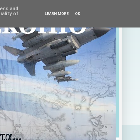
ress and
ality of
LEARN MORE
OK