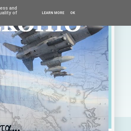
ress and
ality of
LEARN MORE
OK