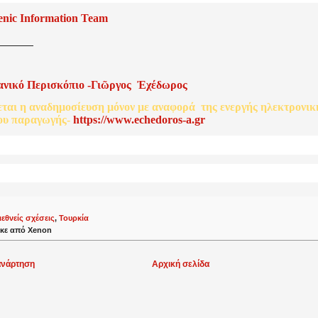
enic Information Team
ανικό
Περισκόπιο
-
Γιῶργος
Ἐχέδωρος
εται
η
αναδημοσίευση
μόνον
με
αναφορά
της
ενεργής
ηλεκτρονικ
ου
παραγωγής
-
http
s
://www.echedoros-a.gr
ιεθνείς σχέσεις
,
Τουρκία
κε από
Xenon
ανάρτηση
Αρχική σελίδα