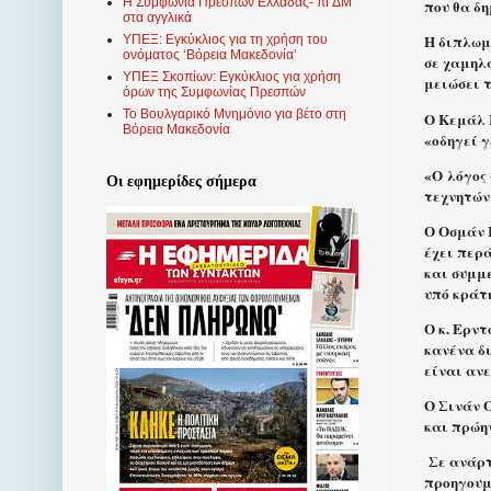
Η Συμφωνία Πρεσπών Ελλάδας- πΓΔΜ
που θα δη
στα αγγλικά
Η διπλωμα
ΥΠΕΞ: Εγκύκλιος για τη χρήση του
ονόματος ‘Βόρεια Μακεδονία’
σε χαμηλ
ΥΠΕΞ Σκοπίων: Εγκύκλιος για χρήση
μειώσει τ
όρων της Συμφωνίας Πρεσπών
Το Βουλγαρικό Μνημόνιο για βέτο στη
Ο Κεμάλ Κ
Βόρεια Μακεδονία
«οδηγεί 
«Ο λόγος 
Οι εφημερίδες σήμερα
τεχνητών 
Ο Οσμάν Κ
έχει περ
και συμμ
υπό κράτη
Ο κ. Ερν
κανένα δ
είναι αν
Ο Σινάν 
και πρώη
Σε ανάρτη
προηγουμ