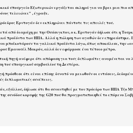
ρκικό υπουργείο Εξωτερικών εργάζεται σκληρά για να βρει μια πιο α
όνος τελειώνει" , έγραψε.
Πρόεδρος Ερντογάν
δεν εκπληρώνει
πάντοτε τις απειλές του.
μετά από διαμάχη με την Ουάσιγκτον, ο κ. Ερντογάν δήλωσε ότι η Τουρ
ικά προϊόντα των ΗΠΑ. Αλλά η πώληση των αγαθών δεν επηρεάστηκε. Π
 να μποϊκοτάρουν τα γαλλικά προϊόντα λόγω, όπως αποκάλεσε, την «
δρου Εμανουέλ Μακρόν, αλλά δεν εφάρμοσε ένα τέτοιο μέτρο.
ική πηγή ανέφερε ότι απόφαση για τους διπλωμάτες αναμένεται να 
ση του υπουργικού συμβουλίου τη Δευτέρα.
γή πρόσθεσε ότι είναι επίσης δυνατό να μειωθούν οι εντάσεις, δεδομέ
νές διπλωματικές συνέπειες.
άν, εξάλλου, δήλωσε ότι θα συναντηθεί με τον πρόεδρο των ΗΠΑ Τζο Μ
 της συνόδου κορυφής της G20 που θα πραγματοποιηθεί το επόμενο Σα