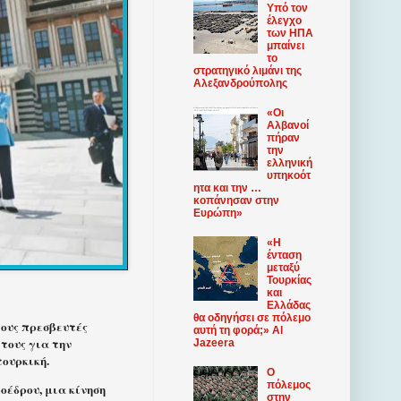
Υπό τον
έλεγχο
των ΗΠΑ
μπαίνει
το
στρατηγικό λιμάνι της
Αλεξανδρούπολης
«Οι
Αλβανοί
πήραν
την
ελληνική
υπηκοότ
ητα και την …
κοπάνησαν στην
Ευρώπη»
«Η
ένταση
μεταξύ
Τουρκίας
και
Ελλάδας
θα οδηγήσει σε πόλεμο
τους πρεσβευτές
αυτή τη φορά;» Al
τους για την
Jazeera
τουρκική.
Ο
πόλεμος
οέδρου, μια κίνηση
στην