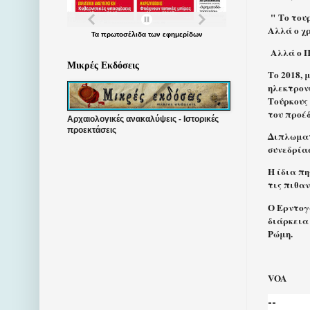
" Το του
Αλλά ο χρ
Τα
πρωτοσέλιδα
των
εφημερίδων
Αλλά ο 
Μικρές Εκδόσεις
Το 2018, 
ηλεκτρον
Τούρκους
του προέ
Αρχαιολογικές ανακαλύψεις - Ιστορικές
προεκτάσεις
Διπλωματ
συνεδρία
Η ίδια πη
τις πιθα
Ο Ερντογ
διάρκεια
Ρώμη.
VOA
--