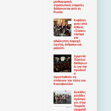
μισθοφορικές
στρατιωτικές εταιρείες
διδάσκονται από τη
Ρωσία
Κοβάτσε
φσκι από
Αθήνα:
«Συμφω
νήσαμε
για
αδιάλειπτη παροχή
λιγνίτη, άνθρακα και
μαζούτ»
Αρμενία:
Έξαλλοι
διαδηλωτ
ές για την
προδοσί
α
προσπαθούν να
σπάσουν την πύλη του
Κοινοβουλίου
Δεκάδες
χιλιάδες
πρόσφυ
γες στην
Τουρκία
σχηματίζ