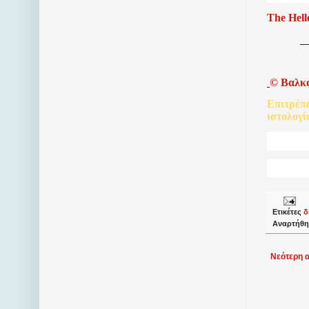
The Hell
©
Βαλκ
Επιτρέπ
ιστολογί
Ετικέτες
δ
Αναρτήθη
Νεότερη 