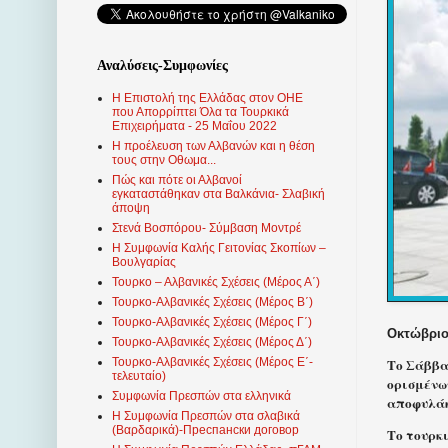
Αναλύσεις-Συμφωνίες
Η Επιστολή της Ελλάδας στον ΟΗΕ
που Απορρίπτει Όλα τα Τουρκικά
Επιχειρήματα - 25 Μαΐου 2022
Η προέλευση των Αλβανών και η θέση
τους στην Οθωμα...
Πώς και πότε οι Αλβανοί
εγκαταστάθηκαν στα Βαλκάνια- Σλαβική
άποψη
Στενά Βοσπόρου- Σύμβαση Μοντρέ
Η Συμφωνία Καλής Γειτονίας Σκοπίων –
Βουλγαρίας
Τουρκο – Αλβανικές Σχέσεις (Mέρος Α΄)
Τουρκο-Αλβανικές Σχέσεις (Μέρος Β΄)
Τουρκο-Αλβανικές Σχέσεις (Μέρος Γ΄)
Οκτώβριος
Τουρκο-Αλβανικές Σχέσεις (Μέρος Δ΄)
Το Σάββατ
Τουρκο-Αλβανικές Σχέσεις (Μέρος Ε΄-
τελευταίο)
ορισμένω
Συμφωνία Πρεσπών στα ελληνικά
αποφυλάκ
Η Συμφωνία Πρεσπών στα σλαβικά
(Βαρδαρικά)-Преспански договор
Το τουρκι