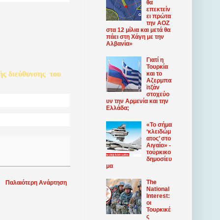
θα
επεκτείν
ει πρώτα
την ΑΟΖ
στα 12 μίλια και μετά θα
πάει στη Χάγη με την
Αλβανία»
Γιατί η
Τουρκία
ής
διεύθυνσης
του
και το
Αζερμπα
ϊτζάν
στοχεύο
υν την Αρμενία και την
Ελλάδα;
«Το σήμα
‘κλειδώμ
ατος’ στο
Αιγαίο» -
τούρκικο
δημοσίευ
μα
The
Παλαιότερη Ανάρτηση
National
Interest:
οι
Τουρκικέ
ς