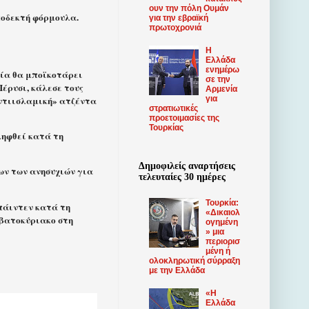
ουν την πόλη Ουμάν
ποδεκτή φόρμουλα.
για την εβραϊκή
πρωτοχρονιά
Η
Ελλάδα
ενημέρω
κία θα μποϊκοτάρει
σε την
έρυσι, κάλεσε τους
Αρμενία
για
αντιισλαμική» ατζέντα
στρατιωτικές
προετοιμασίες της
Τουρκίας
ληφθεί κατά τη
Δημοφιλείς αναρτήσεις
νων των ανησυχιών για
τελευταίες 30 ημέρες
Τουρκία:
πάιντεν κατά τη
«Δικαιολ
ββατοκύριακο στη
ογημένη
» μια
περιορισ
μένη ή
ολοκληρωτική σύρραξη
με την Ελλάδα
«Η
Ελλάδα