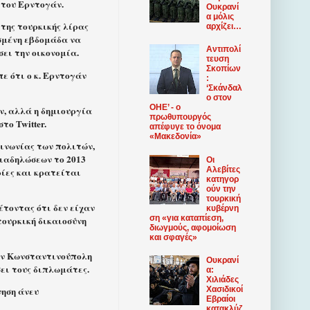
 του Ερντογάν.
Ουκρανί
α μόλις
της τουρκικής λίρας
αρχίζει…
σμένη εβδομάδα να
Αντιπολί
ει την οικονομία.
τευση
Σκοπίων
ε ότι ο κ. Ερντογάν
:
‘Σκάνδαλ
ο στον
ΟΗΕ’ - ο
ν, αλλά η δημιουργία
πρωθυπουργός
το Twitter.
απέφυγε το όνομα
«Μακεδονία»
οινωνίας των πολιτών,
διαδηλώσεων το 2013
Οι
Αλεβίτες
ρίες και κρατείται
κατηγορ
ούν την
τουρκική
τοντας ότι δεν είχαν
κυβέρνη
ση «για καταπίεση,
τουρκική δικαιοσύνη
διωγμούς, αφομοίωση
και σφαγές»
την Κωνσταντινούπολη
Ουκρανί
σει τους διπλωμάτες.
α:
Χιλιάδες
Χασιδικοί
νηση άνευ
Εβραίοι
κατακλύζ