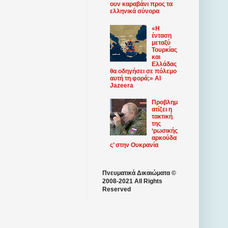
ουν καραβάνι προς τα
ελληνικά σύνορα
«Η
ένταση
μεταξύ
Τουρκίας
και
Ελλάδας
θα οδηγήσει σε πόλεμο
αυτή τη φορά;» Al
Jazeera
Προβλημ
ατίζει η
τακτική
της
‘ρωσικής
αρκούδα
ς’ στην Ουκρανία
Πνευματικά Δικαιώματα ©
2008-2021 All Rights
Reserved