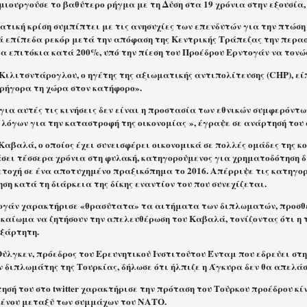
μιουργούσε το βαθύτερο ρήγμα με τη Δύση στα 19 χρόνια στην εξουσία,
τική κρίση συμπίπτει με τις ανησυχίες των επενδυτών για την πτώση 
ά επίπεδα ρεκόρ μετά την απόφαση της Κεντρικής Τράπεζας την περα
α επιτόκια κατά 200%, υπό την πίεση του Προέδρου Ερντογάν να τονώσ
ιλιτσντάρογλου, ο ηγέτης της αξιωματικής αντιπολίτευσης (CHP), είπ
γρήγορα τη χώρα στον κατήφορο».
για αυτές τις κινήσεις δεν είναι η προστασία των εθνικών συμφερόντω
λόγων για την καταστροφή της οικονομίας », έγραψε σε ανάρτησή του σ
αβαλά, ο οποίος έχει συνεισφέρει οικονομικά σε πολλές ομάδες της κ
άσει τέσσερα χρόνια στη φυλακή, κατηγορούμενος για χρηματοδότηση 
ετοχή σε ένα αποτυχημένο πραξικόπημα το 2016. Απέρριψε τις κατηγο
ση κατά τη διάρκεια της δίκης εναντίον του που συνεχίζεται.
τογάν χαρακτήρισε «θρασύτατα» τα αιτήματα των διπλωματών, προσθέ
ικαίωμα να ζητήσουν την απελευθέρωση του Καβαλά, τονίζοντας ότι η 
εξάρτητη.
Ούλγκεν, πρόεδρος του Ερευνητικού Ινστιτούτου Ένταμ που εδρεύει σ
ν διπλωμάτης της Τουρκίας, δήλωσε ότι ήλπιζε η Άγκυρα δεν θα απελά
σή του στο twitter χαρακτήρισε την πρόταση του Τούρκου προέδρου κί
ένου μεταξύ των συμμάχων του ΝΑΤΟ.