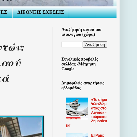
ΤΕΣ
ΔΙΕΘΝΕΙΣ ΣΧΕΣΕΙΣ
Αναζήτηση αυτού του
ιστολογίου (χώρα)
υτών:
λαού
Συνολικές προβολές
σελίδας -Μέτρηση
Google
κά
Δημοφιλείς αναρτήσεις
εβδομάδας
«Το σήμα
‘κλειδώμ
ατος’ στο
Αιγαίο» -
τούρκικο
δημοσίευ
μα
El Pais: