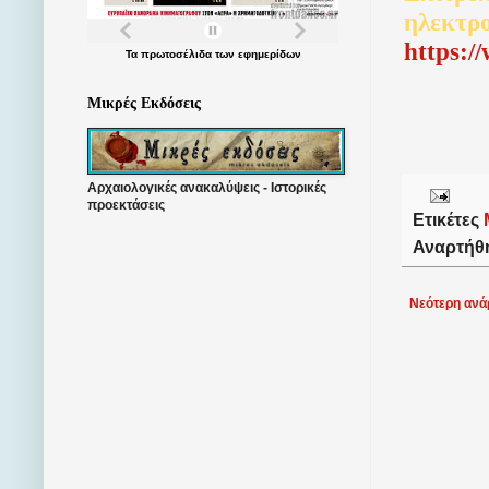
ηλεκτρ
http
s
:/
Τα
πρωτοσέλιδα
των
εφημερίδων
Μικρές Εκδόσεις
Αρχαιολογικές ανακαλύψεις - Ιστορικές
προεκτάσεις
Ετικέτες
Αναρτήθ
Νεότερη ανά