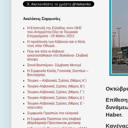
Αναλύσεις-Συμφωνίες
Η Επιστολή της Ελλάδας στον ΟΗΕ
που Απορρίπτει Όλα τα Τουρκικά
Επιχειρήματα - 25 Μαΐου 2022
Η προέλευση των Αλβανών και η θέση
τους στην Οθωμα...
Πώς και πότε οι Αλβανοί
εγκαταστάθηκαν στα Βαλκάνια- Σλαβική
άποψη
Στενά Βοσπόρου- Σύμβαση Μοντρέ
Η Συμφωνία Καλής Γειτονίας Σκοπίων –
Βουλγαρίας
Τουρκο – Αλβανικές Σχέσεις (Mέρος Α΄)
Τουρκο-Αλβανικές Σχέσεις (Μέρος Β΄)
Οκτώβρι
Τουρκο-Αλβανικές Σχέσεις (Μέρος Γ΄)
Τουρκο-Αλβανικές Σχέσεις (Μέρος Δ΄)
Επίθεση
Τουρκο-Αλβανικές Σχέσεις (Μέρος Ε΄-
δυνάμεων
τελευταίο)
Συμφωνία Πρεσπών στα ελληνικά
Haber.
Η Συμφωνία Πρεσπών στα σλαβικά
(Βαρδαρικά)-Преспански договор
Κανένας