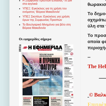
Η Συμφωνία Πρεσπών Ελλάδας- πΓΔΜ
θωρακισ
στα αγγλικά
ΥΠΕΞ: Εγκύκλιος για τη χρήση του
ονόματος ‘Βόρεια Μακεδονία’
Το δημο
ΥΠΕΞ Σκοπίων: Εγκύκλιος για χρήση
οχημάτω
όρων της Συμφωνίας Πρεσπών
Το Βουλγαρικό Μνημόνιο για βέτο στη
ύλη στα 
Βόρεια Μακεδονία
Το προσ
Οι εφημερίδες σήμερα
οποία φ
περιοχής
--
The Hel
©
Βαλκ
Επιτρέπ