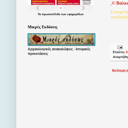
©
Βαλκ
Επιτρέπ
Τα
πρωτοσέλιδα
των
εφημερίδων
ιστολογί
Μικρές Εκδόσεις
Αρχαιολογικές ανακαλύψεις - Ιστορικές
Ετικέτες
δ
προεκτάσεις
Αναρτήθη
Νεότερη 