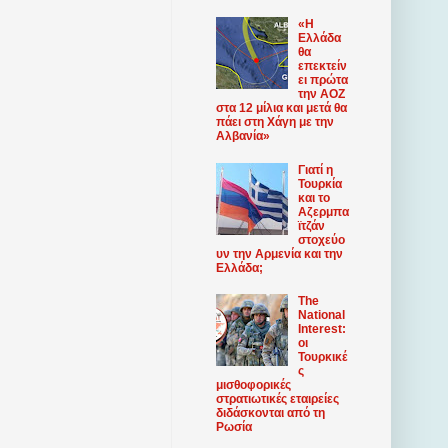
«Η
Ελλάδα
θα
επεκτείν
ει πρώτα
την ΑΟΖ
στα 12 μίλια και μετά θα
πάει στη Χάγη με την
Αλβανία»
Γιατί η
Τουρκία
και το
Αζερμπα
ϊτζάν
στοχεύο
υν την Αρμενία και την
Ελλάδα;
The
National
Interest:
οι
Τουρκικέ
ς
μισθοφορικές
στρατιωτικές εταιρείες
διδάσκονται από τη
Ρωσία