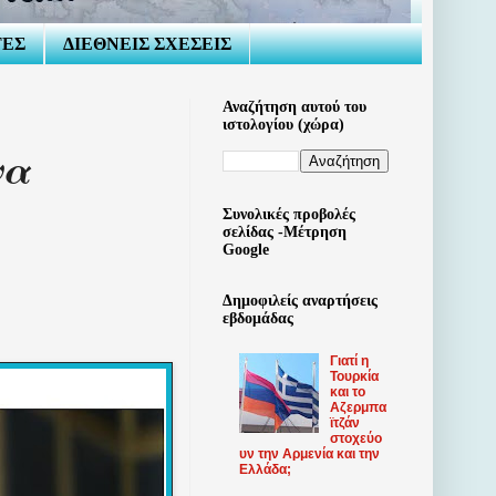
ΤΕΣ
ΔΙΕΘΝΕΙΣ ΣΧΕΣΕΙΣ
Αναζήτηση αυτού του
ιστολογίου (χώρα)
να
Συνολικές προβολές
σελίδας -Μέτρηση
Google
Δημοφιλείς αναρτήσεις
εβδομάδας
Γιατί η
Τουρκία
και το
Αζερμπα
ϊτζάν
στοχεύο
υν την Αρμενία και την
Ελλάδα;