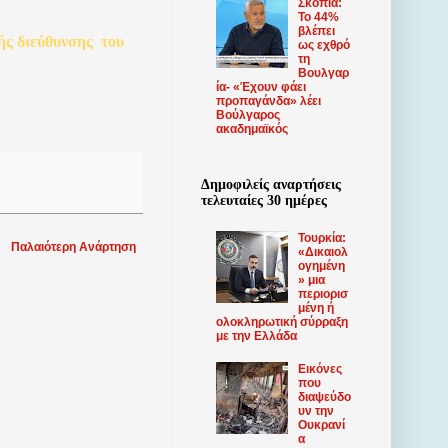
Σκόπια:
Το 44%
βλέπει
ής
διεύθυνσης
του
ως εχθρό
τη
Βουλγαρ
ία- «Έχουν φάει
προπαγάνδα» λέει
Βούλγαρος
ακαδημαϊκός
Δημοφιλείς αναρτήσεις
τελευταίες 30 ημέρες
Τουρκία:
Παλαιότερη Ανάρτηση
«Δικαιολ
ογημένη
» μια
περιορισ
μένη ή
ολοκληρωτική σύρραξη
με την Ελλάδα
Εικόνες
που
διαψεύδο
υν την
Ουκρανί
α