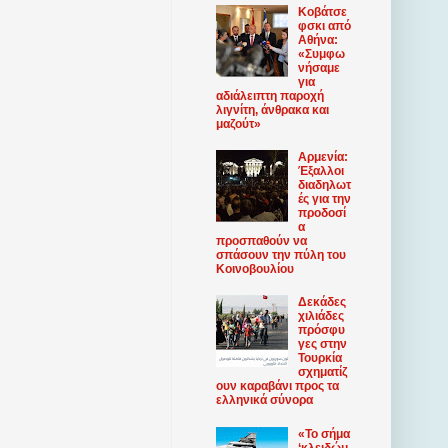
Κοβάτσε
φσκι από
Αθήνα:
«Συμφω
νήσαμε
για
αδιάλειπτη παροχή
λιγνίτη, άνθρακα και
μαζούτ»
Αρμενία:
Έξαλλοι
διαδηλωτ
ές για την
προδοσί
α
προσπαθούν να
σπάσουν την πύλη του
Κοινοβουλίου
Δεκάδες
χιλιάδες
πρόσφυ
γες στην
Τουρκία
σχηματίζ
ουν καραβάνι προς τα
ελληνικά σύνορα
«Το σήμα
‘κλειδώμ