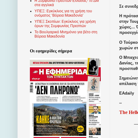
Η Συμφωνία Πρεσπών Ελλάδας- πΓΔΜ
στα αγγλικά
Σε συνεδρ
ΥΠΕΞ: Εγκύκλιος για τη χρήση του
ονόματος ‘Βόρεια Μακεδονία’
Η πρότασή
στην Τουρ
ΥΠΕΞ Σκοπίων: Εγκύκλιος για χρήση
όρων της Συμφωνίας Πρεσπών
χώρες... 
Το Βουλγαρικό Μνημόνιο για βέτο στη
προσεγγίσ
Βόρεια Μακεδονία
Ο Τούρκο
χωρών στ
Οι εφημερίδες σήμερα
Ο Μπαχτσ
Δανίας, τ
προσπαθο
Σημειώνε
απέλαση 
EAdaily
--
The Hell