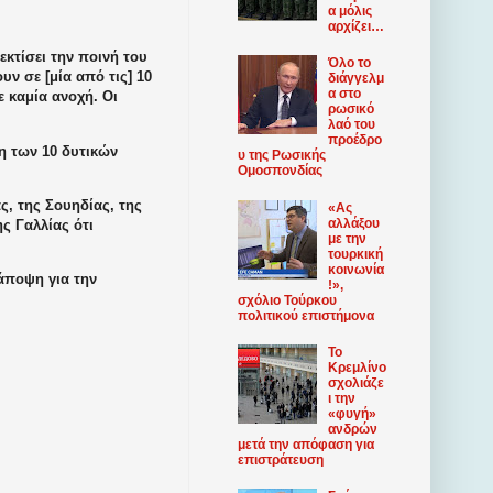
α μόλις
αρχίζει…
εκτίσει την ποινή του
Όλο το
υν σε [μία από τις] 10
διάγγελμ
α στο
ε καμία ανοχή. Οι
ρωσικό
λαό του
προέδρο
η των 10 δυτικών
υ της Ρωσικής
Ομοσπονδίας
, της Σουηδίας, της
«Ας
αλλάξου
ης Γαλλίας ότι
με την
τουρκική
κοινωνία
άποψη για την
!»,
σχόλιο Τούρκου
πολιτικού επιστήμονα
Το
Κρεμλίνο
σχολιάζε
ι την
«φυγή»
ανδρών
μετά την απόφαση για
επιστράτευση