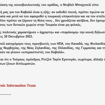
ίαση της κοινοβουλευτικής του ομάδας, ο Ντεβλέτ Μπαχτσελί είπε:
 μας για τον Καβαλά είναι η εξής: αν εκδοθεί ποινή, πρέπει πρώτα να 
κία και μετά να του αφαιρεθεί η τουρκική υπηκοότητα και να τον στείλο
Όλοι πρέπει να ξέρουν τη θέση τους , δεν χρειάζεται ασέβεια, δεν έχουμ
εις των δυτικών χωρών στην Τουρκία είναι μη φιλικές.
ς πολιτικός χαρακτήρισε « άχρηστη» και «παράνομη» την κοινή δήλωσ
ις 18 Οκτωβρίου 2021.
ελί κατηγόρησε τους πρεσβευτές των ΗΠΑ, του Καναδά, της Φινλανδίας
ης Νορβηγίας, της Νέας Ζηλανδίας, της Ολλανδίας, της Γερμανίας και τ
ύν να γίνουν «υπερασπιστές του Καβαλά».
ται ότι ο Τούρκος πρόεδρος Ρετζέπ Ταγίπ Ερντογάν, νωρίτερα, άλλαξε 
των ξένων διπλωματών.
enic Information Team