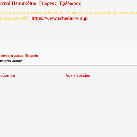
ανικό
Περισκόπιο
-
Γιῶργος
Ἐχέδωρος
εται
η
αναδημοσίευση
μόνον
με
αναφορά
της
ενεργής
ηλεκτρονικ
ου
παραγωγής
-
http
s
://www.echedoros-a.gr
ιεθνείς σχέσεις
,
Τουρκία
κε από
Xenon
ανάρτηση
Αρχική σελίδα