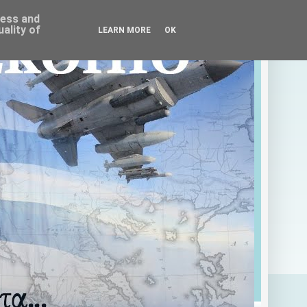
ress and
ality of
LEARN MORE
OK