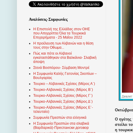
Αναλύσεις-Συμφωνίες
Η Επιστολή της Ελλάδας στον ΟΗΕ
που Απορρίπτει Όλα τα Τουρκικά
Επιχειρήματα - 25 Μαΐου 2022
Η προέλευση των Αλβανών και η θέση
τους στην Οθωμα...
Πώς και πότε οι Αλβανοί
εγκαταστάθηκαν στα Βαλκάνια- Σλαβική
άποψη
Στενά Βοσπόρου- Σύμβαση Μοντρέ
Η Συμφωνία Καλής Γειτονίας Σκοπίων –
Βουλγαρίας
Τουρκο – Αλβανικές Σχέσεις (Mέρος Α΄)
Τουρκο-Αλβανικές Σχέσεις (Μέρος Β΄)
Τουρκο-Αλβανικές Σχέσεις (Μέρος Γ΄)
Τουρκο-Αλβανικές Σχέσεις (Μέρος Δ΄)
Τουρκο-Αλβανικές Σχέσεις (Μέρος Ε΄-
Οκτώβριος
τελευταίο)
Συμφωνία Πρεσπών στα ελληνικά
Ο ηγέτης
Η Συμφωνία Πρεσπών στα σλαβικά
στείλει τ
(Βαρδαρικά)-Преспански договор
η τουρκικ