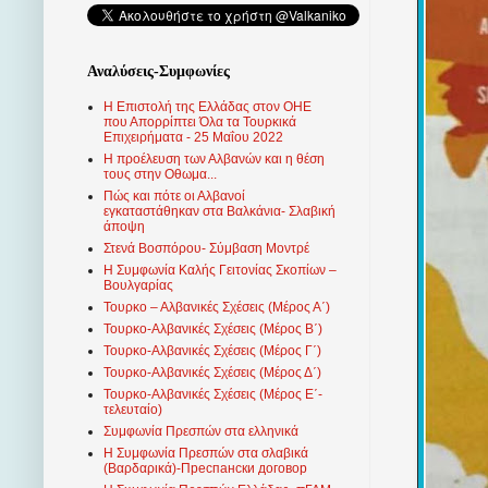
Αναλύσεις-Συμφωνίες
Η Επιστολή της Ελλάδας στον ΟΗΕ
που Απορρίπτει Όλα τα Τουρκικά
Επιχειρήματα - 25 Μαΐου 2022
Η προέλευση των Αλβανών και η θέση
τους στην Οθωμα...
Πώς και πότε οι Αλβανοί
εγκαταστάθηκαν στα Βαλκάνια- Σλαβική
άποψη
Στενά Βοσπόρου- Σύμβαση Μοντρέ
Η Συμφωνία Καλής Γειτονίας Σκοπίων –
Βουλγαρίας
Τουρκο – Αλβανικές Σχέσεις (Mέρος Α΄)
Τουρκο-Αλβανικές Σχέσεις (Μέρος Β΄)
Τουρκο-Αλβανικές Σχέσεις (Μέρος Γ΄)
Τουρκο-Αλβανικές Σχέσεις (Μέρος Δ΄)
Τουρκο-Αλβανικές Σχέσεις (Μέρος Ε΄-
τελευταίο)
Συμφωνία Πρεσπών στα ελληνικά
Η Συμφωνία Πρεσπών στα σλαβικά
(Βαρδαρικά)-Преспански договор