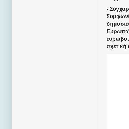
- Συγχα
Συμφωνί
δημοσιε
Ευρωπαϊ
ευρωβου
σχετική