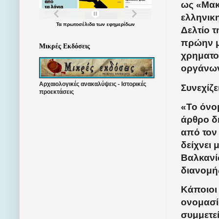
ως «Μακ
ελληνικη
Τα
πρωτοσέλιδα
των
εφημερίδων
Δελτίο 
πρώην μ
Μικρές Εκδόσεις
χρηματο
οργάνων
Αρχαιολογικές ανακαλύψεις - Ιστορικές
Συνεχίζε
προεκτάσεις
«Το όνο
άρθρο δη
από τον
δείχνει
Βαλκανί
διανομή
Κάποιοι
ονομασία
συμμετε