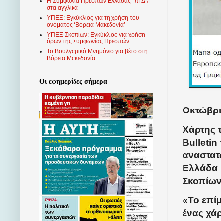
Η Συμφωνία Πρεσπών Ελλάδας- πΓΔΜ
στα αγγλικά
ΥΠΕΞ: Εγκύκλιος για τη χρήση του
ονόματος ‘Βόρεια Μακεδονία’
ΥΠΕΞ Σκοπίων: Εγκύκλιος για χρήση
όρων της Συμφωνίας Πρεσπών
Το Βουλγαρικό Μνημόνιο για βέτο στη
Βόρεια Μακεδονία
Οι εφημερίδες σήμερα
Οκτώβρι
Χάρτης 
Bulleti
αναστατ
Ελλάδα 
Σκοπίων
«Το επί
ένας χά