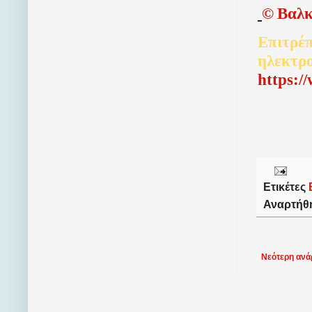
©
Βαλκ
Επιτρέπ
ηλεκτρ
http
s
:/
Ετικέτες
Αναρτήθ
Νεότερη ανά