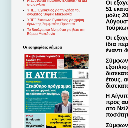
Η Συμφωνία Πρεσπών Ελλάδας- πΓΔΜ
Οι εξαγ
στα αγγλικά
51 εκατ
ΥΠΕΞ: Εγκύκλιος για τη χρήση του
μόλις 2
ονόματος ‘Βόρεια Μακεδονία’
ΥΠΕΞ Σκοπίων: Εγκύκλιος για χρήση
Αύγουστ
όρων της Συμφωνίας Πρεσπών
Τούρκω
Το Βουλγαρικό Μνημόνιο για βέτο στη
Βόρεια Μακεδονία
Οι εξαγ
ίδια πε
Οι εφημερίδες σήμερα
έναντι 
Σύμφωνα
εξοπλισ
δισεκατ
έτους, 
δισεκατ
Η Αίγυπ
προς αυ
στο Νεί
ποσότητ
Σύμφωνα