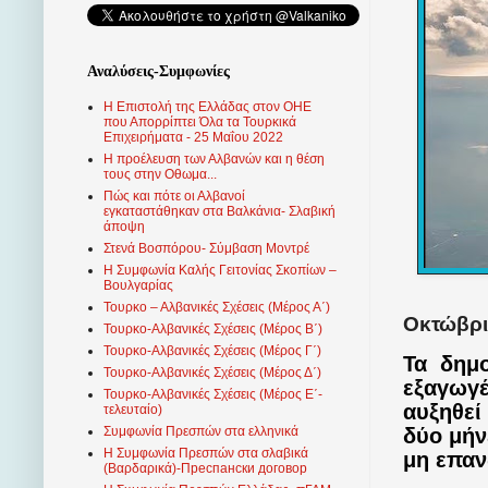
Αναλύσεις-Συμφωνίες
Η Επιστολή της Ελλάδας στον ΟΗΕ
που Απορρίπτει Όλα τα Τουρκικά
Επιχειρήματα - 25 Μαΐου 2022
Η προέλευση των Αλβανών και η θέση
τους στην Οθωμα...
Πώς και πότε οι Αλβανοί
εγκαταστάθηκαν στα Βαλκάνια- Σλαβική
άποψη
Στενά Βοσπόρου- Σύμβαση Μοντρέ
Η Συμφωνία Καλής Γειτονίας Σκοπίων –
Βουλγαρίας
Τουρκο – Αλβανικές Σχέσεις (Mέρος Α΄)
Οκτώβρι
Τουρκο-Αλβανικές Σχέσεις (Μέρος Β΄)
Τουρκο-Αλβανικές Σχέσεις (Μέρος Γ΄)
Τα
δημο
Τουρκο-Αλβανικές Σχέσεις (Μέρος Δ΄)
εξαγωγέ
Τουρκο-Αλβανικές Σχέσεις (Μέρος Ε΄-
αυξηθεί
τελευταίο)
δύο μήν
Συμφωνία Πρεσπών στα ελληνικά
Η Συμφωνία Πρεσπών στα σλαβικά
μη επα
(Βαρδαρικά)-Преспански договор