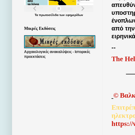
απευθύν
υποστηρ
Τα
πρωτοσέλιδα
των
εφημερίδων
ένοπλων
από την
Μικρές Εκδόσεις
ειρηνικ
--
Αρχαιολογικές ανακαλύψεις - Ιστορικές
προεκτάσεις
The Hel
©
Βαλκ
Επιτρέπ
ηλεκτρ
http
s
:/