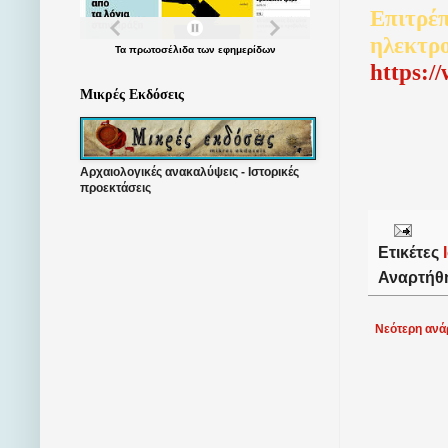
Επιτρέπ
ηλεκτρ
Τα
πρωτοσέλιδα
των
εφημερίδων
http
s
:/
Μικρές Εκδόσεις
Αρχαιολογικές ανακαλύψεις - Ιστορικές
προεκτάσεις
Ετικέτες
Αναρτήθ
Νεότερη ανά