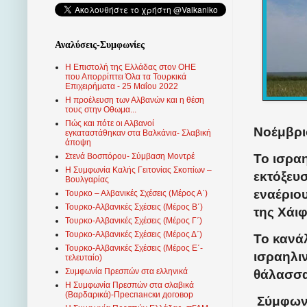
Αναλύσεις-Συμφωνίες
Η Επιστολή της Ελλάδας στον ΟΗΕ
που Απορρίπτει Όλα τα Τουρκικά
Επιχειρήματα - 25 Μαΐου 2022
Η προέλευση των Αλβανών και η θέση
τους στην Οθωμα...
Πώς και πότε οι Αλβανοί
Νοέμβρι
εγκαταστάθηκαν στα Βαλκάνια- Σλαβική
άποψη
Το ισραη
Στενά Βοσπόρου- Σύμβαση Μοντρέ
Η Συμφωνία Καλής Γειτονίας Σκοπίων –
εκτόξευ
Βουλγαρίας
εναέριο
Τουρκο – Αλβανικές Σχέσεις (Mέρος Α΄)
Τουρκο-Αλβανικές Σχέσεις (Μέρος Β΄)
της Χάιφ
Τουρκο-Αλβανικές Σχέσεις (Μέρος Γ΄)
Τουρκο-Αλβανικές Σχέσεις (Μέρος Δ΄)
Το κανά
Τουρκο-Αλβανικές Σχέσεις (Μέρος Ε΄-
ισραηλι
τελευταίο)
Συμφωνία Πρεσπών στα ελληνικά
θάλασσα
Η Συμφωνία Πρεσπών στα σλαβικά
(Βαρδαρικά)-Преспански договор
Σύμφωνα