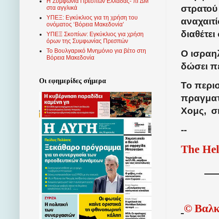
Η Συμφωνία Πρεσπών Ελλάδας- πΓΔΜ
στρατού
στα αγγλικά
ΥΠΕΞ: Εγκύκλιος για τη χρήση του
αναχαιτί
ονόματος ‘Βόρεια Μακεδονία’
διαθέτε
ΥΠΕΞ Σκοπίων: Εγκύκλιος για χρήση
όρων της Συμφωνίας Πρεσπών
Το Βουλγαρικό Μνημόνιο για βέτο στη
Ο ισραηλ
Βόρεια Μακεδονία
δώσει πε
Οι εφημερίδες σήμερα
Το περι
πραγματ
Χομς,
σ
--
The Hel
©
Βαλκ