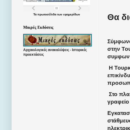
Θα δι
Τα
πρωτοσέλιδα
των
εφημερίδων
Μικρές Εκδόσεις
Σύμφωνα
στην Το
Αρχαιολογικές ανακαλύψεις - Ιστορικές
προεκτάσεις
συμφωνί
Η Τουρκί
επικίνδυ
προσωπι
Στο πλαί
γραφείο
Εγκατασ
στάθμευ
ηλεκτρι