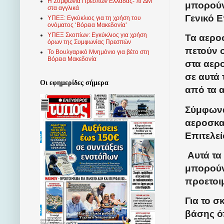
Η Συμφωνία Πρεσπών Ελλάδας- πΓΔΜ
μπορούν
στα αγγλικά
Γενικό Ε
ΥΠΕΞ: Εγκύκλιος για τη χρήση του
ονόματος ‘Βόρεια Μακεδονία’
ΥΠΕΞ Σκοπίων: Εγκύκλιος για χρήση
Τα αερο
όρων της Συμφωνίας Πρεσπών
πετούν σ
Το Βουλγαρικό Μνημόνιο για βέτο στη
Βόρεια Μακεδονία
στα αερ
σε αυτά 
Οι εφημερίδες σήμερα
από τα 
Σύμφωνα
αεροσκα
Επιτελεί
Αυτά τα
μπορούν
προετοι
Για το σ
βάσης ό