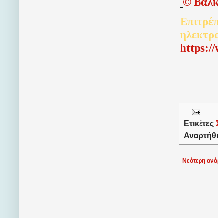
©
Βαλκ
Επιτρέπ
ηλεκτρ
http
s
:/
Ετικέτες
Αναρτήθ
Νεότερη ανά