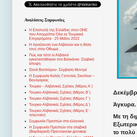
Αναλύσεις-Συμφωνίες
Η Επιστολή της Ελλάδας στον ΟΗΕ
που Απορρίπτει Όλα τα Τουρκικά
Επιχειρήματα - 25 Μαΐου 2022
Η προέλευση των Αλβανών και η θέση
τους στην Οθωμα...
Πώς και πότε οι Αλβανοί
εγκαταστάθηκαν στα Βαλκάνια- Σλαβική
άποψη
Στενά Βοσπόρου- Σύμβαση Μοντρέ
Η Συμφωνία Καλής Γειτονίας Σκοπίων –
Βουλγαρίας
Τουρκο – Αλβανικές Σχέσεις (Mέρος Α΄)
Δεκέμβρι
Τουρκο-Αλβανικές Σχέσεις (Μέρος Β΄)
Τουρκο-Αλβανικές Σχέσεις (Μέρος Γ΄)
Άγκυρα.
Τουρκο-Αλβανικές Σχέσεις (Μέρος Δ΄)
Τουρκο-Αλβανικές Σχέσεις (Μέρος Ε΄-
τελευταίο)
Με τη δ
Συμφωνία Πρεσπών στα ελληνικά
Εξωτερι
Η Συμφωνία Πρεσπών στα σλαβικά
το πολύ
(Βαρδαρικά)-Преспански договор