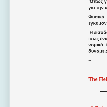
Όπως γν
για την
Φυσικά, 
εγκυμον
Η είσοδ
ίσως ένα
νομικά, 
δυνάμει
--
The Hel