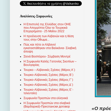
Αναλύσεις-Συμφωνίες
Η Επιστολή της Ελλάδας στον ΟΗΕ
που Απορρίπτει Όλα τα Τουρκικά
Επιχειρήματα - 25 Μαΐου 2022
Η προέλευση των Αλβανών και η θέση
τους στην Οθωμα...
Πώς και πότε οι Αλβανοί
εγκαταστάθηκαν στα Βαλκάνια- Σλαβική
άποψη
Στενά Βοσπόρου- Σύμβαση Μοντρέ
Η Συμφωνία Καλής Γειτονίας Σκοπίων –
Βουλγαρίας
Τουρκο – Αλβανικές Σχέσεις (Mέρος Α΄)
Τουρκο-Αλβανικές Σχέσεις (Μέρος Β΄)
Τουρκο-Αλβανικές Σχέσεις (Μέρος Γ΄)
Τουρκο-Αλβανικές Σχέσεις (Μέρος Δ΄)
Τουρκο-Αλβανικές Σχέσεις (Μέρος Ε΄-
τελευταίο)
Συμφωνία Πρεσπών στα ελληνικά
Η Συμφωνία Πρεσπών στα σλαβικά
(Βαρδαρικά)-Преспански договор
«Ο πρόε