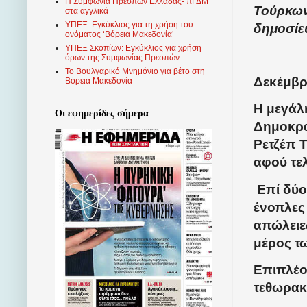
Η Συμφωνία Πρεσπών Ελλάδας- πΓΔΜ
Τούρκων
στα αγγλικά
ΥΠΕΞ: Εγκύκλιος για τη χρήση του
δημοσίε
ονόματος ‘Βόρεια Μακεδονία’
ΥΠΕΞ Σκοπίων: Εγκύκλιος για χρήση
όρων της Συμφωνίας Πρεσπών
Το Βουλγαρικό Μνημόνιο για βέτο στη
Δεκέμβρ
Βόρεια Μακεδονία
Η μεγάλ
Οι εφημερίδες σήμερα
Δημοκρα
Ρετζέπ 
αφού τελ
Επί δύο
ένοπλες
απώλειε
μέρος τ
Επιπλέο
τεθωρακ