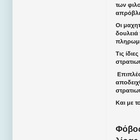
των φιλ
απρόβλε
Οι μαχητ
δουλειά 
πληρωμώ
Τις ίδιε
στρατιωτ
Επιπλέο
αποδειχθ
στρατιωτ
Και με τ
Φόβος