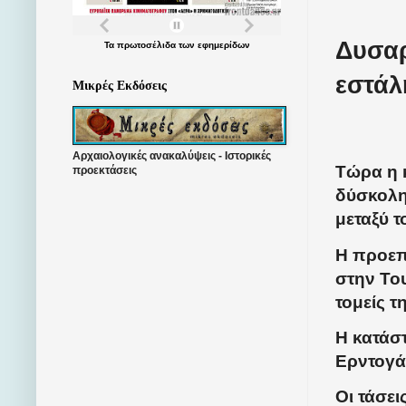
Δυσαρ
Τα
πρωτοσέλιδα
των
εφημερίδων
εστάλ
Μικρές Εκδόσεις
Αρχαιολογικές ανακαλύψεις - Ιστορικές
Τώρα η κ
προεκτάσεις
δύσκολη
μεταξύ τ
Η προεπ
στην Του
τομείς τ
Η κατάστ
Ερντογά
Οι τάσει