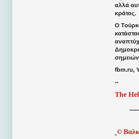
αλλά αυτ
κράτος.
Ο Τούρκο
κατάστασ
αναπτύχ
Δημοκρα
σημειών
fbm.ru, 
--
The Hel
©
Βαλκ