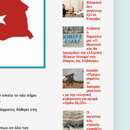
Βατικανό
δεν
αναγνωρ
ίζει το
Κόσοβο;
Αλβανικ
ό
δημοσίευ
μα: «Ο
Μητσοτά
κης θα
ξαναχτίσει την ελληνική
‘Βόρειο Ήπειρο’ στο
έδαφος της Αλβανίας»
Ισραήλ:
«Προχω
ρημένες
οι
διαπραγ
ματεύσει
ς με την ελληνική
 οποίο το νέο σήμα
κυβέρνηση για αγορά
.
«Spike NLOS»
τάγματος δόθηκε στη
Ο
αιγυπτια
κός
στρατός
των σε όλο τον
ετοιμάζετ