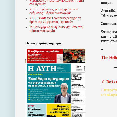
Η Συμφωνία Πρεσπών Ελλάδας- πΓΔΜ
κόσμο.
στα αγγλικά
ΥΠΕΞ: Εγκύκλιος για τη χρήση του
Από εδώ κ
ονόματος ‘Βόρεια Μακεδονία’
Türkiye α
ΥΠΕΞ Σκοπίων: Εγκύκλιος για χρήση
όρων της Συμφωνίας Πρεσπών
Σκοπεύετα
Το Βουλγαρικό Μνημόνιο για βέτο στη
Βόρεια Μακεδονία
Όπως ανα
και τις α
καταναλω
Οι εφημερίδες σήμερα
--
The Hell
©
Βαλκ
Επιτρέπ
ιστολογί