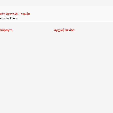
έση Ανατολή
,
Τουρκία
κε από
Xenon
ανάρτηση
Αρχική σελίδα