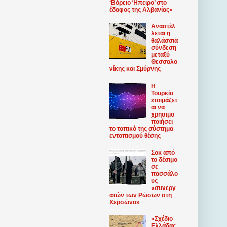
‘Βόρειο Ήπειρο’ στο
έδαφος της Αλβανίας»
Αναστέλ
λεται η
θαλάσσια
σύνδεση
μεταξύ
Θεσσαλο
νίκης και Σμύρνης
Η
Τουρκία
ετοιμάζετ
αι να
χρησιμο
ποιήσει
το τοπικό της σύστημα
εντοπισμού θέσης
Σοκ από
το δέσιμο
σε
πασσάλο
υς
«συνεργ
ατών των Ρώσων στη
Χερσώνα»
«Σχέδιο
Ελλάδας