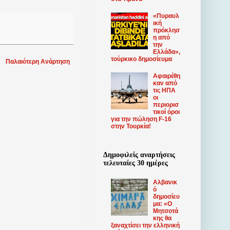
«Πυραυλ
ική
πρόκλησ
η από
την
Ελλάδα»,
τούρκικο δημοσίευμα
Παλαιότερη Ανάρτηση
Αφαιρέθη
καν από
τις ΗΠΑ
οι
περιορισ
τικοί όροι
για την πώληση F-16
στην Τουρκία!
Δημοφιλείς αναρτήσεις
τελευταίες 30 ημέρες
Αλβανικ
ό
δημοσίευ
μα: «Ο
Μητσοτά
κης θα
ξαναχτίσει την ελληνική