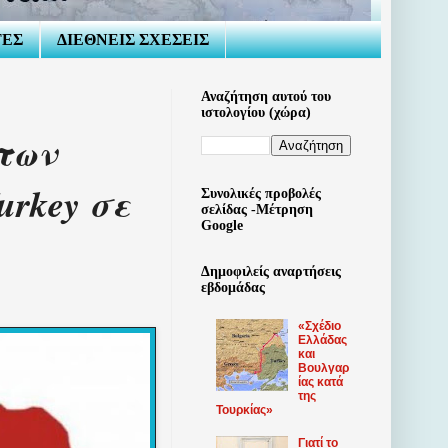
ΤΕΣ
ΔΙΕΘΝΕΙΣ ΣΧΕΣΕΙΣ
Αναζήτηση αυτού του
ιστολογίου (χώρα)
των
urkey σε
Συνολικές προβολές
σελίδας -Μέτρηση
Google
Δημοφιλείς αναρτήσεις
εβδομάδας
«Σχέδιο
Ελλάδας
και
Βουλγαρ
ίας κατά
της
Τουρκίας»
Γιατί το