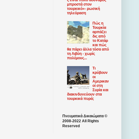
μπροστά στον
τουρκικό»- ρωσική
τηλεόραση
Πώς η
Τουρκία
αρπάζει
δις από
το Κατάρ
και πώς
θα πάρει άλλα τόσα από
τη Λιβύη - χωρίς
πολέμους...
Τι
κρύβουν
οι
Αμερικαν
οί στη
Συρία και
διακινδυνεύουν στα
τουρκικά πυρά;
Πνευματικά Δικαιώματα ©
2008-2022 All Rights
Reserved