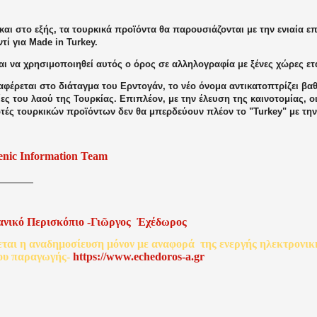
αι στο εξής, τα τουρκικά προϊόντα θα παρουσιάζονται με την ενιαία ε
ντί για Made in Turkey.
ι να χρησιμοποιηθεί αυτός ο όρος σε αλληλογραφία με ξένες χώρες ετ
φέρεται στο διάταγμα του Ερντογάν, το νέο όνομα αντικατοπτρίζει βα
ξίες του λαού της Τουρκίας. Επιπλέον, με την έλευση της καινοτομίας, 
τές τουρκικών προϊόντων δεν θα μπερδεύουν πλέον το "Turkey" με τη
enic Information Team
ανικό
Περισκόπιο
-
Γιῶργος
Ἐχέδωρος
εται
η
αναδημοσίευση
μόνον
με
αναφορά
της
ενεργής
ηλεκτρονικ
ου
παραγωγής
-
http
s
://www.echedoros-a.gr