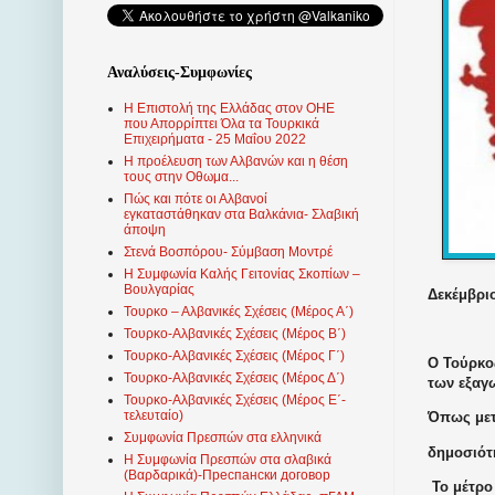
Αναλύσεις-Συμφωνίες
Η Επιστολή της Ελλάδας στον ΟΗΕ
που Απορρίπτει Όλα τα Τουρκικά
Επιχειρήματα - 25 Μαΐου 2022
Η προέλευση των Αλβανών και η θέση
τους στην Οθωμα...
Πώς και πότε οι Αλβανοί
εγκαταστάθηκαν στα Βαλκάνια- Σλαβική
άποψη
Στενά Βοσπόρου- Σύμβαση Μοντρέ
Η Συμφωνία Καλής Γειτονίας Σκοπίων –
Βουλγαρίας
Δεκέμβριο
Τουρκο – Αλβανικές Σχέσεις (Mέρος Α΄)
Τουρκο-Αλβανικές Σχέσεις (Μέρος Β΄)
Τουρκο-Αλβανικές Σχέσεις (Μέρος Γ΄)
Ο Τούρκο
Τουρκο-Αλβανικές Σχέσεις (Μέρος Δ΄)
των εξα
Τουρκο-Αλβανικές Σχέσεις (Μέρος Ε΄-
τελευταίο)
Όπως με
Συμφωνία Πρεσπών στα ελληνικά
δημοσιότ
Η Συμφωνία Πρεσπών στα σλαβικά
(Βαρδαρικά)-Преспански договор
Το μέτρο