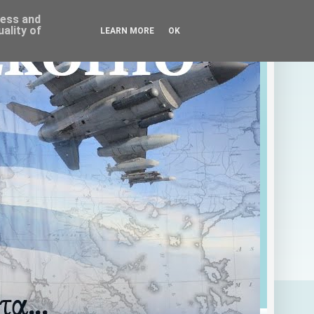
ress and
ality of
LEARN MORE
OK