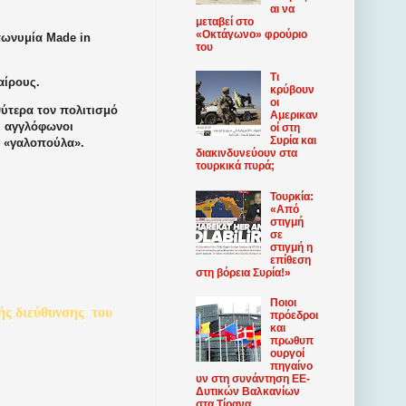
αι να
μεταβεί στο
«Οκτάγωνο» φρούριο
πωνυμία Made in
του
Τι
αίρους.
κρύβουν
οι
θύτερα τον πολιτισμό
Αμερικαν
οι αγγλόφωνοι
οί στη
Συρία και
ν «γαλοπούλα».
διακινδυνεύουν στα
τουρκικά πυρά;
Τουρκία:
«Από
στιγμή
σε
στιγμή η
επίθεση
στη βόρεια Συρία!»
Ποιοι
ής
διεύθυνσης
του
πρόεδροι
και
πρωθυπ
ουργοί
πηγαίνο
υν στη συνάντηση ΕΕ-
Δυτικών Βαλκανίων
στα Τίρανα