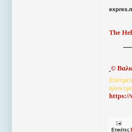
expres.
The Hel
©
Βαλκ
Επιτρέπ
ηλεκτρ
http
s
:/
Ετικέτες