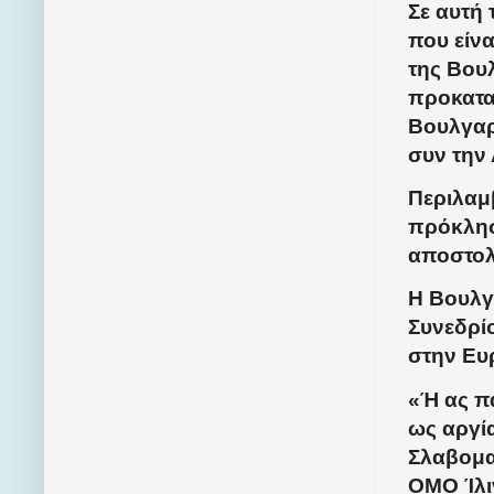
Σε αυτή 
που είνα
της Βου
προκατα
Βουλγαρ
συν την 
Περιλαμ
πρόκλησ
αποστολ
Η Βουλγα
Συνεδρίο
στην Ευ
«Ή ας π
ως αργία
Σλαβομα
ΟΜΟ Ίλιν