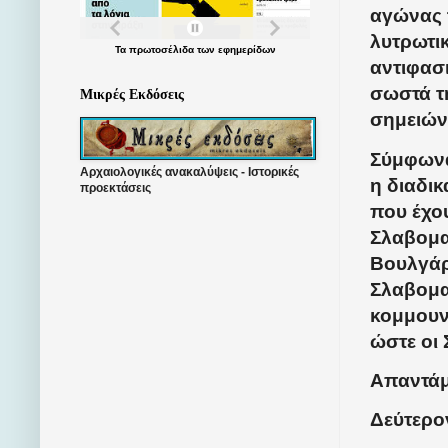
αγώνας τ
λυτρωτικ
Τα
πρωτοσέλιδα
των
εφημερίδων
αντιφασι
σωστά τ
Μικρές Εκδόσεις
σημειώνε
Σύμφωνα
Αρχαιολογικές ανακαλύψεις - Ιστορικές
η διαδικ
προεκτάσεις
που έχου
Σλαβομα
Βουλγάρ
Σλαβομα
κομμουν
ώστε οι
Απαντάμε
Δεύτερον