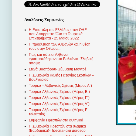
Αναλύσεις-Συμφωνίες
Η Επιστολή της Ελλάδας στον ΟΗΕ
που Απορρίπτει Όλα τα Τουρκικά
Επιχειρήματα - 25 Μαΐου 2022
Η προέλευση των Αλβανών και η θέση
τους στην Οθωμα...
Πώς και πότε οι Αλβανοί
εγκαταστάθηκαν στα Βαλκάνια- Σλαβική
άποψη
Στενά Βοσπόρου- Σύμβαση Μοντρέ
Η Συμφωνία Καλής Γειτονίας Σκοπίων –
Βουλγαρίας
Τουρκο – Αλβανικές Σχέσεις (Mέρος Α΄)
Τουρκο-Αλβανικές Σχέσεις (Μέρος Β΄)
Τουρκο-Αλβανικές Σχέσεις (Μέρος Γ΄)
Τουρκο-Αλβανικές Σχέσεις (Μέρος Δ΄)
Τουρκο-Αλβανικές Σχέσεις (Μέρος Ε΄-
τελευταίο)
Συμφωνία Πρεσπών στα ελληνικά
Η Συμφωνία Πρεσπών στα σλαβικά
(Βαρδαρικά)-Преспански договор