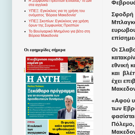
Η Συμφωνία Πρεσπών Ελλάδας- πΓΔΜ
Φεβρουά
στα αγγλικά
ΥΠΕΞ: Εγκύκλιος για τη χρήση του
Σφοδρή 
ονόματος ‘Βόρεια Μακεδονία’
Μπλαγκό
ΥΠΕΞ Σκοπίων: Εγκύκλιος για χρήση
όρων της Συμφωνίας Πρεσπών
ευρωβουλ
Το Βουλγαρικό Μνημόνιο για βέτο στη
Βόρεια Μακεδονία
επίσημες
Οι Σλαβ
Οι εφημερίδες σήμερα
κατακρί
εθνική κ
και
βλέπ
έχει επι
Μακεδονί
«Αφού υ
των Εβρ
φασίστα
Πόλεμο, 
Μακεδονί