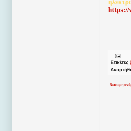
ηλεκτρ
http
s
:/
Ετικέτες
Αναρτήθ
Νεότερη ανά