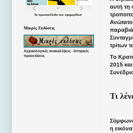
αυτή τη 
τροποποί
Τα
πρωτοσέλιδα
των
εφημερίδων
Ανώτατο 
Μικρές Εκδόσεις
παραβιάζ
Συνταγμ
τρίτων 
Αρχαιολογικές ανακαλύψεις - Ιστορικές
Το Κρατ
προεκτάσεις
2015 κα
Συνέδριο
Τι λέν
Σύμφωνα
η εικόνα