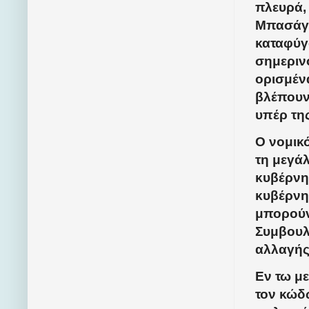
πλευρά,
Μπασάγκ
καταφύγ
σημερι
ορισμέν
βλέπουν
υπέρ τη
Ο νομικ
τη μεγάλ
κυβέρνησ
κυβέρνη
μπορούν
Συμβουλ
αλλαγή
Εν τω με
τον κώδ