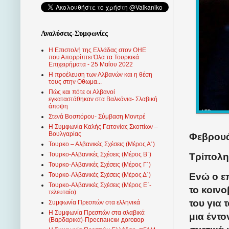
Αναλύσεις-Συμφωνίες
Η Επιστολή της Ελλάδας στον ΟΗΕ
που Απορρίπτει Όλα τα Τουρκικά
Επιχειρήματα - 25 Μαΐου 2022
Η προέλευση των Αλβανών και η θέση
τους στην Οθωμα...
Πώς και πότε οι Αλβανοί
εγκαταστάθηκαν στα Βαλκάνια- Σλαβική
άποψη
Στενά Βοσπόρου- Σύμβαση Μοντρέ
Η Συμφωνία Καλής Γειτονίας Σκοπίων –
Βουλγαρίας
Φεβρουά
Τουρκο – Αλβανικές Σχέσεις (Mέρος Α΄)
Τουρκο-Αλβανικές Σχέσεις (Μέρος Β΄)
Τρίπολη
Τουρκο-Αλβανικές Σχέσεις (Μέρος Γ΄)
Ενώ ο ε
Τουρκο-Αλβανικές Σχέσεις (Μέρος Δ΄)
Τουρκο-Αλβανικές Σχέσεις (Μέρος Ε΄-
το κοινο
τελευταίο)
του για
Συμφωνία Πρεσπών στα ελληνικά
Η Συμφωνία Πρεσπών στα σλαβικά
μια έντ
(Βαρδαρικά)-Преспански договор