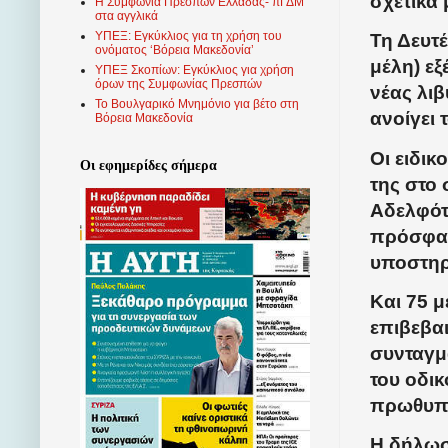
σχετικά
Η Συμφωνία Πρεσπών Ελλάδας- πΓΔΜ
στα αγγλικά
ΥΠΕΞ: Εγκύκλιος για τη χρήση του
Τη Δευτ
ονόματος ‘Βόρεια Μακεδονία’
μέλη) ε
ΥΠΕΞ Σκοπίων: Εγκύκλιος για χρήση
όρων της Συμφωνίας Πρεσπών
νέας λι
Το Βουλγαρικό Μνημόνιο για βέτο στη
ανοίγει 
Βόρεια Μακεδονία
Οι ειδικ
Οι εφημερίδες σήμερα
της στο 
Αδελφότ
πρόσφατ
υποστηρ
Και 75 
επιβεβα
συνταγμ
του οδι
πρωθυπο
Η δήλωσ