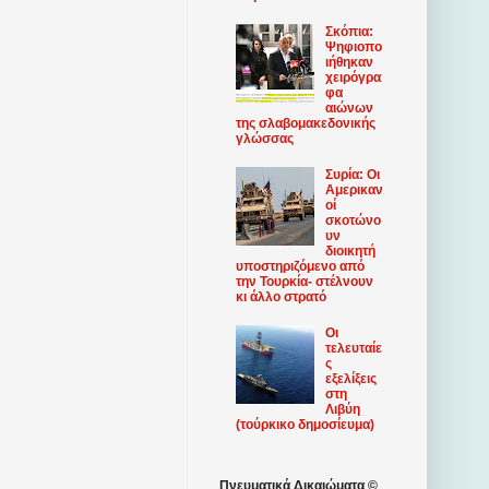
Σκόπια:
Ψηφιοπο
ιήθηκαν
χειρόγρα
φα
αιώνων
της σλαβομακεδονικής
γλώσσας
Συρία: Οι
Αμερικαν
οί
σκοτώνο
υν
διοικητή
υποστηριζόμενο από
την Τουρκία- στέλνουν
κι άλλο στρατό
Οι
τελευταίε
ς
εξελίξεις
στη
Λιβύη
(τούρκικο δημοσίευμα)
Πνευματικά Δικαιώματα ©