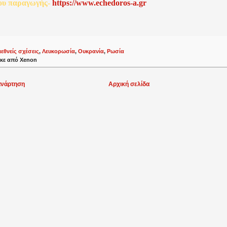
ου
παραγωγής
-
http
s
://www.echedoros-a.gr
ιεθνείς σχέσεις
,
Λευκορωσία
,
Ουκρανία
,
Ρωσία
κε από
Xenon
ανάρτηση
Αρχική σελίδα