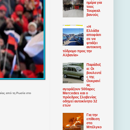
ημέρα για
τους
Τουρκαλ
βανούς
«Η
Ελλάδα
αποφάσι
σε να
φτιάξει
αυτοκινη
τόδρομο προς την
Αλβανία»
Παράδοξ
α: Οι
βουλευτέ
ς της
Ουκρανί
ας
αγοράζουν 500αρες
Mercedes και ο
αίας από τη Ρωσία στο
πρόεδρος Σλοβενίας
οδηγεί αυτοκίνητο 32
ετών
Για την
επίθεση
στο
Μπέλγκο