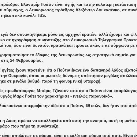
πρόεδρος Βλαντιμίρ Πούτιν είναι υγιής και «στην καλύτερη κατάσταση
ου σύμμαχος, ο Λευκορώσος πρόεδρος Αλεξάντερ Λουκασένκο, σε συνέ
 τηλεοπτικό κανάλι TBS.
 εγώ δεν συναντηθήκαμε μόνο ως αρχηγοί κρατών, αλλά έχουμε και φιλι
κο σε ηχογράφηση συνέντευξης στο Λευκορωσικό Τηλεγραφικό Πρακτο
κά του, όσο είναι δυνατόν, κρατικά και προσωπικά», είπε σύμφωνα με τ
χρησιμοποίησε το έδαφος της Λευκορωσίας ως στρατηγικό σημείο για 
 στις 24 Φεβρουαρίου.
ί ηγέτες έχουν προτείνει ότι ο Πούτιν έκανε ένα δαπανηρό λάθος εξαπ
στην Ουκρανία, όπου οι ρωσικές δυνάμεις υπέστησαν μεγάλες απώλειε
ηκε σε μεγάλο βαθμό, παρά τη φαινομενική υπεροχή.
ός πρωθυπουργός Μπόρις Τζόνσον είπε ότι ο Πούτιν είναι «παράλογος
ργός Μαρκ Ρούτε τον χαρακτήρισε «εντελώς παρανοϊκό».
ουκασένκο απέρριψε την ιδέα ότι ο Πούτιν, 69 ετών, δεν ήταν στο απ
ι η Δύση πρέπει να απαλλαγείτε από αυτή την ανοησία, αυτή τη μυθοπ
ράφο που πήρε τη συνέντευξη.
 είναι απολύτως σε φόρμα, είναι σε καλύτερη φόρμα από ποτέ. Είναι 