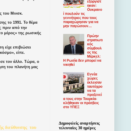
εξοργίστ
ηκαν:
Ουκρανο
ς του Μινσκ.
ί πουλούν τις
γεννήτριες που τους
παραχώρησαν για να
ης το 1991. Το θέμα
μην παγώσουν…
ες πριν από την
το μέρος» της ρωσικής
Πρώην
στρατιωτι
κός
η είχε επιβιώσει
σύμβουλ
ος της
κόσμο», είπε.
Μέρκελ:
Η Ρωσία δεν μπορεί να
σε τον άλλο. Τώρα, ο
νικηθεί
ηση του πλανήτη μας
Εννέα
χώρες
έκλεισαν
ταυτόχρο
να τα
προξενεί
α τους στην Τουρκία-
κλήθηκαν οι πρέσβεις
στο ΥΠΕΞ
Δημοφιλείς αναρτήσεις
ής
διεύθυνσης
του
τελευταίες 30 ημέρες