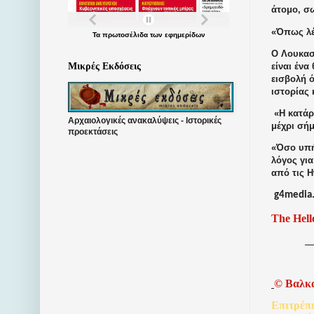
άτομο, σω
«Όπως λέν
Τα
πρωτοσέλιδα
των
εφημερίδων
Ο Λουκασέ
είναι ένα
Μικρές Εκδόσεις
εισβολή 
ιστορίας 
«Η κατάρρ
Αρχαιολογικές ανακαλύψεις - Ιστορικές
μέχρι σή
προεκτάσεις
«Όσο υπή
λόγος γι
από τις 
g4media.
The Hell
©
Βαλκ
Επιτρέπ