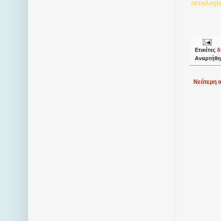
ιστολογί
Ετικέτες
δ
Αναρτήθη
Νεότερη 