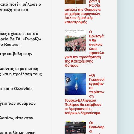
ροντ η
 από ποτέ», δήλωσε ο
Ρωσία
απειλεί την Ουκρανία
ντευξή του στο
με χρήση πυρηνικών
όπλων ή μαζικής
καταστροφής
Ο
κές σχέσεις», είπε ο
Ερντογά
ρείο BelTA. «Γνωρίζω
ν θα
ο Reuters .
ανακοιν
ώσει
προεκλο
την εισβολή στην
γικά την προσάρτηση
της Κατεχόμενης
Κύπρου
ολύοντας στρατιωτική
ς και η προέλασή τους
«Οι
Γερμανοί
έγραψαν
σε
» και ο Ολλανδός
περίπτω
ση
Τουρκο-Ελληνικού
όγειο των δυνάμεών
Πολέμου θα επέμβουν
οι Αμερικανοί!»,
τούρκικο δημοσίευμα
λασία», είπε στον
Οι
Βούλγαρ
οι
ένα απολύτως υγιές