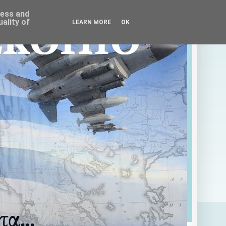
ress and
ality of
LEARN MORE
OK