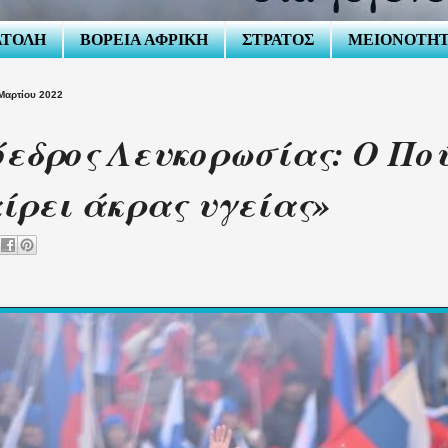
ΑΤΟΛΗ
ΒΟΡΕΙΑ ΑΦΡΙΚΗ
ΣΤΡΑΤΟΣ
ΜΕΙΟΝΟΤΗ
Μαρτίου 2022
εδρος Λευκορωσίας: Ο Πο
ίρει άκρας υγείας»