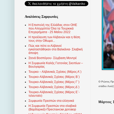
Αναλύσεις-Συμφωνίες
Η Επιστολή της Ελλάδας στον ΟΗΕ
που Απορρίπτει Όλα τα Τουρκικά
Επιχειρήματα - 25 Μαΐου 2022
Η προέλευση των Αλβανών και η θέση
τους στην Οθωμα...
Πώς και πότε οι Αλβανοί
εγκαταστάθηκαν στα Βαλκάνια- Σλαβική
άποψη
Στενά Βοσπόρου- Σύμβαση Μοντρέ
Η Συμφωνία Καλής Γειτονίας Σκοπίων –
Βουλγαρίας
Τουρκο – Αλβανικές Σχέσεις (Mέρος Α΄)
Τουρκο-Αλβανικές Σχέσεις (Μέρος Β΄)
Ο Ρώσος Πρό
Τουρκο-Αλβανικές Σχέσεις (Μέρος Γ΄)
στάδιο Λούζ
Τουρκο-Αλβανικές Σχέσεις (Μέρος Δ΄)
Τουρκο-Αλβανικές Σχέσεις (Μέρος Ε΄-
τελευταίο)
Συμφωνία Πρεσπών στα ελληνικά
Μάρτιος 1
Η Συμφωνία Πρεσπών στα σλαβικά
(Βαρδαρικά)-Преспански договор