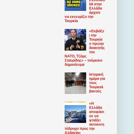
ExxonMo
bil στην
Ελλάδα
άρχισε
να εκνευρίζει την
Τουρκία
«Εκβιάζε
ι την
Τουρκία
ο πρώην
διοικητής
του
ΝΑΤΟ, Τζέιμς
Σταυρίδης» – τούρκικο
δημοσίευμα
Ιστορική
ημέρα για
τους
Τουρκαλ
βανούς
«Η
Ελλάδα
αποφάσι
σε να
φτιάξει
αυτοκινη
τόδρομο προς την
Αλβανία»