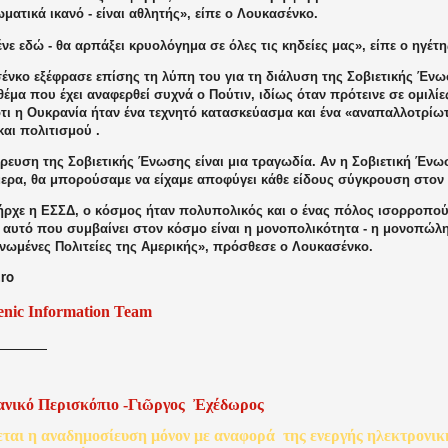
ματικά ικανό - είναι αθλητής», είπε ο Λουκασένκο.
ε εδώ - θα αρπάξει κρυολόγημα σε όλες τις κηδείες μας», είπε ο ηγέτη
νκο εξέφρασε επίσης τη λύπη του για τη διάλυση της Σοβιετικής Ένωσ
 θέμα που έχει αναφερθεί συχνά ο Πούτιν, ιδίως όταν πρότεινε σε ομιλί
ότι η Ουκρανία ήταν ένα τεχνητό κατασκεύασμα και ένα «αναπαλλοτρίω
και πολιτισμού .
ευση της Σοβιετικής Ένωσης είναι μια τραγωδία. Αν η Σοβιετική Ένωσ
μερα, θα μπορούσαμε να είχαμε αποφύγει κάθε είδους σύγκρουση στον 
ρχε η ΕΣΣΔ, ο κόσμος ήταν πολυπολικός και ο ένας πόλος ισορροπού
α αυτό που συμβαίνει στον κόσμο είναι η μονοπολικότητα - η μονοπώλ
Ηνωμένες Πολιτείες της Αμερικής», πρόσθεσε ο Λουκασένκο.
ro
enic Information Team
ανικό
Περισκόπιο
-
Γιῶργος
Ἐχέδωρος
εται
η
αναδημοσίευση
μόνον
με
αναφορά
της
ενεργής
ηλεκτρονικ