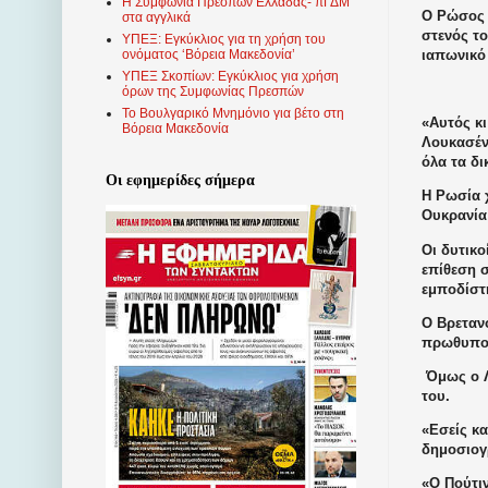
Η Συμφωνία Πρεσπών Ελλάδας- πΓΔΜ
Ο Ρώσος 
στα αγγλικά
στενός τ
ΥΠΕΞ: Εγκύκλιος για τη χρήση του
ιαπωνικό
ονόματος ‘Βόρεια Μακεδονία’
ΥΠΕΞ Σκοπίων: Εγκύκλιος για χρήση
όρων της Συμφωνίας Πρεσπών
Το Βουλγαρικό Μνημόνιο για βέτο στη
«Αυτός κι
Βόρεια Μακεδονία
Λουκασέν
όλα τα δι
Οι εφημερίδες σήμερα
Η Ρωσία 
Ουκρανία
Οι δυτικο
επίθεση 
εμποδίστ
Ο Βρεταν
πρωθυπου
Όμως ο Λ
του.
«Εσείς κα
δημοσιογ
«Ο Πούτιν