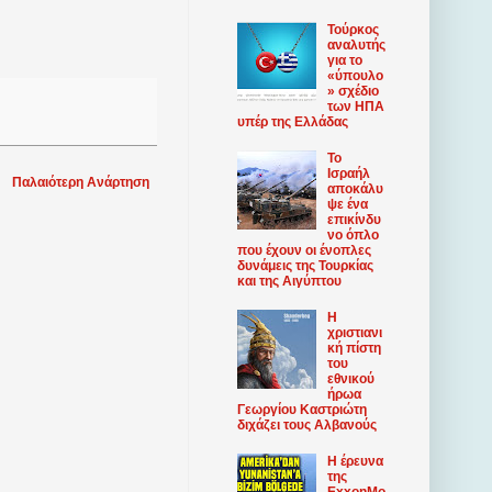
Τούρκος
αναλυτής
για το
«ύπουλο
» σχέδιο
των ΗΠΑ
υπέρ της Ελλάδας
Το
Ισραήλ
Παλαιότερη Ανάρτηση
αποκάλυ
ψε ένα
επικίνδυ
νο όπλο
που έχουν οι ένοπλες
δυνάμεις της Τουρκίας
και της Αιγύπτου
Η
χριστιανι
κή πίστη
του
εθνικού
ήρωα
Γεωργίου Καστριώτη
διχάζει τους Αλβανούς
Η έρευνα
της