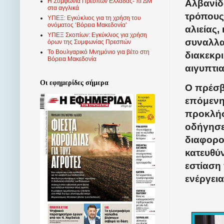
Η Συμφωνία Πρεσπών Ελλάδας- πΓΔΜ
Αλβανίδ
στα αγγλικά
τρόπους 
ΥΠΕΞ: Εγκύκλιος για τη χρήση του
ονόματος ‘Βόρεια Μακεδονία’
αλιείας,
ΥΠΕΞ Σκοπίων: Εγκύκλιος για χρήση
συναλλα
όρων της Συμφωνίας Πρεσπών
Το Βουλγαρικό Μνημόνιο για βέτο στη
διακεκρ
Βόρεια Μακεδονία
αιγυπτι
Οι εφημερίδες σήμερα
Ο πρέσβη
επόμενη
προκλήσ
οδήγησε
διαφορο
κατευθύ
εστίαση 
ενέργεια