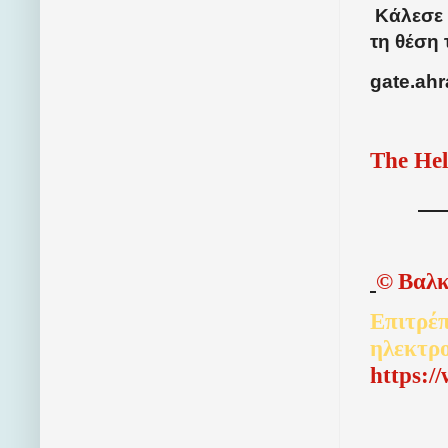
Κάλεσε 
τη θέση
gate.ah
The Hel
©
Βαλκ
Επιτρέπ
ηλεκτρ
http
s
:/