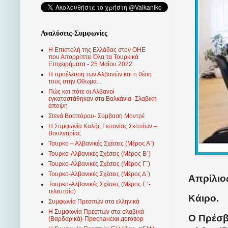
Αναλύσεις-Συμφωνίες
Η Επιστολή της Ελλάδας στον ΟΗΕ
που Απορρίπτει Όλα τα Τουρκικά
Επιχειρήματα - 25 Μαΐου 2022
Η προέλευση των Αλβανών και η θέση
τους στην Οθωμα...
Πώς και πότε οι Αλβανοί
εγκαταστάθηκαν στα Βαλκάνια- Σλαβική
άποψη
Στενά Βοσπόρου- Σύμβαση Μοντρέ
Η Συμφωνία Καλής Γειτονίας Σκοπίων –
Βουλγαρίας
Τουρκο – Αλβανικές Σχέσεις (Mέρος Α΄)
Τουρκο-Αλβανικές Σχέσεις (Μέρος Β΄)
Τουρκο-Αλβανικές Σχέσεις (Μέρος Γ΄)
Τουρκο-Αλβανικές Σχέσεις (Μέρος Δ΄)
Απρίλιος
Τουρκο-Αλβανικές Σχέσεις (Μέρος Ε΄-
τελευταίο)
Κάιρο.
Συμφωνία Πρεσπών στα ελληνικά
Η Συμφωνία Πρεσπών στα σλαβικά
Ο Πρέσ
(Βαρδαρικά)-Преспански договор