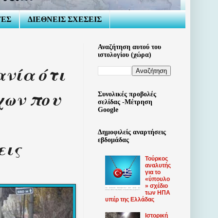
ΤΕΣ
ΔΙΕΘΝΕΙΣ ΣΧΕΣΕΙΣ
Αναζήτηση αυτού του
ιστολογίου (χώρα)
ανία ότι
χων που
Συνολικές προβολές
σελίδας -Μέτρηση
Google
Δημοφιλείς αναρτήσεις
εις
εβδομάδας
Τούρκος
αναλυτής
για το
«ύπουλο
» σχέδιο
των ΗΠΑ
υπέρ της Ελλάδας
Ιστορική