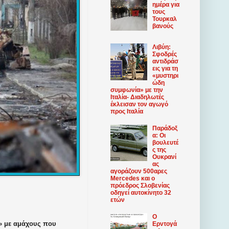
ημέρα για
τους
Τουρκαλ
βανούς
Λιβύη:
Σφοδρές
αντιδράσ
εις για τη
«μυστηρι
ώδη
συμφωνία» με την
Ιταλία- Διαδηλωτές
έκλεισαν τον αγωγό
προς Ιταλία
Παράδοξ
α: Οι
βουλευτέ
ς της
Ουκρανί
ας
αγοράζουν 500αρες
Mercedes και ο
πρόεδρος Σλοβενίας
οδηγεί αυτοκίνητο 32
ετών
Ο
ς» με αμάχους που
Ερντογά