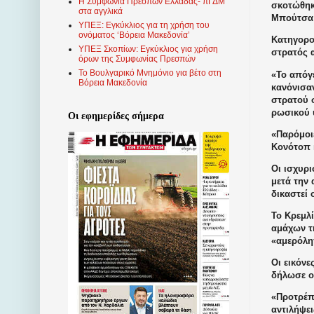
Η Συμφωνία Πρεσπών Ελλάδας- πΓΔΜ
σκοτώθηκ
στα αγγλικά
Μπούτσα 
ΥΠΕΞ: Εγκύκλιος για τη χρήση του
ονόματος ‘Βόρεια Μακεδονία’
Κατηγορο
ΥΠΕΞ Σκοπίων: Εγκύκλιος για χρήση
στρατός 
όρων της Συμφωνίας Πρεσπών
Το Βουλγαρικό Μνημόνιο για βέτο στη
«Το απόγ
Βόρεια Μακεδονία
κανόνισα
στρατού 
ρωσικού 
Οι εφημερίδες σήμερα
«Παρόμοιε
Κονότοπ 
Οι ισχυρ
μετά την
δικαστεί 
Το Κρεμλί
αμάχων τη
«αμερόλη
Οι εικόν
δήλωσε ο
«Προτρέπο
αντιλήψει