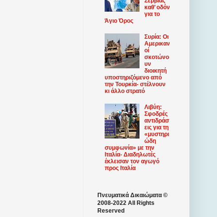
Σερβίας
καθ’ οδόν
για το
Άγιο Όρος
Συρία: Οι
Αμερικαν
οί
σκοτώνο
υν
διοικητή
υποστηριζόμενο από
την Τουρκία- στέλνουν
κι άλλο στρατό
Λιβύη:
Σφοδρές
αντιδράσ
εις για τη
«μυστηρι
ώδη
συμφωνία» με την
Ιταλία- Διαδηλωτές
έκλεισαν τον αγωγό
προς Ιταλία
Πνευματικά Δικαιώματα ©
2008-2022 All Rights
Reserved