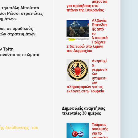
μάχονται
για πρόσβαση στο
ώς την πόλη Μπούτσα
τιτάνιο της Ουκρανίας
λλοι Ρώσοι στρατιώτες
λημάτων».
Αλβανία:
Επενδυτ
ους σε ομαδικούς
ής από
το
ικών στρατευμάτων,
Ντουμπά
ϊ ‘ρίχνει’
2 δις ευρώ στο λιμάνι
ν Τρίτη
του Δυρραχίου
αίνονται τα πτώματα
Ανησυχί
α
γερμανικ
ών
υπηρεσι
ών
πληροφοριών για τις
εκλογές στην Τουρκία
Δημοφιλείς αναρτήσεις
τελευταίες 30 ημέρες
Τούρκος
ής
διεύθυνσης
του
αναλυτής
για το
«ύπουλο