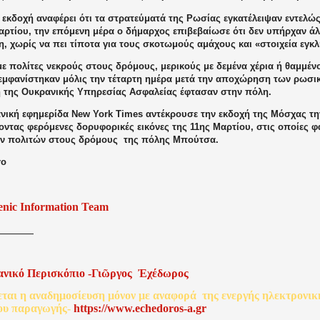
 εκδοχή αναφέρει ότι τα στρατεύματά της Ρωσίας εγκατέλειψαν εντελ
Μαρτίου, την επόμενη μέρα ο δήμαρχος επιβεβαίωσε ότι δεν υπήρχαν ά
, χωρίς να πει τίποτα για τους σκοτωμούς αμάχους και «στοιχεία εγκ
με πολίτες νεκρούς στους δρόμους, μερικούς με δεμένα χέρια ή θαμμέν
 εμφανίστηκαν μόλις την τέταρτη ημέρα μετά την αποχώρηση των ρωσ
η της Ουκρανικής Υπηρεσίας Ασφαλείας έφτασαν στην πόλη.
ανική εφημερίδα New York Times αντέκρουσε την εκδοχή της Μόσχας τη
ντας φερόμενες δορυφορικές εικόνες της 11ης Μαρτίου, στις οποίες φ
ν πολιτών στους δρόμους
της πόλης Μπούτσα.
ro
enic Information Team
ανικό
Περισκόπιο
-
Γιῶργος
Ἐχέδωρος
εται
η
αναδημοσίευση
μόνον
με
αναφορά
της
ενεργής
ηλεκτρονικ
ου
παραγωγής
-
http
s
://www.echedoros-a.gr