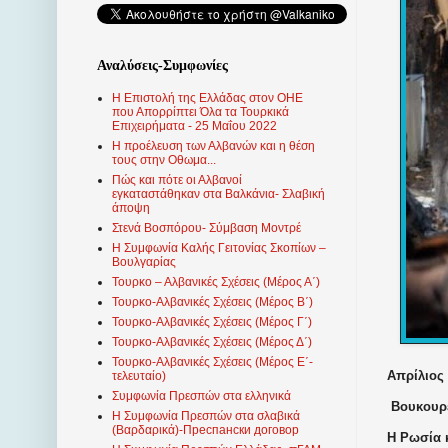
Αναλύσεις-Συμφωνίες
Η Επιστολή της Ελλάδας στον ΟΗΕ
που Απορρίπτει Όλα τα Τουρκικά
Επιχειρήματα - 25 Μαΐου 2022
Η προέλευση των Αλβανών και η θέση
τους στην Οθωμα...
Πώς και πότε οι Αλβανοί
εγκαταστάθηκαν στα Βαλκάνια- Σλαβική
άποψη
Στενά Βοσπόρου- Σύμβαση Μοντρέ
Η Συμφωνία Καλής Γειτονίας Σκοπίων –
Βουλγαρίας
Τουρκο – Αλβανικές Σχέσεις (Mέρος Α΄)
Τουρκο-Αλβανικές Σχέσεις (Μέρος Β΄)
Τουρκο-Αλβανικές Σχέσεις (Μέρος Γ΄)
Τουρκο-Αλβανικές Σχέσεις (Μέρος Δ΄)
Τουρκο-Αλβανικές Σχέσεις (Μέρος Ε΄-
Απρίλιος 
τελευταίο)
Συμφωνία Πρεσπών στα ελληνικά
Βουκουρέ
Η Συμφωνία Πρεσπών στα σλαβικά
(Βαρδαρικά)-Преспански договор
Η Ρωσία 