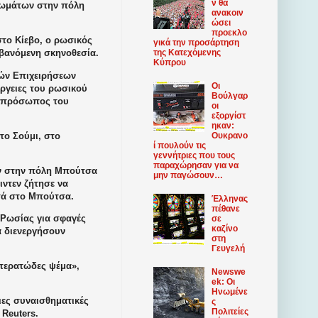
ν θα
τωμάτων στην πόλη
ανακοιν
ώσει
προεκλο
το Κίεβο, ο ρωσικός
γικά την προσάρτηση
της Κατεχόμενης
μβανόμενη σκηνοθεσία.
Κύπρου
κών Επιχειρήσεων
Οι
έργειες του ρωσικού
Βούλγαρ
 εκπρόσωπος του
οι
εξοργίστ
ηκαν:
το Σούμι, στο
Ουκρανο
ί πουλούν τις
γεννήτριες που τους
παραχώρησαν για να
ων στην πόλη Μπούτσα
μην παγώσουν…
ντεν ζήτησε να
ντά στο Μπούτσα.
Έλληνας
πέθανε
ς Ρωσίας για σφαγές
σε
καζίνο
α διενεργήσουν
στη
Γευγελή
 τερατώδες ψέμα»,
Newswe
ek: Οι
Ηνωμένε
ιες συναισθηματικές
ς
Πολιτείες
 Reuters.