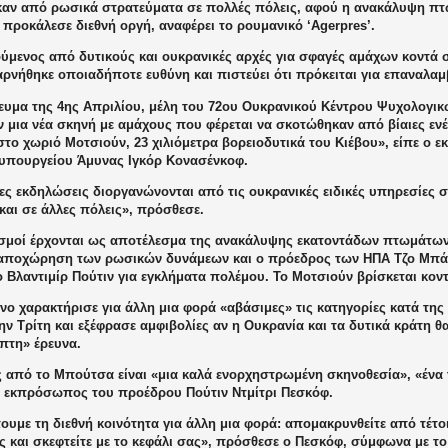
αν από ρωσικά στρατεύματα σε πολλές πόλεις, αφού η ανακάλυψη π
προκάλεσε διεθνή οργή, αναφέρει το ρουμανικό ‘Agerpres’.
ύμενος από δυτικούς και ουκρανικές αρχές για σφαγές αμάχων κοντά σ
αρνήθηκε οποιαδήποτε ευθύνη και πιστεύει ότι πρόκειται για επαναλα
ευμα της 4ης Απριλίου, μέλη του 72ου Ουκρανικού Κέντρου Ψυχολογι
ν μια νέα σκηνή με αμάχους που φέρεται να σκοτώθηκαν από βίαιες εν
στο χωριό Μοτσιούν, 23 χιλιόμετρα βορειοδυτικά του Κιέβου», είπε ο
υπουργείου Άμυνας Ιγκόρ Κονασένκοφ.
ς εκδηλώσεις διοργανώνονται από τις ουκρανικές ειδικές υπηρεσίες σ
και σε άλλες πόλεις», πρόσθεσε.
ισμοί έρχονται ως αποτέλεσμα της ανακάλυψης εκατοντάδων πτωμάτ
 αποχώρηση των ρωσικών δυνάμεων και ο πρόεδρος των ΗΠΑ Τζο Μπάι
ο Βλαντιμίρ Πούτιν για εγκλήματα πολέμου. Το Μοτσιούν βρίσκεται κο
νο χαρακτήρισε για άλλη μια φορά «αβάσιμες» τις κατηγορίες κατά τη
ν Τρίτη και εξέφρασε αμφιβολίες αν η Ουκρανία και τα δυτικά κράτη θ
πτη» έρευνα.
ες από το Μπούτσα είναι «μια καλά ενορχηστρωμένη σκηνοθεσία», «ένα
 εκπρόσωπος του προέδρου Πούτιν Ντμίτρι Πεσκόφ.
υμε τη διεθνή κοινότητα για άλλη μια φορά: απομακρυνθείτε από τέτο
ς και σκεφτείτε με το κεφάλι σας», πρόσθεσε ο Πεσκόφ, σύμφωνα με το