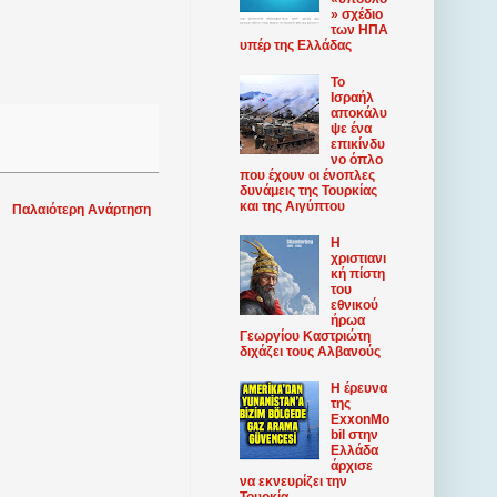
» σχέδιο
των ΗΠΑ
υπέρ της Ελλάδας
Το
Ισραήλ
αποκάλυ
ψε ένα
επικίνδυ
νο όπλο
που έχουν οι ένοπλες
δυνάμεις της Τουρκίας
και της Αιγύπτου
Παλαιότερη Ανάρτηση
Η
χριστιανι
κή πίστη
του
εθνικού
ήρωα
Γεωργίου Καστριώτη
διχάζει τους Αλβανούς
Η έρευνα
της
ExxonMo
bil στην
Ελλάδα
άρχισε
να εκνευρίζει την