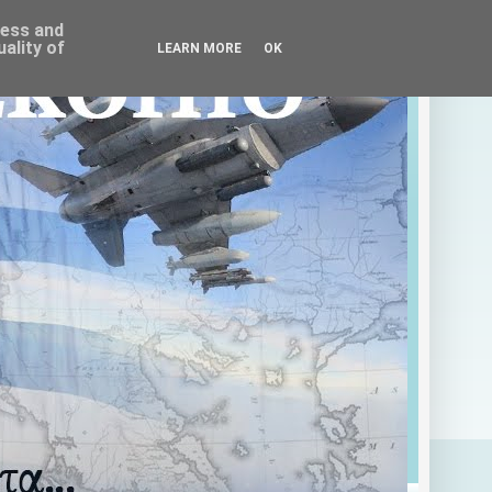
ress and
ality of
LEARN MORE
OK