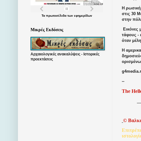
Η ρωσική
στις 30 
Τα
πρωτοσέλιδα
των
εφημερίδων
στην πόλη
Εικόνες 
Μικρές Εκδόσεις
τάφους -
όταν μέλ
Η αμερικ
Αρχαιολογικές ανακαλύψεις - Ιστορικές
δημοσιεύο
προεκτάσεις
ορισμένω
g4media.
--
The Hell
©
Βαλκ
Επιτρέπ
ιστολογί