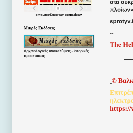
στα ουκ
πλοίων»
Τα
πρωτοσέλιδα
των
εφημερίδων
sprotyv.
Μικρές Εκδόσεις
--
The Hel
Αρχαιολογικές ανακαλύψεις - Ιστορικές
προεκτάσεις
©
Βαλκ
Επιτρέπ
ηλεκτρ
http
s
:/