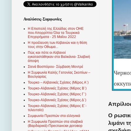
Αναλύσεις-Συμφωνίες
Η Επιστολή της Ελλάδας στον ΟΗΕ
που Απορρίπτει Όλα τα Τουρκικά
Επιχειρήματα - 25 Μαΐου 2022
Η προέλευση των Αλβανών και η θέση
τους στην Οθωμα...
Πώς και πότε οι Αλβανοί
εγκαταστάθηκαν στα Βαλκάνια- Σλαβική
άποψη
Στενά Βοσπόρου- Σύμβαση Μοντρέ
Η Συμφωνία Καλής Γειτονίας Σκοπίων –
Βουλγαρίας
Τουρκο – Αλβανικές Σχέσεις (Mέρος Α΄)
Τουρκο-Αλβανικές Σχέσεις (Μέρος Β΄)
Τουρκο-Αλβανικές Σχέσεις (Μέρος Γ΄)
Τουρκο-Αλβανικές Σχέσεις (Μέρος Δ΄)
Απρίλιος
Τουρκο-Αλβανικές Σχέσεις (Μέρος Ε΄-
τελευταίο)
Ο ρωσικ
Συμφωνία Πρεσπών στα ελληνικά
Η Συμφωνία Πρεσπών στα σλαβικά
λιμάνι 
(Βαρδαρικά)-Преспански договор
σχεδιάσε