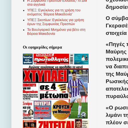
Η Συμφωνία Πρεσπών Ελλάδας- πΓΔΜ
στα αγγλικά
δημοσίε
ΥΠΕΞ: Εγκύκλιος για τη χρήση του
ονόματος ‘Βόρεια Μακεδονία’
Ο σύμβο
ΥΠΕΞ Σκοπίων: Εγκύκλιος για χρήση
όρων της Συμφωνίας Πρεσπών
Γκερασ
Το Βουλγαρικό Μνημόνιο για βέτο στη
στοιχεί
Βόρεια Μακεδονία
«Πηγές 
Οι εφημερίδες σήμερα
Μαύρης 
πολεμικ
να διαπι
της Μαύ
Ρωσικής
αποτελε
πυραύλ
«Ο ρωσι
λιμάνι 
πλέον σε