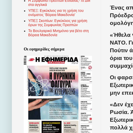
Η Συμφωνία Πρεσπών Ελλάδας- πΓΔΜ
στα αγγλικά
Ένας απ
ΥΠΕΞ: Εγκύκλιος για τη χρήση του
Πρόεδρο
ονόματος ‘Βόρεια Μακεδονία’
ΥΠΕΞ Σκοπίων: Εγκύκλιος για χρήση
ομολόγη
όρων της Συμφωνίας Πρεσπών
Το Βουλγαρικό Μνημόνιο για βέτο στη
«Ήθελα ν
Βόρεια Μακεδονία
ΝΑΤΟ. Γι
Οι εφημερίδες σήμερα
Πούτιν ά
όρια του
συμμαχί
Οι φαρσ
Εξωτερι
μην επεκ
«Δεν έχε
Ρωσία. 
Εξωτερι
πολλά χρ