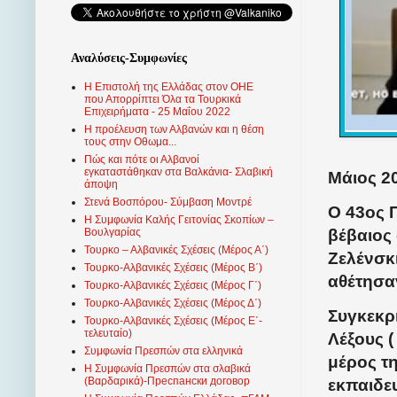
Αναλύσεις-Συμφωνίες
Η Επιστολή της Ελλάδας στον ΟΗΕ
που Απορρίπτει Όλα τα Τουρκικά
Επιχειρήματα - 25 Μαΐου 2022
Η προέλευση των Αλβανών και η θέση
τους στην Οθωμα...
Πώς και πότε οι Αλβανοί
εγκαταστάθηκαν στα Βαλκάνια- Σλαβική
Μάιος 20
άποψη
Στενά Βοσπόρου- Σύμβαση Μοντρέ
Ο 43ος 
Η Συμφωνία Καλής Γειτονίας Σκοπίων –
βέβαιος 
Βουλγαρίας
Τουρκο – Αλβανικές Σχέσεις (Mέρος Α΄)
Ζελένσκι
Τουρκο-Αλβανικές Σχέσεις (Μέρος Β΄)
αθέτησα
Τουρκο-Αλβανικές Σχέσεις (Μέρος Γ΄)
Τουρκο-Αλβανικές Σχέσεις (Μέρος Δ΄)
Συγκεκρ
Τουρκο-Αλβανικές Σχέσεις (Μέρος Ε΄-
τελευταίο)
Λέξους (
Συμφωνία Πρεσπών στα ελληνικά
μέρος τ
Η Συμφωνία Πρεσπών στα σλαβικά
(Βαρδαρικά)-Преспански договор
εκπαιδε