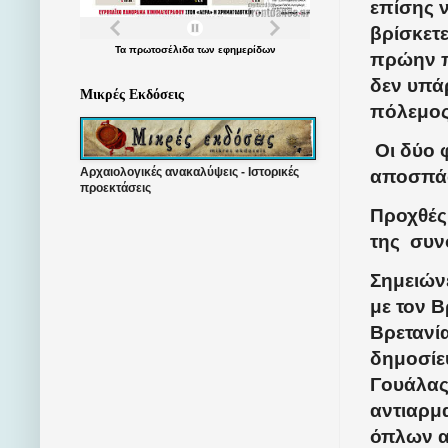
επίσης ν
βρίσκετ
Τα
πρωτοσέλιδα
των
εφημερίδων
πρώην π
δεν υπάρ
Μικρές Εκδόσεις
πόλεμος
Οι δύο 
Αρχαιολογικές ανακαλύψεις - Ιστορικές
αποσπάσ
προεκτάσεις
Προχθές
της
συνο
Σημειώνε
με τον 
Βρετανί
δημοσίευ
Γουάλας.
αντιαρμ
όπλων α