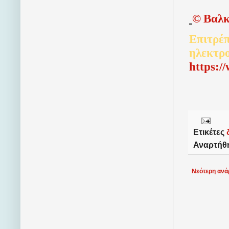
©
Βαλκ
Επιτρέπ
ηλεκτρ
http
s
:/
Ετικέτες
Αναρτήθ
Νεότερη ανά