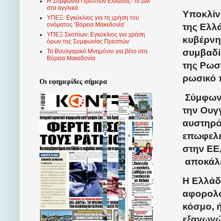
Η Συμφωνία Πρεσπών Ελλάδας- πΓΔΜ
στα αγγλικά
Υποκλίν
ΥΠΕΞ: Εγκύκλιος για τη χρήση του
ονόματος ‘Βόρεια Μακεδονία’
της Ελλά
ΥΠΕΞ Σκοπίων: Εγκύκλιος για χρήση
κυβέρνη
όρων της Συμφωνίας Πρεσπών
συμβαδί
Το Βουλγαρικό Μνημόνιο για βέτο στη
Βόρεια Μακεδονία
της Ρωσ
ρωσικό 
Οι εφημερίδες σήμερα
Σύμφωνα
την Ουγ
αυστηρότ
επωφελε
στην ΕΕ
αποκάλε
Η Ελλάδ
αφορολό
κόσμο, 
εξαγωγών