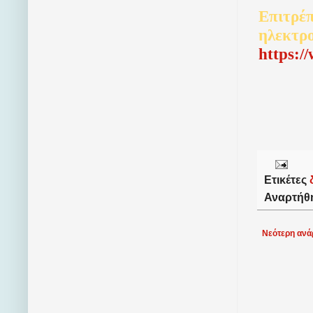
Επιτρέπ
ηλεκτρ
http
s
:/
Ετικέτες
Αναρτήθ
Νεότερη ανά