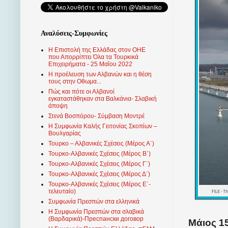
Αναλύσεις-Συμφωνίες
Η Επιστολή της Ελλάδας στον ΟΗΕ
που Απορρίπτει Όλα τα Τουρκικά
Επιχειρήματα - 25 Μαΐου 2022
Η προέλευση των Αλβανών και η θέση
τους στην Οθωμα...
Πώς και πότε οι Αλβανοί
εγκαταστάθηκαν στα Βαλκάνια- Σλαβική
άποψη
Στενά Βοσπόρου- Σύμβαση Μοντρέ
Η Συμφωνία Καλής Γειτονίας Σκοπίων –
Βουλγαρίας
Τουρκο – Αλβανικές Σχέσεις (Mέρος Α΄)
Τουρκο-Αλβανικές Σχέσεις (Μέρος Β΄)
Τουρκο-Αλβανικές Σχέσεις (Μέρος Γ΄)
Τουρκο-Αλβανικές Σχέσεις (Μέρος Δ΄)
Τουρκο-Αλβανικές Σχέσεις (Μέρος Ε΄-
τελευταίο)
Συμφωνία Πρεσπών στα ελληνικά
Η Συμφωνία Πρεσπών στα σλαβικά
(Βαρδαρικά)-Преспански договор
Μάιος 15