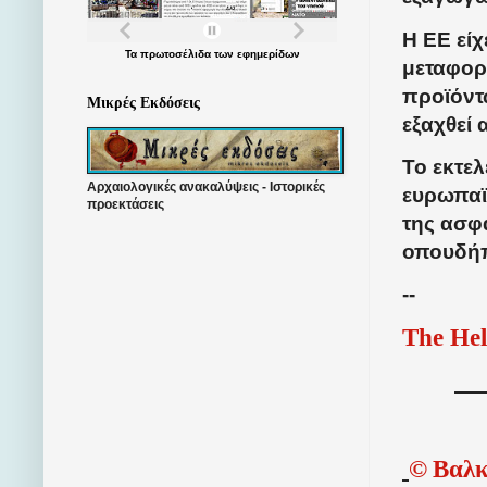
Η ΕΕ εί
Τα
πρωτοσέλιδα
των
εφημερίδων
μεταφορ
προϊόντ
Μικρές Εκδόσεις
εξαχθεί 
Το εκτελ
Αρχαιολογικές ανακαλύψεις - Ιστορικές
ευρωπαϊ
προεκτάσεις
της ασφ
οπουδήπ
--
The Hel
©
Βαλκ