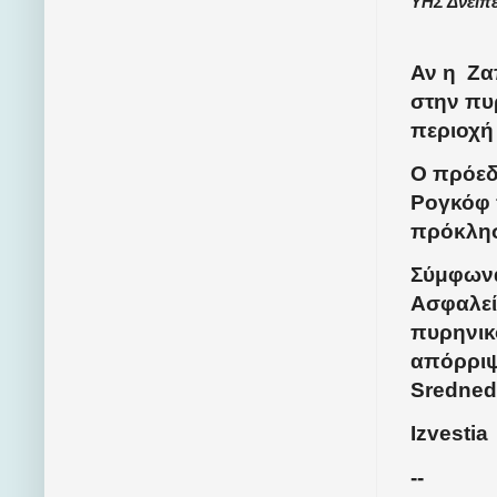
ΥΗΣ Δνείπ
Αν η
Ζα
στην πυρ
περιοχή
Ο πρόεδ
Ρογκόφ 
πρόκλησ
Σύμφωνα 
Ασφαλεία
πυρηνικ
απόρριψ
Sredned
Izvestia
--