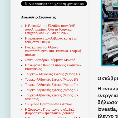
Αναλύσεις-Συμφωνίες
Η Επιστολή της Ελλάδας στον ΟΗΕ
που Απορρίπτει Όλα τα Τουρκικά
Επιχειρήματα - 25 Μαΐου 2022
Η προέλευση των Αλβανών και η θέση
τους στην Οθωμα...
Πώς και πότε οι Αλβανοί
εγκαταστάθηκαν στα Βαλκάνια- Σλαβική
άποψη
Στενά Βοσπόρου- Σύμβαση Μοντρέ
Η Συμφωνία Καλής Γειτονίας Σκοπίων –
Βουλγαρίας
Τουρκο – Αλβανικές Σχέσεις (Mέρος Α΄)
Οκτώβρι
Τουρκο-Αλβανικές Σχέσεις (Μέρος Β΄)
Τουρκο-Αλβανικές Σχέσεις (Μέρος Γ΄)
Η ενσωμ
Τουρκο-Αλβανικές Σχέσεις (Μέρος Δ΄)
ενεργεια
Τουρκο-Αλβανικές Σχέσεις (Μέρος Ε΄-
τελευταίο)
δήλωσαν
Συμφωνία Πρεσπών στα ελληνικά
Izvestia
Η Συμφωνία Πρεσπών στα σλαβικά
(Βαρδαρικά)-Преспански договор
έλεγχο 