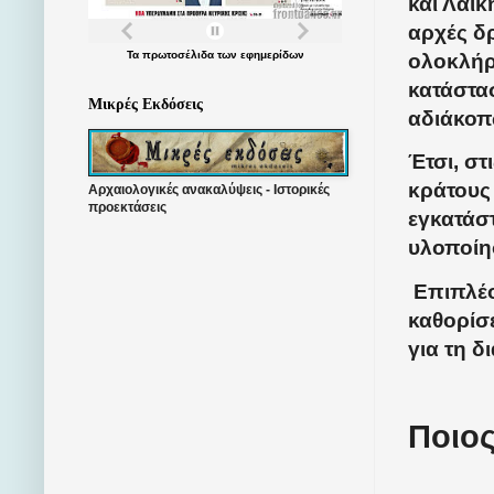
και Λαϊ
αρχές δ
Τα
πρωτοσέλιδα
των
εφημερίδων
ολοκλήρ
κατάστα
Μικρές Εκδόσεις
αδιάκοπ
Έτσι, στ
κράτους
Αρχαιολογικές ανακαλύψεις - Ιστορικές
προεκτάσεις
εγκατάστ
υλοποίη
Επιπλέο
καθορίσε
για τη δ
Ποιος