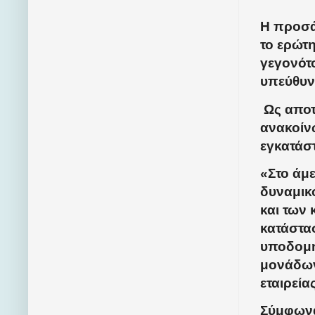
Η προσά
το ερώτη
γεγονότο
υπεύθυν
Ως αποτ
ανακοίνω
εγκατάσ
«Στο άμ
δυναμικ
και των
κατάστα
υποδομή
μονάδων
εταιρείας
Σύμφωνα