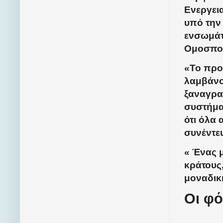
Ενεργει
υπό την
ενσωμάτ
Ομοσπον
«Το προσ
λαμβάνο
ξαναγρα
συστήμα
ότι όλα 
συνέντευ
« Ένας μ
κράτους,
μοναδική
Οι φό