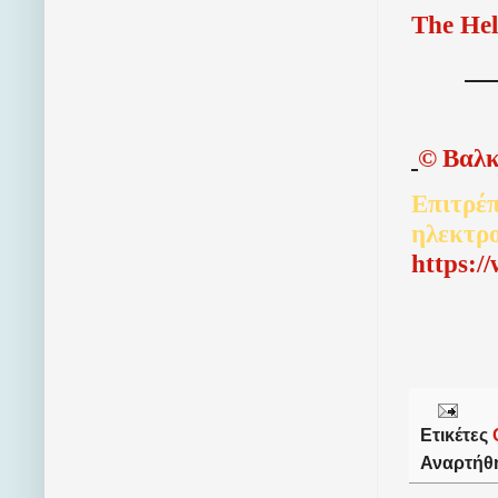
The Hel
©
Βαλκ
Επιτρέπ
ηλεκτρ
http
s
:/
Ετικέτες
Αναρτήθ