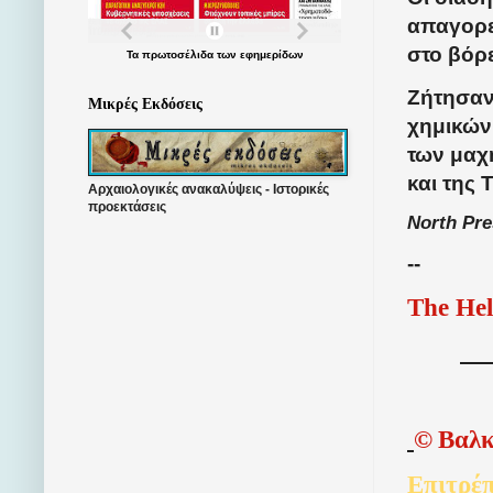
απαγορε
στο βόρε
Τα
πρωτοσέλιδα
των
εφημερίδων
Ζήτησαν
Μικρές Εκδόσεις
χημικών
των μαχη
και της 
Αρχαιολογικές ανακαλύψεις - Ιστορικές
προεκτάσεις
North Pr
--
The Hel
©
Βαλκ
Επιτρέπ