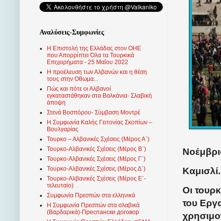
Αναλύσεις-Συμφωνίες
Η Επιστολή της Ελλάδας στον ΟΗΕ
που Απορρίπτει Όλα τα Τουρκικά
Επιχειρήματα - 25 Μαΐου 2022
Η προέλευση των Αλβανών και η θέση
τους στην Οθωμα...
Πώς και πότε οι Αλβανοί
εγκαταστάθηκαν στα Βαλκάνια- Σλαβική
άποψη
Στενά Βοσπόρου- Σύμβαση Μοντρέ
Η Συμφωνία Καλής Γειτονίας Σκοπίων –
Βουλγαρίας
Τουρκο – Αλβανικές Σχέσεις (Mέρος Α΄)
Τουρκο-Αλβανικές Σχέσεις (Μέρος Β΄)
Νοέμβρι
Τουρκο-Αλβανικές Σχέσεις (Μέρος Γ΄)
Τουρκο-Αλβανικές Σχέσεις (Μέρος Δ΄)
Καμισλί.
Τουρκο-Αλβανικές Σχέσεις (Μέρος Ε΄-
τελευταίο)
Οι τουρκ
Συμφωνία Πρεσπών στα ελληνικά
του Εργ
Η Συμφωνία Πρεσπών στα σλαβικά
(Βαρδαρικά)-Преспански договор
χρησιμο