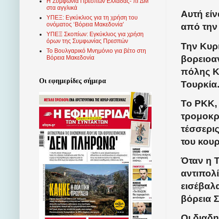
Η Συμφωνία Πρεσπών Ελλάδας- πΓΔΜ
στα αγγλικά
Αυτή εί
ΥΠΕΞ: Εγκύκλιος για τη χρήση του
ονόματος ‘Βόρεια Μακεδονία’
από την
ΥΠΕΞ Σκοπίων: Εγκύκλιος για χρήση
όρων της Συμφωνίας Πρεσπών
Την Κυρ
Το Βουλγαρικό Μνημόνιο για βέτο στη
βορειοα
Βόρεια Μακεδονία
πόλης Κ
Οι εφημερίδες σήμερα
Τουρκία
Το PKK,
τρομοκρ
τέσσερις
του κου
Όταν η Τ
αντιπολί
εισέβαλα
βόρεια 
Οι διαδ