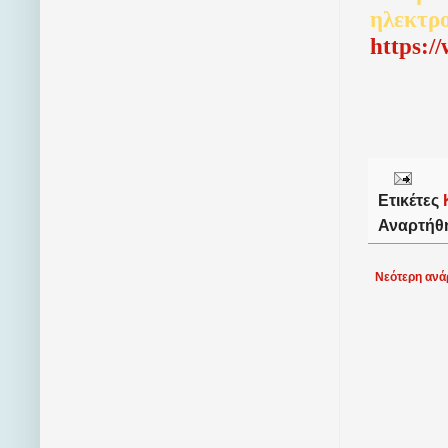
ηλεκτρ
http
s
:/
Ετικέτες
Αναρτήθ
Νεότερη ανά