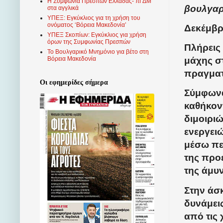
Η Συμφωνία Πρεσπών Ελλάδας- πΓΔΜ
βουλγαρ
στα αγγλικά
ΥΠΕΞ: Εγκύκλιος για τη χρήση του
ονόματος ‘Βόρεια Μακεδονία’
Δεκέμβρι
ΥΠΕΞ Σκοπίων: Εγκύκλιος για χρήση
όρων της Συμφωνίας Πρεσπών
Πλήρεις
Το Βουλγαρικό Μνημόνιο για βέτο στη
μάχης σ
Βόρεια Μακεδονία
πραγματ
Οι εφημερίδες σήμερα
Σύμφωνα
καθήκον
διμοιρι
ενεργει
μέσω πε
της προ
της άμυ
Στην άσ
δυνάμεις
από τις 