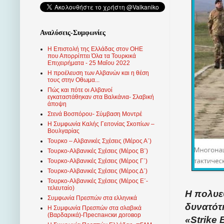
Αναλύσεις-Συμφωνίες
Η Επιστολή της Ελλάδας στον ΟΗΕ
που Απορρίπτει Όλα τα Τουρκικά
Επιχειρήματα - 25 Μαΐου 2022
Η προέλευση των Αλβανών και η θέση
τους στην Οθωμα...
Πώς και πότε οι Αλβανοί
εγκαταστάθηκαν στα Βαλκάνια- Σλαβική
άποψη
Στενά Βοσπόρου- Σύμβαση Μοντρέ
Η Συμφωνία Καλής Γειτονίας Σκοπίων –
Βουλγαρίας
Τουρκο – Αλβανικές Σχέσεις (Mέρος Α΄)
Τουρκο-Αλβανικές Σχέσεις (Μέρος Β΄)
Τουρκο-Αλβανικές Σχέσεις (Μέρος Γ΄)
Τουρκο-Αλβανικές Σχέσεις (Μέρος Δ΄)
Τουρκο-Αλβανικές Σχέσεις (Μέρος Ε΄-
τελευταίο)
Η πολυε
Συμφωνία Πρεσπών στα ελληνικά
δυνατότ
Η Συμφωνία Πρεσπών στα σλαβικά
(Βαρδαρικά)-Преспански договор
«Strike 