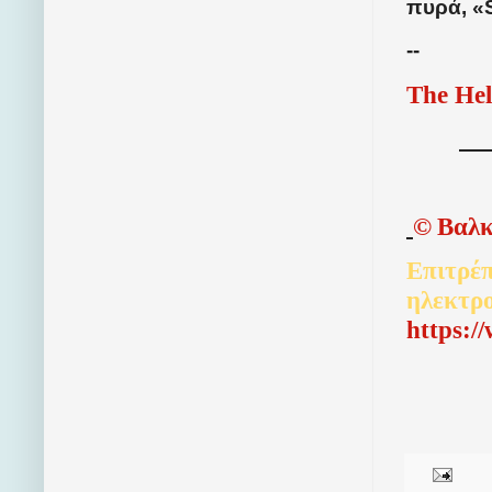
πυρά, «S
--
The Hel
©
Βαλκ
Επιτρέπ
ηλεκτρ
http
s
:/