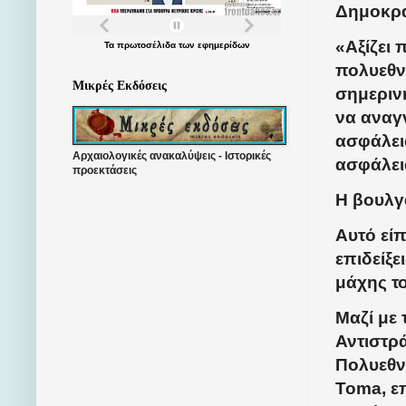
Δημοκρα
«Αξίζει 
Τα
πρωτοσέλιδα
των
εφημερίδων
πολυεθν
Μικρές Εκδόσεις
σημεριν
να αναγ
ασφάλει
Αρχαιολογικές ανακαλύψεις - Ιστορικές
ασφάλει
προεκτάσεις
Η βουλγ
Αυτό εί
επιδείξ
μάχης τ
Μαζί με 
Αντιστρά
Πολυεθν
Toma, επ