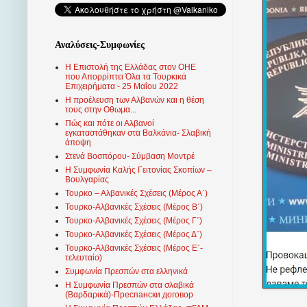
Αναλύσεις-Συμφωνίες
Η Επιστολή της Ελλάδας στον ΟΗΕ
που Απορρίπτει Όλα τα Τουρκικά
Επιχειρήματα - 25 Μαΐου 2022
Η προέλευση των Αλβανών και η θέση
τους στην Οθωμα...
Πώς και πότε οι Αλβανοί
εγκαταστάθηκαν στα Βαλκάνια- Σλαβική
άποψη
Στενά Βοσπόρου- Σύμβαση Μοντρέ
Η Συμφωνία Καλής Γειτονίας Σκοπίων –
Βουλγαρίας
Τουρκο – Αλβανικές Σχέσεις (Mέρος Α΄)
Τουρκο-Αλβανικές Σχέσεις (Μέρος Β΄)
Τουρκο-Αλβανικές Σχέσεις (Μέρος Γ΄)
Τουρκο-Αλβανικές Σχέσεις (Μέρος Δ΄)
Τουρκο-Αλβανικές Σχέσεις (Μέρος Ε΄-
τελευταίο)
Συμφωνία Πρεσπών στα ελληνικά
Η Συμφωνία Πρεσπών στα σλαβικά
(Βαρδαρικά)-Преспански договор