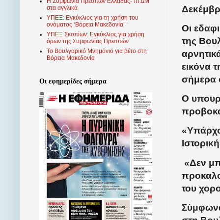
Η Συμφωνία Πρεσπών Ελλάδας- πΓΔΜ
Δεκέμβρι
στα αγγλικά
ΥΠΕΞ: Εγκύκλιος για τη χρήση του
ονόματος ‘Βόρεια Μακεδονία’
Οι εδαφι
ΥΠΕΞ Σκοπίων: Εγκύκλιος για χρήση
της Βου
όρων της Συμφωνίας Πρεσπών
Το Βουλγαρικό Μνημόνιο για βέτο στη
αρνητικά
Βόρεια Μακεδονία
εικόνα τ
σήμερα 
Οι εφημερίδες σήμερα
Ο υπουργ
προβοκά
«Υπάρχο
Ιστορικ
«Δεν μπ
προκαλο
του χορ
Σύμφωνα 