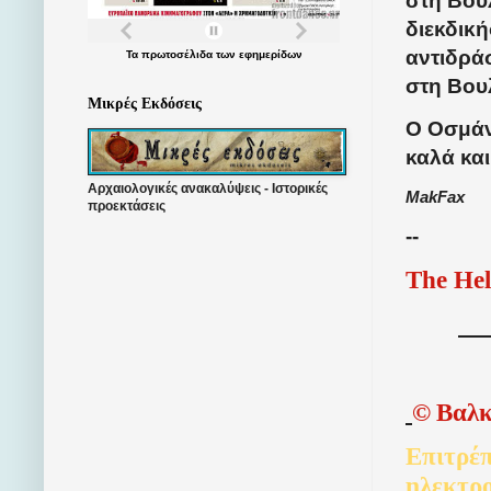
στη Βου
διεκδική
αντιδράσ
Τα
πρωτοσέλιδα
των
εφημερίδων
στη Βου
Μικρές Εκδόσεις
Ο Οσμάν
καλά κα
Αρχαιολογικές ανακαλύψεις - Ιστορικές
MakFax
προεκτάσεις
--
The Hel
©
Βαλκ
Επιτρέπ
ηλεκτρ