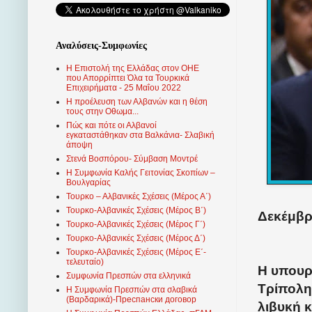
Αναλύσεις-Συμφωνίες
Η Επιστολή της Ελλάδας στον ΟΗΕ
που Απορρίπτει Όλα τα Τουρκικά
Επιχειρήματα - 25 Μαΐου 2022
Η προέλευση των Αλβανών και η θέση
τους στην Οθωμα...
Πώς και πότε οι Αλβανοί
εγκαταστάθηκαν στα Βαλκάνια- Σλαβική
άποψη
Στενά Βοσπόρου- Σύμβαση Μοντρέ
Η Συμφωνία Καλής Γειτονίας Σκοπίων –
Βουλγαρίας
Τουρκο – Αλβανικές Σχέσεις (Mέρος Α΄)
Τουρκο-Αλβανικές Σχέσεις (Μέρος Β΄)
Δεκέμβρι
Τουρκο-Αλβανικές Σχέσεις (Μέρος Γ΄)
Τουρκο-Αλβανικές Σχέσεις (Μέρος Δ΄)
Τουρκο-Αλβανικές Σχέσεις (Μέρος Ε΄-
τελευταίο)
Η υπουρ
Συμφωνία Πρεσπών στα ελληνικά
Τρίπολη
Η Συμφωνία Πρεσπών στα σλαβικά
(Βαρδαρικά)-Преспански договор
λιβυκή κ