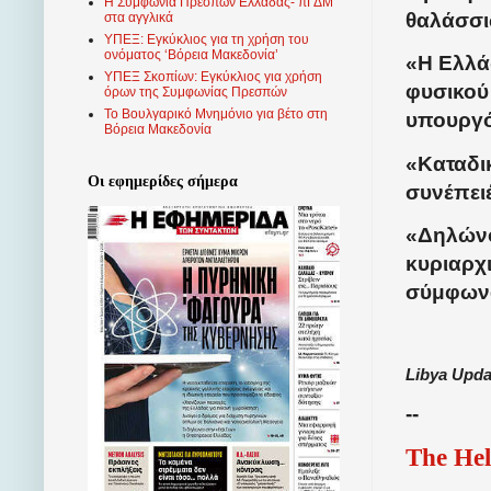
Η Συμφωνία Πρεσπών Ελλάδας- πΓΔΜ
θαλάσσι
στα αγγλικά
ΥΠΕΞ: Εγκύκλιος για τη χρήση του
ονόματος ‘Βόρεια Μακεδονία’
«Η Ελλά
ΥΠΕΞ Σκοπίων: Εγκύκλιος για χρήση
φυσικού 
όρων της Συμφωνίας Πρεσπών
Το Βουλγαρικό Μνημόνιο για βέτο στη
υπουργό
Βόρεια Μακεδονία
«Καταδι
Οι εφημερίδες σήμερα
συνέπει
«Δηλώνο
κυριαρχι
σύμφωνα
Libya Upda
--
The Hel