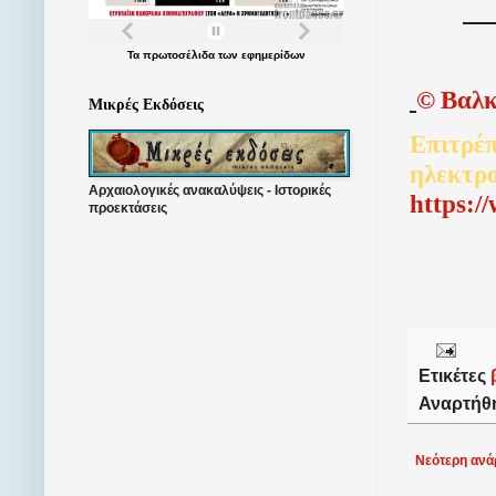
Τα
πρωτοσέλιδα
των
εφημερίδων
©
Βαλκ
Μικρές Εκδόσεις
Επιτρέπ
ηλεκτρ
Αρχαιολογικές ανακαλύψεις - Ιστορικές
http
s
:/
προεκτάσεις
Ετικέτες
Αναρτήθ
Νεότερη ανά