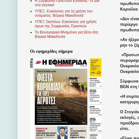
Η Συμφωνία Πρεσπών Ελλάδας- πΓΔΜ
πρωθυπου
στα αγγλικά
Κορνέλια
ΥΠΕΞ: Εγκύκλιος για τη χρήση του
ονόματος ‘Βόρεια Μακεδονία’
«Δεν είν
ΥΠΕΞ Σκοπίων: Εγκύκλιος για χρήση
περίεργο
όρων της Συμφωνίας Πρεσπών
πρωθυπου
Το Βουλγαρικό Μνημόνιο για βέτο στη
Βόρεια Μακεδονία
«Αν ήξερ
μην το ξέ
Οι εφημερίδες σήμερα
«Προσωπι
πυρομαχι
Ουκρανία
Ουκρανία
Σύμφωνα 
BGN στη Ρ
«Η συμπε
κατηγορη
Ο Στογιά
εκλογές, 
προέδρου.
είπε.
«Είναι πι