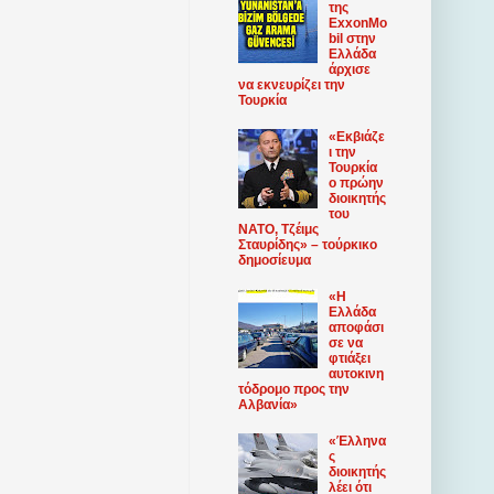
της
ExxonMo
bil στην
Ελλάδα
άρχισε
να εκνευρίζει την
Τουρκία
«Εκβιάζε
ι την
Τουρκία
ο πρώην
διοικητής
του
ΝΑΤΟ, Τζέιμς
Σταυρίδης» – τούρκικο
δημοσίευμα
«Η
Ελλάδα
αποφάσι
σε να
φτιάξει
αυτοκινη
τόδρομο προς την
Αλβανία»
«Έλληνα
ς
διοικητής
λέει ότι