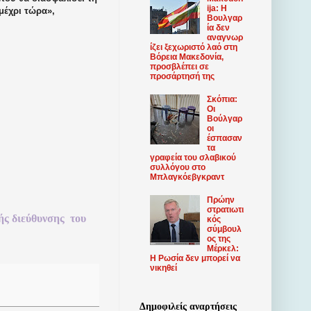
ija: Η
μέχρι τώρα»,
Βουλγαρ
ία δεν
αναγνωρ
ίζει ξεχωριστό λαό στη
Βόρεια Μακεδονία,
προσβλέπει σε
προσάρτησή της
Σκόπια:
Οι
Βούλγαρ
οι
έσπασαν
τα
γραφεία του σλαβικού
συλλόγου στο
Μπλαγκόεβγκραντ
Πρώην
στρατιωτι
ής
διεύθυνσης
του
κός
σύμβουλ
ος της
Μέρκελ:
Η Ρωσία δεν μπορεί να
νικηθεί
Δημοφιλείς αναρτήσεις