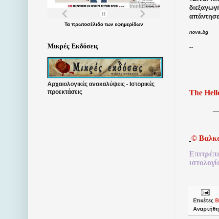
διεξαγωγή
απάντησε
Τα
πρωτοσέλιδα
των
εφημερίδων
nova.bg
Μικρές Εκδόσεις
--
Αρχαιολογικές ανακαλύψεις - Ιστορικές
The Hell
προεκτάσεις
©
Βαλκ
Επιτρέπ
ιστολογί
Ετικέτες
Β
Αναρτήθη