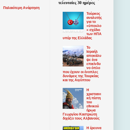
τελευταίες 30 ημέρες
Παλαιότερη Ανάρτηση
Τούρκος
αναλυτής
για το
«ύπουλο
» σχέδιο
των ΗΠΑ
υπέρ της Ελλάδας
Το
Ισραήλ
αποκάλυ
ψε ένα
επικίνδυ
νο όπλο
που έχουν οι ένοπλες
δυνάμεις της Τουρκίας
και της Αιγύπτου
Η
χριστιανι
κή πίστη
του
εθνικού
ήρωα
Γεωργίου Καστριώτη
διχάζει τους Αλβανούς
Η έρευνα