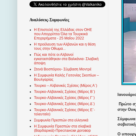
Αναλύσεις-Συμφωνίες
Η Επιστολή της Ελλάδας στον ΟΗΕ
που Απορρίπτει Όλα τα Τουρκικά
Επιχειρήματα - 25 Μαΐου 2022
Η προέλευση των Αλβανών και η θέση
τους στην Οθωμα...
Πώς και πότε οι Αλβανοί
εγκαταστάθηκαν στα Βαλκάνια- Σλαβική
άποψη
Στενά Βοσπόρου- Σύμβαση Μοντρέ
Η Συμφωνία Καλής Γειτονίας Σκοπίων –
Βουλγαρίας
Τουρκο – Αλβανικές Σχέσεις (Mέρος Α΄)
Τουρκο-Αλβανικές Σχέσεις (Μέρος Β΄)
Ιανουάριο
Τουρκο-Αλβανικές Σχέσεις (Μέρος Γ΄)
Πρώτο σχ
Τουρκο-Αλβανικές Σχέσεις (Μέρος Δ΄)
στην Ουκ
Τουρκο-Αλβανικές Σχέσεις (Μέρος Ε΄-
τελευταίο)
Σύμφωνα μ
Συμφωνία Πρεσπών στα ελληνικά
σοβιετικ
Η Συμφωνία Πρεσπών στα σλαβικά
(Βαρδαρικά)-Преспански договор
Ο υπουργ