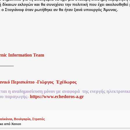
 δίκαιων εκλογών και θα συνεχίσει την πολιτική που έχει ακολουθηθεί 
 ο Στογιάνοφ όταν ρωτήθηκε αν θα ήταν ξανά υπουργός Άμυνας.
enic Information Team
ανικό
Περισκόπιο
-
Γιῶργος
Ἐχέδωρος
εται
η
αναδημοσίευση
μόνον
με
αναφορά
της
ενεργής
ηλεκτρονικ
ου
παραγωγής
-
http
s
://www.echedoros-a.gr
αλκάνια
,
Βουλγαρία
,
Στρατός
κε από
Xenon