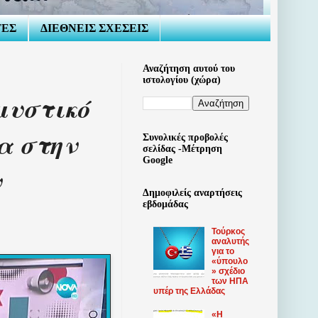
ΤΕΣ
ΔΙΕΘΝΕΙΣ ΣΧΕΣΕΙΣ
Αναζήτηση αυτού του
ιστολογίου (χώρα)
μυστικό
α στην
Συνολικές προβολές
σελίδας -Μέτρηση
Google
ν
Δημοφιλείς αναρτήσεις
εβδομάδας
Τούρκος
αναλυτής
για το
«ύπουλο
» σχέδιο
των ΗΠΑ
υπέρ της Ελλάδας
«Η