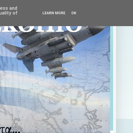
ress and
ality of
LEARN MORE
OK