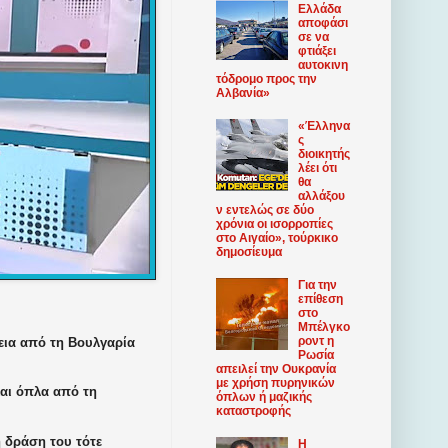
Ελλάδα
αποφάσι
σε να
φτιάξει
αυτοκινη
τόδρομο προς την
Αλβανία»
«Έλληνα
ς
διοικητής
λέει ότι
θα
αλλάξου
ν εντελώς σε δύο
χρόνια οι ισορροπίες
στο Αιγαίο», τούρκικο
δημοσίευμα
Για την
επίθεση
στο
Μπέλγκο
ροντ η
εια από τη Βουλγαρία
Ρωσία
απειλεί την Ουκρανία
με χρήση πυρηνικών
και όπλα από τη
όπλων ή μαζικής
καταστροφής
 δράση του τότε
Η