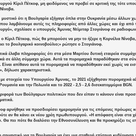
ργού Κίριλ Πέτκοφ, μη φειδόμενος να προβεί σε κριτική της τότε υπο
 Νίνοβα.
αι μυστικό ότι η Βουλγαρία εξήγαγε όπλα στην Ουκρανία μέσω άλλων χ
 που λαμβάνουμε αυτές τις πληροφορίες από άλλες χώρες και όχι από
ργό», σχολίασε ο υπουργός Άμυνας Ντίμιταρ Στογιάνοφ σε ραδιοφω
ε ο
Κίριλ Πέτκοφ
, πώς θα μπορούσε να μην το ήξερε η
Κορνέλια Νίνοβα
ρει το βουλγαρικό κοινοβούλιο;» ρώτησε ο Στογιάνοφ.
κά έλαβα πληροφορίες ότι στα μέσα Μαρτίου δυτική εταιρεία συμμάχ
κά σε άλλη σύμμαχο χώρα. Αυτά τα πυρομαχικά παραδόθηκαν στα σύν
. Είναι απίθανο αυτά τα πυρομαχικά να παραδόθηκαν εκεί χωρίς να ει
», δήλωσε χαρακτηριστικά.
με στοιχεία του Υπουργείου Άμυνας, το 2021 εξήχθησαν πυρομαχικά α
ουμανία και την Πολωνία και το 2022 - 2,5 - 2,6 δισεκατομμύρια BGN.
ριφορά των Βούλγαρων πολιτικών που δεν είπαν τι κάνουν είναι προσβ
ματικά.
νοφ αρνήθηκε να προσδιορίσει ημερομηνία για τις επόμενες πρόωρες κ
ούτε αν θα κάνει εκ νέου χρέη πρωθυπουργού. «Η απόφαση είναι στα χ
 Θα πει πότε θα διαλύσει την Εθνοσυνέλευση και θα προκηρύξει τις ε
ο σημαντικό για τη Βουλγαρία να έχει μια σταθερή επίσημη κυβέρνηση 