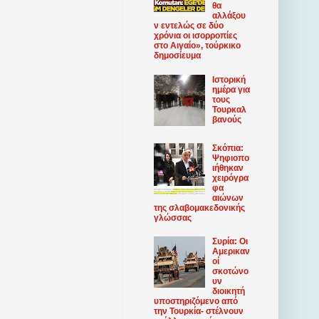
θα
αλλάξου
ν εντελώς σε δύο
χρόνια οι ισορροπίες
στο Αιγαίο», τούρκικο
δημοσίευμα
Ιστορική
ημέρα για
τους
Τουρκαλ
βανούς
Σκόπια:
Ψηφιοπο
ιήθηκαν
χειρόγρα
φα
αιώνων
της σλαβομακεδονικής
γλώσσας
Συρία: Οι
Αμερικαν
οί
σκοτώνο
υν
διοικητή
υποστηριζόμενο από
την Τουρκία- στέλνουν