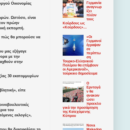
Γερμανία
υργού Οικονομίας
αναγνωρ
ίζει
πλέον
ωρών. Ωστόσο, είναι
τους
 τον πρώην
Κούρδους ως
«Κούρδους»…
νική εκπομπή.
, πώς θα μπορούσε να
«Οι
Γερμανοί
έγραψαν
σε
ου μας εξήγαγε
περίπτω
ορα με την
ση
Τουρκο-Ελληνικού
σαχθούν στην
Πολέμου θα επέμβουν
οι Αμερικανοί!»,
τούρκικο δημοσίευμα
ξίας 30 εκατομμυρίων
Ο
Ερντογά
λητική», είπε
ν θα
ανακοιν
ώσει
προεκλο
οινοβουλευτικές
γικά την προσάρτηση
έρια του
της Κατεχόμενης
πόμενες εκλογές»,
Κύπρου
Nova
που θα διασφαλίσει τη
Makedon