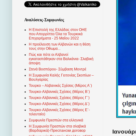
Αναλύσεις-Συμφωνίες
Η Επιστολή της Ελλάδας στον ΟΗΕ
που Απορρίπτει Όλα τα Τουρκικά
Επιχειρήματα - 25 Μαΐου 2022
Η προέλευση των Αλβανών και η θέση
τους στην Οθωμα...
Πώς και πότε οι Αλβανοί
εγκαταστάθηκαν στα Βαλκάνια- Σλαβική
άποψη
Στενά Βοσπόρου- Σύμβαση Μοντρέ
Η Συμφωνία Καλής Γειτονίας Σκοπίων –
Βουλγαρίας
Τουρκο – Αλβανικές Σχέσεις (Mέρος Α΄)
Τουρκο-Αλβανικές Σχέσεις (Μέρος Β΄)
Τουρκο-Αλβανικές Σχέσεις (Μέρος Γ΄)
Τουρκο-Αλβανικές Σχέσεις (Μέρος Δ΄)
Τουρκο-Αλβανικές Σχέσεις (Μέρος Ε΄-
τελευταίο)
Συμφωνία Πρεσπών στα ελληνικά
Η Συμφωνία Πρεσπών στα σλαβικά
Ιανουάρι
(Βαρδαρικά)-Преспански договор