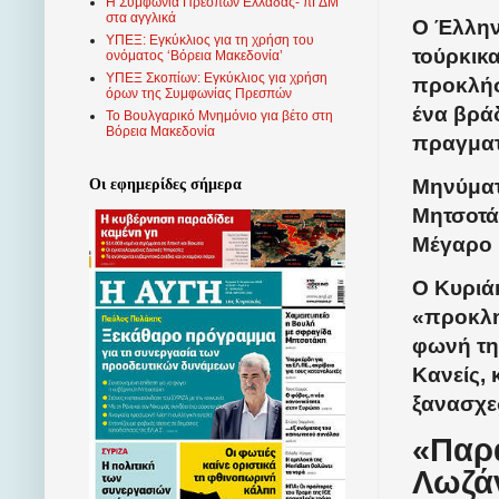
Η Συμφωνία Πρεσπών Ελλάδας- πΓΔΜ
στα αγγλικά
Ο Έλλην
ΥΠΕΞ: Εγκύκλιος για τη χρήση του
τούρκικα
ονόματος ‘Βόρεια Μακεδονία’
ΥΠΕΞ Σκοπίων: Εγκύκλιος για χρήση
προκλήσ
όρων της Συμφωνίας Πρεσπών
ένα βρά
Το Βουλγαρικό Μνημόνιο για βέτο στη
Βόρεια Μακεδονία
πραγματ
Μηνύματ
Οι εφημερίδες σήμερα
Μητσοτά
Μέγαρο 
Ο Κυριάκ
«προκλη
φωνή τη
Κανείς, 
ξανασχε
«Παρα
Λωζά