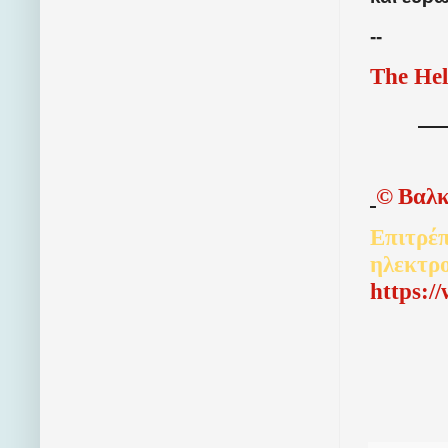
--
The Hel
©
Βαλκ
Επιτρέπ
ηλεκτρ
http
s
:/