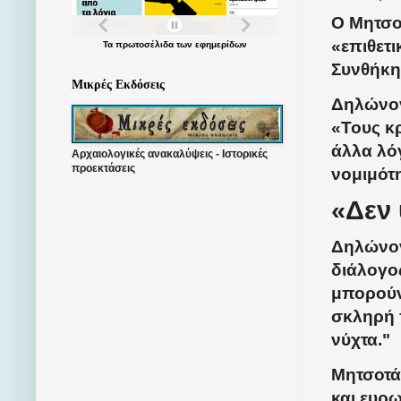
Ο Μητσοτ
«επιθετι
Τα
πρωτοσέλιδα
των
εφημερίδων
Συνθήκη
Μικρές Εκδόσεις
Δηλώνοντ
«Τους κ
άλλα λόγ
Αρχαιολογικές ανακαλύψεις - Ιστορικές
προεκτάσεις
νομιμότ
«Δεν 
Δηλώνοντ
διάλογο
μπορούν
σκληρή 
νύχτα."
Μητσοτά
και ευρ