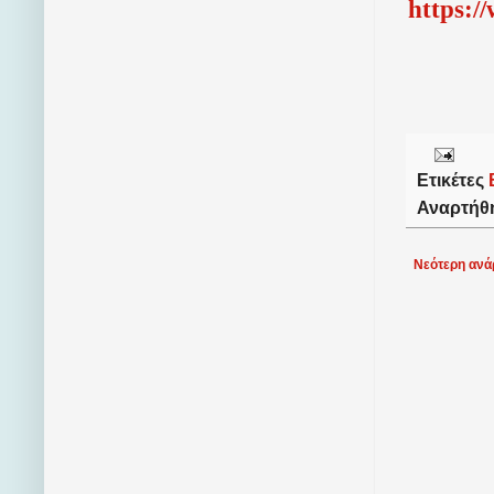
http
s
:/
Ετικέτες
Αναρτήθ
Νεότερη ανά