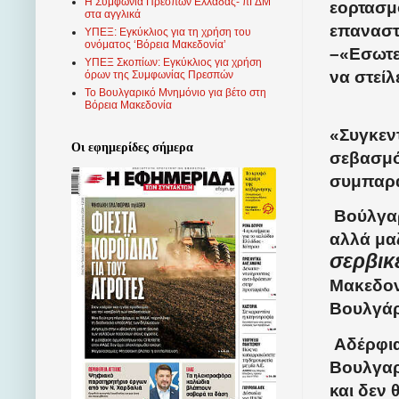
Η Συμφωνία Πρεσπών Ελλάδας- πΓΔΜ
εορτασμό
στα αγγλικά
επαναστ
ΥΠΕΞ: Εγκύκλιος για τη χρήση του
ονόματος ‘Βόρεια Μακεδονία’
–«Εσωτε
ΥΠΕΞ Σκοπίων: Εγκύκλιος για χρήση
να στείλ
όρων της Συμφωνίας Πρεσπών
Το Βουλγαρικό Μνημόνιο για βέτο στη
Βόρεια Μακεδονία
«Συγκεν
Οι εφημερίδες σήμερα
σεβασμό
συμπαρά
Βούλγαρ
αλλά μα
σερβικέ
Μακεδονί
Βουλγάρ
Αδέρφια
Βουλγαρ
και δεν 