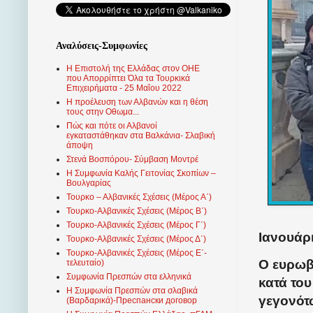
Αναλύσεις-Συμφωνίες
Η Επιστολή της Ελλάδας στον ΟΗΕ
που Απορρίπτει Όλα τα Τουρκικά
Επιχειρήματα - 25 Μαΐου 2022
Η προέλευση των Αλβανών και η θέση
τους στην Οθωμα...
Πώς και πότε οι Αλβανοί
εγκαταστάθηκαν στα Βαλκάνια- Σλαβική
άποψη
Στενά Βοσπόρου- Σύμβαση Μοντρέ
Η Συμφωνία Καλής Γειτονίας Σκοπίων –
Βουλγαρίας
Τουρκο – Αλβανικές Σχέσεις (Mέρος Α΄)
Τουρκο-Αλβανικές Σχέσεις (Μέρος Β΄)
Τουρκο-Αλβανικές Σχέσεις (Μέρος Γ΄)
Ιανουάρι
Τουρκο-Αλβανικές Σχέσεις (Μέρος Δ΄)
Τουρκο-Αλβανικές Σχέσεις (Μέρος Ε΄-
Ο ευρωβ
τελευταίο)
Συμφωνία Πρεσπών στα ελληνικά
κατά το
Η Συμφωνία Πρεσπών στα σλαβικά
γεγονότω
(Βαρδαρικά)-Преспански договор