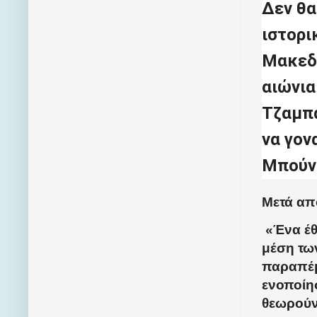
Δεν θα
ιστορι
Μακεδο
αιώνια
Τζαμπά
να γον
Μπούν
Μετά απ
«Ένα έθ
μέση τω
παραπέμ
ενοποίη
θεωρούν 