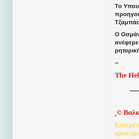
Το Υπου
προηγού
Τζαμπάσ
Ο Οσμάν
ανέφερε 
ρητορικ
--
The Hel
©
Βαλκ
Επιτρέπ
ηλεκτρ