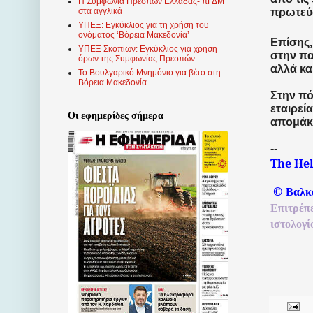
Η Συμφωνία Πρεσπών Ελλάδας- πΓΔΜ
πρωτεύ
στα αγγλικά
ΥΠΕΞ: Εγκύκλιος για τη χρήση του
ονόματος ‘Βόρεια Μακεδονία’
Επίσης,
ΥΠΕΞ Σκοπίων: Εγκύκλιος για χρήση
στην π
όρων της Συμφωνίας Πρεσπών
αλλά κα
Το Βουλγαρικό Μνημόνιο για βέτο στη
Βόρεια Μακεδονία
Στην πό
εταιρεί
Οι εφημερίδες σήμερα
απομάκ
--
The He
©
Βαλκ
Επιτρέπ
ιστολογί