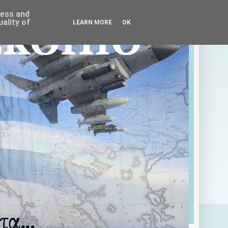
ress and
ality of
LEARN MORE
OK