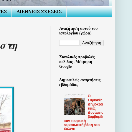
ΤΕΣ
ΔΙΕΘΝΕΙΣ ΣΧΕΣΕΙΣ
Αναζήτηση αυτού του
ιστολογίου (χώρα)
 στη
Συνολικές προβολές
σελίδας -Μέτρηση
Google
Δημοφιλείς αναρτήσεις
εβδομάδας
Οι
Συριακές
Δημοκρα
τικές
Δυνάμεις
βομβάρδι
σαν τουρκική
στρατιωτική βάση στο
Χαλέπι