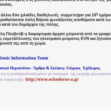
ουσας.
η
 άλλοι δύο χιλιάδες διαδηλωτές συμμετείχαν για 16
ημέρα
αραθαλάσσια πόλη Βάρνα φωνάζοντας συνθήματα κατά τ
ι κατά του δημάρχου της πόλης.
λη Πλοβντίβ η διαμαρτυρία άρχισε μπροστά από τα γραφεί
ας εκμετάλλευσης του ηλεκτρικού ρεύματος
EVN
και ζητούσ
ρυνσή της από τη χώρα.
llenic Information Team
-
&
-
ανικό
Περισκόπιο
Ἂρθρα
Σκέψεις
Γιῶργος
Ἐχέδωρος
εται
η
αναδημοσίευση
μόνον
με
αναφορά
της
ενεργής
ηλεκτρονικ
-
http://www.echedoros-a.gr
ου
παραγωγής