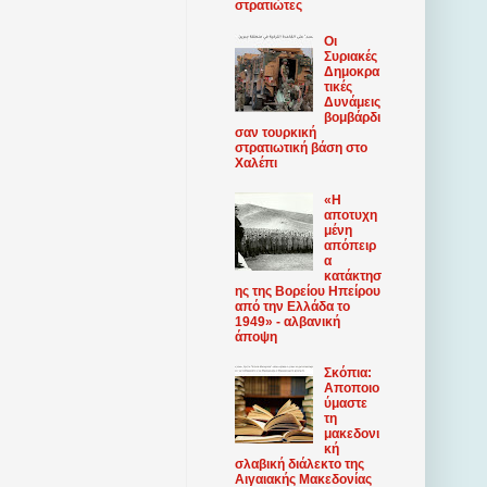
στρατιώτες
Οι
Συριακές
Δημοκρα
τικές
Δυνάμεις
βομβάρδι
σαν τουρκική
στρατιωτική βάση στο
Χαλέπι
«Η
αποτυχη
μένη
απόπειρ
α
κατάκτησ
ης της Βορείου Ηπείρου
από την Ελλάδα το
1949» - αλβανική
άποψη
Σκόπια:
Αποποιο
ύμαστε
τη
μακεδονι
κή
σλαβική διάλεκτο της
Αιγαιακής Μακεδονίας