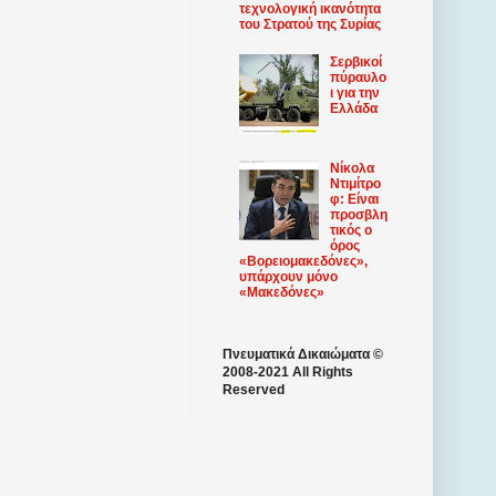
τεχνολογική ικανότητα
του Στρατού της Συρίας
Σερβικοί
πύραυλο
ι για την
Ελλάδα
Νίκολα
Ντιμίτρο
φ: Είναι
προσβλη
τικός ο
όρος
«Βορειομακεδόνες»,
υπάρχουν μόνο
«Μακεδόνες»
Πνευματικά Δικαιώματα ©
2008-2021 All Rights
Reserved