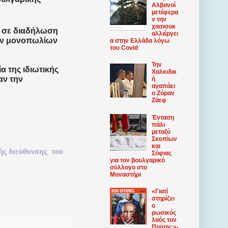
Αλβανοί
μετέφερα
ν την
χασισοκ
 σε διαδήλωση
αλλιέργει
ων μονοπωλίων
α στην Ελλάδα λόγω
του Covid
Την
α της ιδιωτικής
Χαλκιδικ
αν την
ή
αγαπάει
ο Ζόραν
Ζάεφ
Ένταση
πάλι
μεταξύ
Σκοπίων
και
ής
διεύθυνσης
του
Σόφιας
για τον βουλγαρικό
σύλλογο στο
Μοναστήρι
«Γιατί
στηρίζει
ο
ρωσικός
λαός τον
Πούτιν;»-