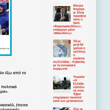
Νίκολα
Ντιμίτρο
φ: Είναι
προσβλη
τικός ο
όρος
«Βορειομακεδόνες»,
υπάρχουν μόνο
«Μακεδόνες»
Τέλος
μετά 60
χρόνια η
εμπόλεμ
η
κατάστα
ση Ελλάδας - Αλβανίας
με τη συνοριακή
συμφωνία
ύν έξω από το
Τουρκία:
«Η
Ελλάδα
 πολιτικά
εξαπέλυ
σε στον
μα».
Έβρο
επιχείρηση ‘σκούπα’
κατά των μεταναστών
κασκόλ, έπειτα
Πώς οι
ουλγαρικής