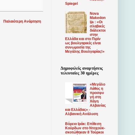
Spiegel
Nova
Makedon
Παλαιότερη Ανάρτηση
ija : «Οι
σλαβικές
διάλεκτοι
στην
Ελλάδα και στο Πιρίν
ως βουλγαρικές είναι
συνωμοσία της
Μεγάλης Βουλγαρίας!»
Δημοφιλείς αναρτήσεις
τελευταίες 30 ημέρες
«Μεγάλο
Λάθος η
προσφυ
γή στη
Χάγη
Αλβανίας
και Ελλάδας» -
Αλβανική Ανάλυση
Βόρειο Ιράκ: Επίθεση
Κούρδων στο Ντοχούκ-
σκοτώθηκαν 8 Τούρκοι