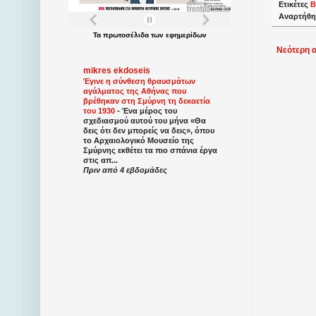
Ετικέτες
Β
Αναρτήθη
Τα
πρωτοσέλιδα
των
εφημερίδων
Νεότερη 
mikres ekdoseis
Έγινε η σύνθεση θραυσμάτων
αγάλματος της Αθήνας που
βρέθηκαν στη Σμύρνη τη δεκαετία
του 1930
-
Ένα μέρος του
σχεδιασμού αυτού του μήνα «Θα
δεις ότι δεν μπορείς να δεις», όπου
το Αρχαιολογικό Μουσείο της
Σμύρνης εκθέτει τα πιο σπάνια έργα
στις απ...
Πριν από 4 εβδομάδες