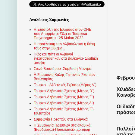
Αναλύσεις-Συμφωνίες
Η Επιστολή της Ελλάδας στον ΟΗΕ
που Απορρίπτει Όλα τα Τουρκικά
Επιχειρήματα - 25 Μαΐου 2022
Η προέλευση των Αλβανών και η θέση
τους στην Οθωμα...
Πώς και πότε οι Αλβανοί
εγκαταστάθηκαν στα Βαλκάνια- Σλαβική
άποψη
Στενά Βοσπόρου- Σύμβαση Μοντρέ
Η Συμφωνία Καλής Γειτονίας Σκοπίων –
Φεβρουά
Βουλγαρίας
Τουρκο – Αλβανικές Σχέσεις (Mέρος Α΄)
Χιλιάδε
Τουρκο-Αλβανικές Σχέσεις (Μέρος Β΄)
Κοινοβο
Τουρκο-Αλβανικές Σχέσεις (Μέρος Γ΄)
Τουρκο-Αλβανικές Σχέσεις (Μέρος Δ΄)
Οι διαδ
Τουρκο-Αλβανικές Σχέσεις (Μέρος Ε΄-
πρόσωπ
τελευταίο)
Συμφωνία Πρεσπών στα ελληνικά
Η Συμφωνία Πρεσπών στα σλαβικά
Πολλοί 
(Βαρδαρικά)-Преспански договор
από τις