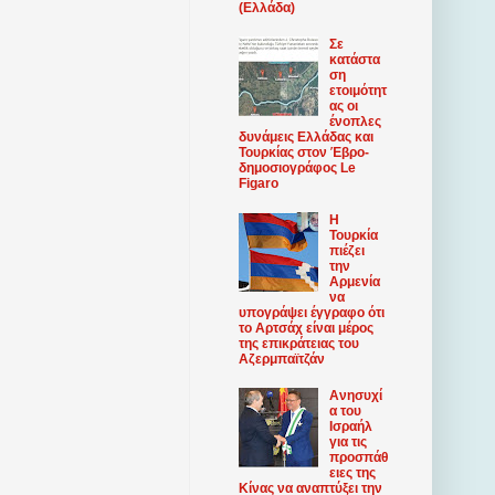
(Ελλάδα)
Σε
κατάστα
ση
ετοιμότητ
ας οι
ένοπλες
δυνάμεις Ελλάδας και
Τουρκίας στον Έβρο-
δημοσιογράφος Le
Figaro
Η
Τουρκία
πιέζει
την
Αρμενία
να
υπογράψει έγγραφο ότι
το Αρτσάχ είναι μέρος
της επικράτειας του
Αζερμπαϊτζάν
Ανησυχί
α του
Ισραήλ
για τις
προσπάθ
ειες της
Κίνας να αναπτύξει την