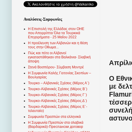
Αναλύσεις-Συμφωνίες
Η Επιστολή της Ελλάδας στον ΟΗΕ
που Απορρίπτει Όλα τα Τουρκικά
Επιχειρήματα - 25 Μαΐου 2022
Η προέλευση των Αλβανών και η θέση
τους στην Οθωμα...
Πώς και πότε οι Αλβανοί
εγκαταστάθηκαν στα Βαλκάνια- Σλαβική
Απρίλι
άποψη
Στενά Βοσπόρου- Σύμβαση Μοντρέ
Η Συμφωνία Καλής Γειτονίας Σκοπίων –
Ο Εθνι
Βουλγαρίας
Τουρκο – Αλβανικές Σχέσεις (Mέρος Α΄)
με δελ
Τουρκο-Αλβανικές Σχέσεις (Μέρος Β΄)
Flamur
Τουρκο-Αλβανικές Σχέσεις (Μέρος Γ΄)
τέσσερ
Τουρκο-Αλβανικές Σχέσεις (Μέρος Δ΄)
Τουρκο-Αλβανικές Σχέσεις (Μέρος Ε΄-
συνελή
τελευταίο)
αστυνο
Συμφωνία Πρεσπών στα ελληνικά
Η Συμφωνία Πρεσπών στα σλαβικά
(Βαρδαρικά)-Преспански договор