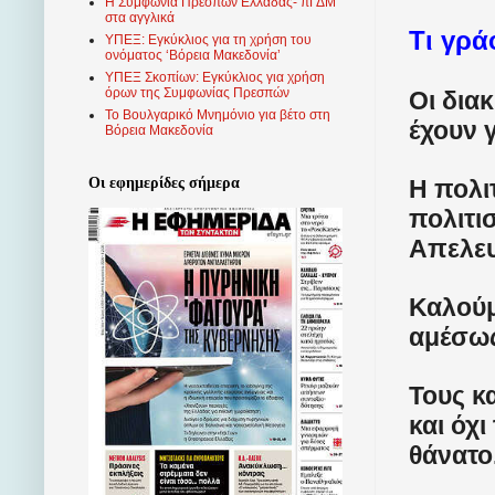
Η Συμφωνία Πρεσπών Ελλάδας- πΓΔΜ
στα αγγλικά
Τι γρά
ΥΠΕΞ: Εγκύκλιος για τη χρήση του
ονόματος ‘Βόρεια Μακεδονία’
ΥΠΕΞ Σκοπίων: Εγκύκλιος για χρήση
όρων της Συμφωνίας Πρεσπών
Οι δια
Το Βουλγαρικό Μνημόνιο για βέτο στη
έχουν 
Βόρεια Μακεδονία
Η πολιτ
Οι εφημερίδες σήμερα
πολιτι
Απελευ
Καλούμ
αμέσως
Τους κ
και όχ
θάνατο