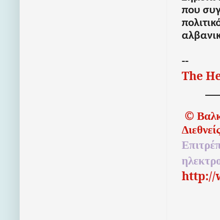
που συγ
πολιτικ
αλβανι
--
The He
©
Βαλκ
Διεθνεί
Επιτρέπ
ηλεκτρ
http:/