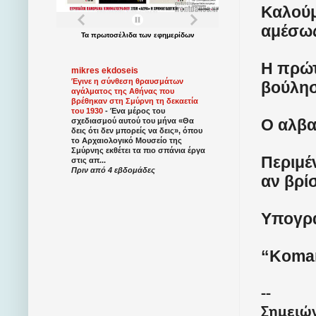
Καλούμ
αμέσως
Τα
πρωτοσέλιδα
των
εφημερίδων
Η πρώτ
mikres ekdoseis
Έγινε η σύνθεση θραυσμάτων
βούλησ
αγάλματος της Αθήνας που
βρέθηκαν στη Σμύρνη τη δεκαετία
του 1930
-
Ένα μέρος του
Ο αλβα
σχεδιασμού αυτού του μήνα «Θα
δεις ότι δεν μπορείς να δεις», όπου
το Αρχαιολογικό Μουσείο της
Σμύρνης εκθέτει τα πιο σπάνια έργα
Περιμέ
στις απ...
Πριν από 4 εβδομάδες
αν βρί
Υπογρ
“Koman
--
Σημειών