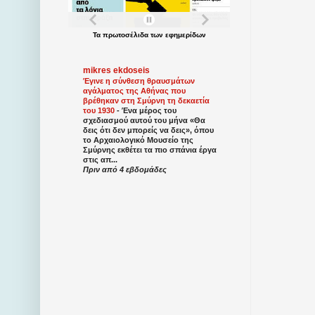
Τα
πρωτοσέλιδα
των
εφημερίδων
mikres ekdoseis
Έγινε η σύνθεση θραυσμάτων
αγάλματος της Αθήνας που
βρέθηκαν στη Σμύρνη τη δεκαετία
του 1930
-
Ένα μέρος του
σχεδιασμού αυτού του μήνα «Θα
δεις ότι δεν μπορείς να δεις», όπου
το Αρχαιολογικό Μουσείο της
Σμύρνης εκθέτει τα πιο σπάνια έργα
στις απ...
Πριν από 4 εβδομάδες