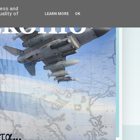
ress and
ality of
LEARN MORE
OK