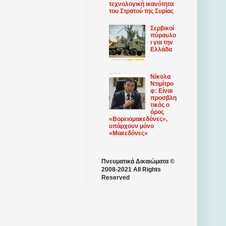
τεχνολογική ικανότητα
του Στρατού της Συρίας
Σερβικοί
πύραυλο
ι για την
Ελλάδα
Νίκολα
Ντιμίτρο
φ: Είναι
προσβλη
τικός ο
όρος
«Βορειομακεδόνες»,
υπάρχουν μόνο
«Μακεδόνες»
Πνευματικά Δικαιώματα ©
2008-2021 All Rights
Reserved