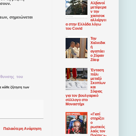
Αλβανοί
ώσουν.
μετέφερα
ν την
χασισοκ
σεων, σημειώνεται
αλλιέργει
α στην Ελλάδα λόγω
του Covid
Την
Χαλκιδικ
ή
αγαπάει
ο Ζόραν
Ζάεφ
Ένταση
πάλι
ύθυνσης
του
μεταξύ
Σκοπίων
και
 κάθε ζήτηση των
Σόφιας
για τον βουλγαρικό
σύλλογο στο
Μοναστήρι
«Γιατί
στηρίζει
ο
ρωσικός
Παλαιότερη Ανάρτηση
λαός τον
Πούτιν;»-