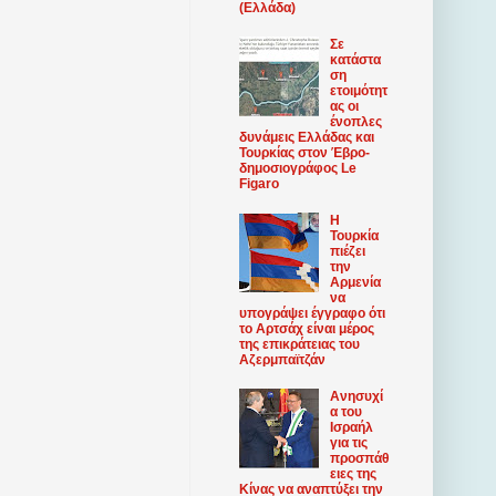
(Ελλάδα)
Σε
κατάστα
ση
ετοιμότητ
ας οι
ένοπλες
δυνάμεις Ελλάδας και
Τουρκίας στον Έβρο-
δημοσιογράφος Le
Figaro
Η
Τουρκία
πιέζει
την
Αρμενία
να
υπογράψει έγγραφο ότι
το Αρτσάχ είναι μέρος
της επικράτειας του
Αζερμπαϊτζάν
Ανησυχί
α του
Ισραήλ
για τις
προσπάθ
ειες της
Κίνας να αναπτύξει την