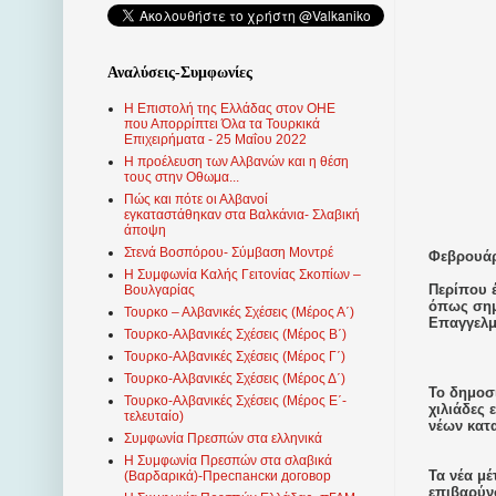
Αναλύσεις-Συμφωνίες
Η Επιστολή της Ελλάδας στον ΟΗΕ
που Απορρίπτει Όλα τα Τουρκικά
Επιχειρήματα - 25 Μαΐου 2022
Η προέλευση των Αλβανών και η θέση
τους στην Οθωμα...
Πώς και πότε οι Αλβανοί
εγκαταστάθηκαν στα Βαλκάνια- Σλαβική
άποψη
Στενά Βοσπόρου- Σύμβαση Μοντρέ
Φεβρουάρι
Η Συμφωνία Καλής Γειτονίας Σκοπίων –
Περίπου έ
Βουλγαρίας
όπως σημ
Τουρκο – Αλβανικές Σχέσεις (Mέρος Α΄)
Επαγγελμ
Τουρκο-Αλβανικές Σχέσεις (Μέρος Β΄)
Τουρκο-Αλβανικές Σχέσεις (Μέρος Γ΄)
Τουρκο-Αλβανικές Σχέσεις (Μέρος Δ΄)
Το δημοσ
Τουρκο-Αλβανικές Σχέσεις (Μέρος Ε΄-
χιλιάδες 
τελευταίο)
νέων κατ
Συμφωνία Πρεσπών στα ελληνικά
Η Συμφωνία Πρεσπών στα σλαβικά
Τα νέα μ
(Βαρδαρικά)-Преспански договор
επιβαρύνσ