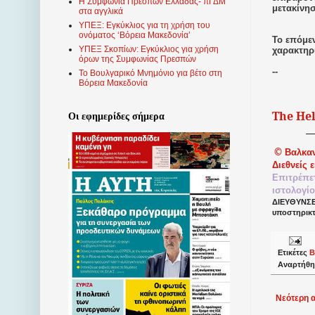
Η Συμφωνία Πρεσπών Ελλάδας- πΓΔΜ
μετακίνη
στα αγγλικά
ΥΠΕΞ: Εγκύκλιος για τη χρήση του
ονόματος ‘Βόρεια Μακεδονία’
Το επόμεν
ΥΠΕΞ Σκοπίων: Εγκύκλιος για χρήση
χαρακτηρ
όρων της Συμφωνίας Πρεσπών
--
Το Βουλγαρικό Μνημόνιο για βέτο στη
Βόρεια Μακεδονία
The He
Οι εφημερίδες σήμερα
©
Βαλκα
Διεθνείς 
Επιτρέπε
ιστολογί
ΔΙΕΥΘΥΝΣΕΙ
υποστηρικ
Ετικέτες
Β
Αναρτήθη
Νεότερη 