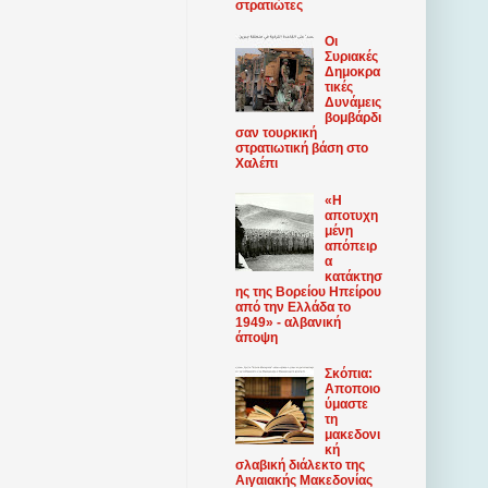
στρατιώτες
Οι
Συριακές
Δημοκρα
τικές
Δυνάμεις
βομβάρδι
σαν τουρκική
στρατιωτική βάση στο
Χαλέπι
«Η
αποτυχη
μένη
απόπειρ
α
κατάκτησ
ης της Βορείου Ηπείρου
από την Ελλάδα το
1949» - αλβανική
άποψη
Σκόπια:
Αποποιο
ύμαστε
τη
μακεδονι
κή
σλαβική διάλεκτο της
Αιγαιακής Μακεδονίας