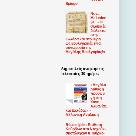
Spiegel
Nova
Makedon
ija : «Οι
σλαβικές
διάλεκτοι
στην
Ελλάδα και στο Πιρίν
ως βουλγαρικές είναι
συνωμοσία της
Μεγάλης Βουλγαρίας!»
Δημοφιλείς αναρτήσεις
τελευταίες 30 ημέρες
«Μεγάλο
Λάθος η
προσφυ
γή στη
Χάγη
Αλβανίας
και Ελλάδας» -
Αλβανική Ανάλυση
Βόρειο Ιράκ: Επίθεση
Κούρδων στο Ντοχούκ-
σκοτώθηκαν 8 Τούρκοι