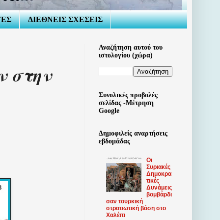
ΤΕΣ
ΔΙΕΘΝΕΙΣ ΣΧΕΣΕΙΣ
Αναζήτηση αυτού του
ιστολογίου (χώρα)
ν στην
Συνολικές προβολές
σελίδας -Μέτρηση
Google
Δημοφιλείς αναρτήσεις
εβδομάδας
Οι
Συριακές
Δημοκρα
τικές
Δυνάμεις
βομβάρδι
σαν τουρκική
στρατιωτική βάση στο
Χαλέπι