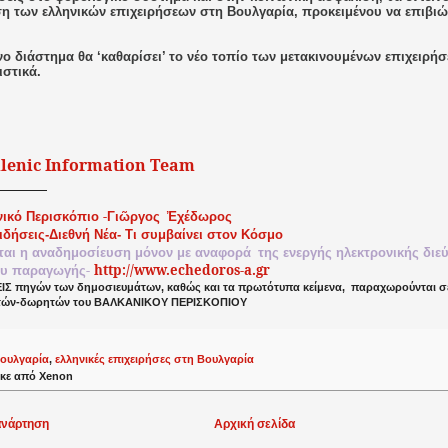
ση των ελληνικών επιχειρήσεων στη Βουλγαρία, προκειμένου να επιβι
ο διάστημα θα ‘καθαρίσει’ το νέο τοπίο των μετακινουμένων επιχειρή
ιστικά.
llenic Information Team
-
νικό
Περισκόπιο
Γιῶργος
Ἐχέδωρος
ειδήσεις-Διεθνή Νέα- Τι συμβαίνει στον Κόσμο
ται
η
αναδημοσίευση
μόνον
με
αναφορά
της
ενεργής
ηλεκτρονικής
διε
-
http://www.echedoros-a.gr
ου
παραγωγής
Σ πηγών των δημοσιευμάτων, καθώς και τα πρωτότυπα κείμενα,
παραχωρούνται σε
τών-δωρητών του ΒΑΛΚΑΝΙΚΟΥ ΠΕΡΙΣΚΟΠΙΟΥ
ουλγαρία
,
ελληνικές επιχειρήσες στη Βουλγαρία
κε από
Xenon
ανάρτηση
Αρχική σελίδα