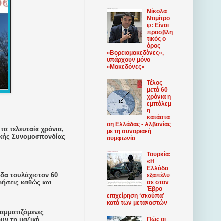
Νίκολα
Ντιμίτρο
φ: Είναι
προσβλη
τικός ο
όρος
«Βορειομακεδόνες»,
υπάρχουν μόνο
«Μακεδόνες»
Τέλος
μετά 60
χρόνια η
εμπόλεμ
η
κατάστα
ση Ελλάδας - Αλβανίας
τα τελευταία χρόνια,
με τη συνοριακή
ικής Συνομοσπονδίας
συμφωνία
Τουρκία:
«Η
Ελλάδα
άδα τουλάχιστον 60
εξαπέλυ
ρήσεις καθώς και
σε στον
Έβρο
επιχείρηση ‘σκούπα’
κατά των μεταναστών
αμματιζόμενες
υν τη μαζική
Πώς οι