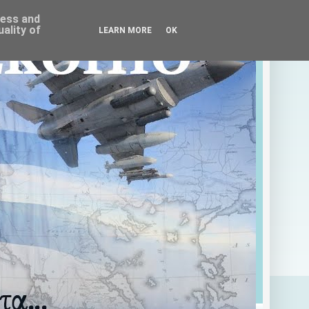
ress and
ality of
LEARN MORE
OK