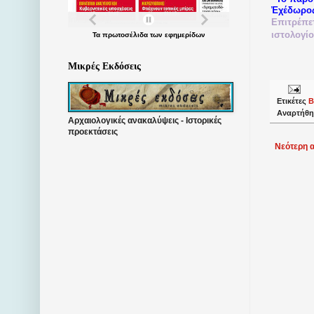
Ἐχέδωρο
Επιτρέπε
ιστολογί
Τα
πρωτοσέλιδα
των
εφημερίδων
Μικρές Εκδόσεις
Ετικέτες
Β
Αναρτήθη
Αρχαιολογικές ανακαλύψεις - Ιστορικές
προεκτάσεις
Νεότερη 