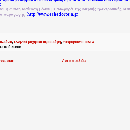
ς
ται
η
αναδημοσίευση
μόνον
με
αναφορά
της
ενεργής
ηλεκτρονικής
διε
-
http://www.echedoros-a.gr
ου
παραγωγής
αλκάνια
,
ελληνικά μαχητικά αεροσκάφη
,
Μαυροβούνιο
,
ΝΑΤΟ
κε από
Xenon
ανάρτηση
Αρχική σελίδα