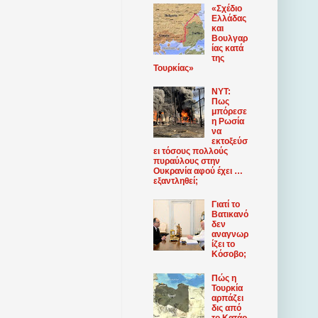
«Σχέδιο
Ελλάδας
και
Βουλγαρ
ίας κατά
της
Τουρκίας»
NYT:
Πως
μπόρεσε
η Ρωσία
να
εκτοξεύσ
ει τόσους πολλούς
πυραύλους στην
Ουκρανία αφού έχει …
εξαντληθεί;
Γιατί το
Βατικανό
δεν
αναγνωρ
ίζει το
Κόσοβο;
Πώς η
Τουρκία
αρπάζει
δις από
το Κατάρ