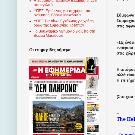
Η Συμφωνία Πρεσπών Ελλάδας- πΓΔΜ
στα αγγλικά
ΥΠΕΞ: Εγκύκλιος για τη χρήση του
Σύμφωνα 
ονόματος ‘Βόρεια Μακεδονία’
Συμμαχία
ΥΠΕΞ Σκοπίων: Εγκύκλιος για χρήση
όρων της Συμφωνίας Πρεσπών
στις αφγα
Το Βουλγαρικό Μνημόνιο για βέτο στη
Βόρεια Μακεδονία
«Ως ένδε
εναέριου
Οι εφημερίδες σήμερα
στις χώρε
Η απόφασ
αλλά είνα
Η επιτήρη
(
Στοιχεία
--
The He
Το παρό