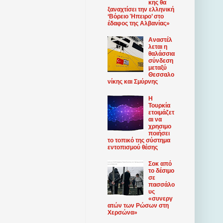
κης θα
ξαναχτίσει την ελληνική
‘Βόρειο Ήπειρο’ στο
έδαφος της Αλβανίας»
Αναστέλ
λεται η
θαλάσσια
σύνδεση
μεταξύ
Θεσσαλο
νίκης και Σμύρνης
Η
Τουρκία
ετοιμάζετ
αι να
χρησιμο
ποιήσει
το τοπικό της σύστημα
εντοπισμού θέσης
Σοκ από
το δέσιμο
σε
πασσάλο
υς
«συνεργ
ατών των Ρώσων στη
Χερσώνα»