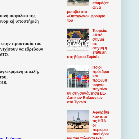
ετοιμάζετ
αι να
μεταβεί στο
οινή ασφάλεια της
«Οκτάγωνο» φρούριο
του
κονομική υποστήριξη
Τουρκία:
«Από
στιγμή
α στην προστασία του
σε
στιγμή η
υνεχίσουν να εδρεύουν
επίθεση
ΝΑΤΟ.
στη βόρεια Συρία!»
Ποιοι
υγκεκριμένη απειλή,
πρόεδροι
και
του.
πρωθυπ
018.
ουργοί
πηγαίνο
υν στη συνάντηση ΕΕ-
Δυτικών Βαλκανίων
στα Τίρανα
Αφαιρέθη
καν από
τις ΗΠΑ
οι
περιορισ
τικοί όροι
-
ιο
Γιῶργος
για την πώληση F-16