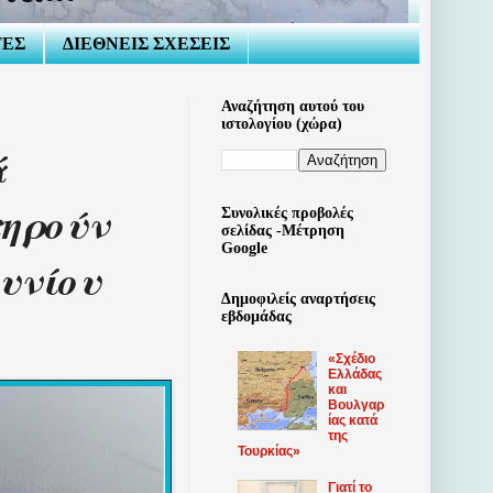
ΤΕΣ
ΔΙΕΘΝΕΙΣ ΣΧΕΣΕΙΣ
Αναζήτηση αυτού του
ιστολογίου (χώρα)
ά
τηρούν
Συνολικές προβολές
σελίδας -Μέτρηση
Google
υνίου
Δημοφιλείς αναρτήσεις
εβδομάδας
«Σχέδιο
Ελλάδας
και
Βουλγαρ
ίας κατά
της
Τουρκίας»
Γιατί το