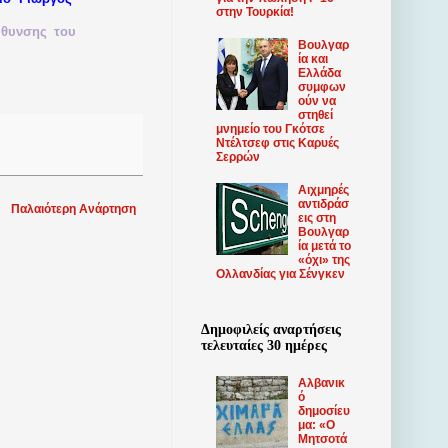
στην Τουρκία!
ύθυνσης
του
Βουλγαρ
ία και
Ελλάδα
συμφων
ούν να
στηθεί
μνημείο του Γκότσε
Ντέλτσεφ στις Καρυές
Σερρών
Αιχμηρές
αντιδράσ
Παλαιότερη Ανάρτηση
εις στη
Βουλγαρ
ία μετά το
«όχι» της
Ολλανδίας για Σένγκεν
Δημοφιλείς αναρτήσεις
τελευταίες 30 ημέρες
Αλβανικ
ό
δημοσίευ
μα: «Ο
Μητσοτά