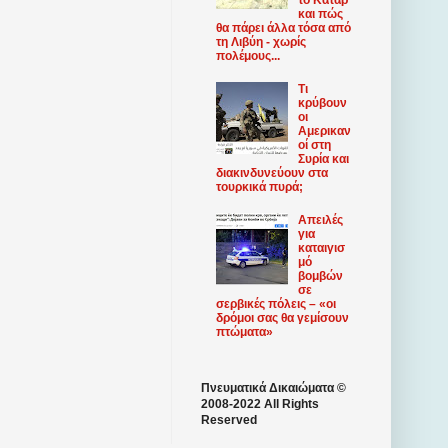
και πώς
θα πάρει άλλα τόσα από
τη Λιβύη - χωρίς
πολέμους...
Τι
κρύβουν
οι
Αμερικαν
οί στη
Συρία και
διακινδυνεύουν στα
τουρκικά πυρά;
Απειλές
για
καταιγισ
μό
βομβών
σε
σερβικές πόλεις – «οι
δρόμοι σας θα γεμίσουν
πτώματα»
Πνευματικά Δικαιώματα ©
2008-2022 All Rights
Reserved