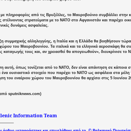
με πληροφορίες από τις Βρυξέλλες, το Μαυροβούνιο συμβάλλει στην κ
ς στέλνοντας στρατεύματα με το ΝΑΤΟ στο Αφγανιστάν και παρέχει οι
νικές δυνάμεις ασφαλείας.
ιξη συμμαχικής αλληλεγγύης, η Ιταλία και η Ελλάδα θα βοηθήσουν τώρ
 χώρου του Μαυροβουνίου. Τα ιταλικά και τα ελληνικά αεροσκάφη θα σ
ς καταγωγής τους και, αν χρειασθεί θα απογειωθούν», διευκρίνισε το 
η αυτή, όπως τονίζεται από το ΝΑΤΟ, δεν είναι απάντηση σε κάποια σ
ι ένα ουσιαστικό στοιχείο που παρέχει το ΝΑΤΟ ως ασφάλεια στα μέλη 
ση του εναέριου χώρου του Μαυροβουνίου θα αρχίσει στις 5 Ιουνίου 2
από
sputniknews.com)
llenic Information Team
©
ν άρθρο μεταφράστηκε και επιμελήθηκε από το
Βαλκανικό
Περισκόπ