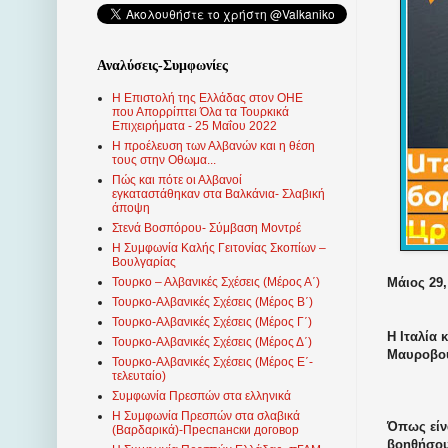
Αναλύσεις-Συμφωνίες
Η Επιστολή της Ελλάδας στον ΟΗΕ
που Απορρίπτει Όλα τα Τουρκικά
Επιχειρήματα - 25 Μαΐου 2022
Η προέλευση των Αλβανών και η θέση
τους στην Οθωμα...
Πώς και πότε οι Αλβανοί
εγκαταστάθηκαν στα Βαλκάνια- Σλαβική
άποψη
Στενά Βοσπόρου- Σύμβαση Μοντρέ
Η Συμφωνία Καλής Γειτονίας Σκοπίων –
Βουλγαρίας
Μάιος 29,
Τουρκο – Αλβανικές Σχέσεις (Mέρος Α΄)
Τουρκο-Αλβανικές Σχέσεις (Μέρος Β΄)
Τουρκο-Αλβανικές Σχέσεις (Μέρος Γ΄)
Η Ιταλία 
Τουρκο-Αλβανικές Σχέσεις (Μέρος Δ΄)
Μαυροβου
Τουρκο-Αλβανικές Σχέσεις (Μέρος Ε΄-
τελευταίο)
Συμφωνία Πρεσπών στα ελληνικά
Η Συμφωνία Πρεσπών στα σλαβικά
Όπως είν
(Βαρδαρικά)-Преспански договор
βοηθήσου