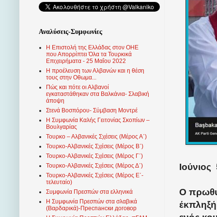
Αναλύσεις-Συμφωνίες
Η Επιστολή της Ελλάδας στον ΟΗΕ
που Απορρίπτει Όλα τα Τουρκικά
Επιχειρήματα - 25 Μαΐου 2022
Η προέλευση των Αλβανών και η θέση
τους στην Οθωμα...
Πώς και πότε οι Αλβανοί
εγκαταστάθηκαν στα Βαλκάνια- Σλαβική
άποψη
Στενά Βοσπόρου- Σύμβαση Μοντρέ
Η Συμφωνία Καλής Γειτονίας Σκοπίων –
Βουλγαρίας
Τουρκο – Αλβανικές Σχέσεις (Mέρος Α΄)
Τουρκο-Αλβανικές Σχέσεις (Μέρος Β΄)
Τουρκο-Αλβανικές Σχέσεις (Μέρος Γ΄)
Ιούνιος
Τουρκο-Αλβανικές Σχέσεις (Μέρος Δ΄)
Τουρκο-Αλβανικές Σχέσεις (Μέρος Ε΄-
τελευταίο)
Ο πρωθυ
Συμφωνία Πρεσπών στα ελληνικά
Η Συμφωνία Πρεσπών στα σλαβικά
έκπληξή 
(Βαρδαρικά)-Преспански договор