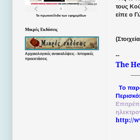
τους Κο
είπε ο Γι
Τα
πρωτοσέλιδα
των
εφημερίδων
Μικρές Εκδόσεις
(Στοιχε
Αρχαιολογικές ανακαλύψεις - Ιστορικές
--
προεκτάσεις
The
He
Το παρ
Περισκό
Επιτρέπ
ηλεκτρο
http://