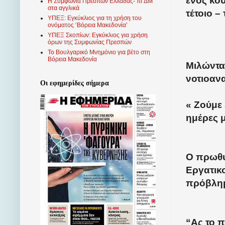
ενός κου
Η Συμφωνία Πρεσπών Ελλάδας- πΓΔΜ
στα αγγλικά
τέτοιο –
ΥΠΕΞ: Εγκύκλιος για τη χρήση του
ονόματος ‘Βόρεια Μακεδονία’
ΥΠΕΞ Σκοπίων: Εγκύκλιος για χρήση
όρων της Συμφωνίας Πρεσπών
Το Βουλγαρικό Μνημόνιο για βέτο στη
Βόρεια Μακεδονία
Μιλώντα
νοτιοανα
Οι εφημερίδες σήμερα
« Ζούμε 
ημέρες μ
Ο πρωθυ
Εργατικ
πρόβλημ
“Ας το π