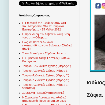
Αναλύσεις-Συμφωνίες
Η Επιστολή της Ελλάδας στον ΟΗΕ
που Απορρίπτει Όλα τα Τουρκικά
Επιχειρήματα - 25 Μαΐου 2022
Η προέλευση των Αλβανών και η θέση
τους στην Οθωμα...
Πώς και πότε οι Αλβανοί
εγκαταστάθηκαν στα Βαλκάνια- Σλαβική
άποψη
Στενά Βοσπόρου- Σύμβαση Μοντρέ
Η Συμφωνία Καλής Γειτονίας Σκοπίων –
Βουλγαρίας
Τουρκο – Αλβανικές Σχέσεις (Mέρος Α΄)
Τουρκο-Αλβανικές Σχέσεις (Μέρος Β΄)
Τουρκο-Αλβανικές Σχέσεις (Μέρος Γ΄)
Τουρκο-Αλβανικές Σχέσεις (Μέρος Δ΄)
Ιούλιος
Τουρκο-Αλβανικές Σχέσεις (Μέρος Ε΄-
τελευταίο)
Συμφωνία Πρεσπών στα ελληνικά
Σόφια.
Η Συμφωνία Πρεσπών στα σλαβικά
(Βαρδαρικά)-Преспански договор