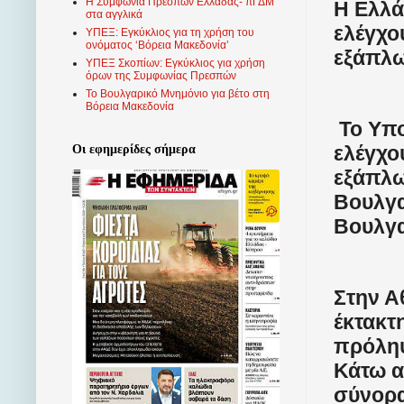
Η Συμφωνία Πρεσπών Ελλάδας- πΓΔΜ
Η Ελλά
στα αγγλικά
ελέγχο
ΥΠΕΞ: Εγκύκλιος για τη χρήση του
ονόματος ‘Βόρεια Μακεδονία’
εξάπλω
ΥΠΕΞ Σκοπίων: Εγκύκλιος για χρήση
όρων της Συμφωνίας Πρεσπών
Το Βουλγαρικό Μνημόνιο για βέτο στη
Βόρεια Μακεδονία
Το Υπο
ελέγχο
Οι εφημερίδες σήμερα
εξάπλω
Βουλγα
Βουλγ
Στην Α
έκτακτ
πρόληψ
Κάτω α
σύνορα