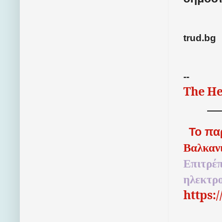
trud.bg
--
The
He
Το πα
Βαλκαν
Επιτρέπ
ηλεκτρ
https: