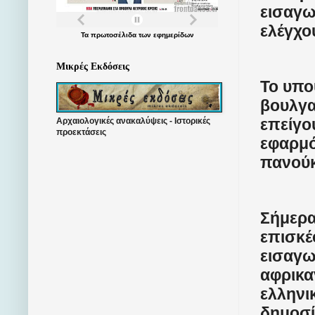
εισαγ
ελέγχο
Τα
πρωτοσέλιδα
των
εφημερίδων
Μικρές Εκδόσεις
Το υπο
βουλγα
επείγο
Αρχαιολογικές ανακαλύψεις - Ιστορικές
προεκτάσεις
εφαρμό
πανούκ
Σήμερα
επισκέ
εισαγω
αφρικα
ελληνι
δημοσί