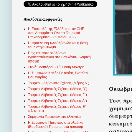
Αναλύσεις-Συμφωνίες
Η Επιστολή της Ελλάδας στον ΟΗΕ
που Απορρίπτει Όλα τα Τουρκικά
Επιχειρήματα - 25 Μαΐου 2022
Η προέλευση των Αλβανών και η θέση
τους στην Οθωμα...
Πώς και πότε οι Αλβανοί
εγκαταστάθηκαν στα Βαλκάνια- Σλαβική
άποψη
Στενά Βοσπόρου- Σύμβαση Μοντρέ
Η Συμφωνία Καλής Γειτονίας Σκοπίων –
Βουλγαρίας
Τουρκο – Αλβανικές Σχέσεις (Mέρος Α΄)
Οκτώβριο
Τουρκο-Αλβανικές Σχέσεις (Μέρος Β΄)
Τουρκο-Αλβανικές Σχέσεις (Μέρος Γ΄)
Τους πρ
Τουρκο-Αλβανικές Σχέσεις (Μέρος Δ΄)
χρησιμο
Τουρκο-Αλβανικές Σχέσεις (Μέρος Ε΄-
τελευταίο)
διαμαρτ
Συμφωνία Πρεσπών στα ελληνικά
κακομετ
Η Συμφωνία Πρεσπών στα σλαβικά
(Βαρδαρικά)-Преспански договор
αστυνομ