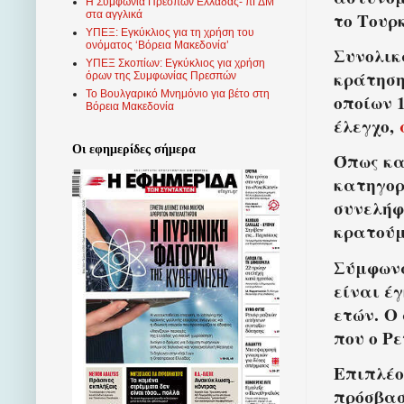
Η Συμφωνία Πρεσπών Ελλάδας- πΓΔΜ
το Τουρ
στα αγγλικά
ΥΠΕΞ: Εγκύκλιος για τη χρήση του
ονόματος ‘Βόρεια Μακεδονία’
Συνολικ
ΥΠΕΞ Σκοπίων: Εγκύκλιος για χρήση
κράτηση
όρων της Συμφωνίας Πρεσπών
Το Βουλγαρικό Μνημόνιο για βέτο στη
οποίων 
Βόρεια Μακεδονία
έλεγχο,
Οι εφημερίδες σήμερα
Όπως κα
κατηγορ
συνελήφ
κρατούμ
Σύμφωνα
είναι έ
ετών. Ο
που ο Ρ
Επιπλέο
πρόσβασ