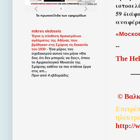
ιστοσελ
59 διάφο
Τα
πρωτοσέλιδα
των
εφημερίδων
αναφέρε
mikres ekdoseis
«
Моско
Έγινε η σύνθεση θραυσμάτων
αγάλματος της Αθήνας που
--
βρέθηκαν στη Σμύρνη τη δεκαετία
του 1930
-
Ένα μέρος του
σχεδιασμού αυτού του μήνα «Θα
The Hel
δεις ότι δεν μπορείς να δεις», όπου
το Αρχαιολογικό Μουσείο της
Σμύρνης εκθέτει τα πιο σπάνια έργα
στις απ...
Πριν από 4 εβδομάδες
©
Βαλκ
Επιτρέπ
ηλεκτρ
http://