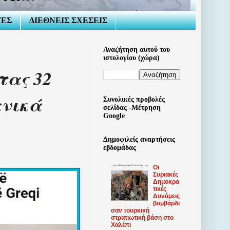
ΤΕΣ
ΔΙΕΘΝΕΙΣ ΣΧΕΣΕΙΣ
Αναζήτηση αυτού του
ιστολογίου (χώρα)
τας 32
ανικά
Συνολικές προβολές
σελίδας -Μέτρηση
Google
Δημοφιλείς αναρτήσεις
εβδομάδας
Οι
Συριακές
Δημοκρα
τικές
Δυνάμεις
βομβάρδι
σαν τουρκική
στρατιωτική βάση στο
Χαλέπι