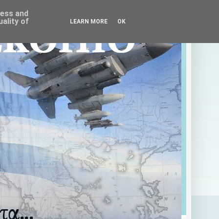
ress and
ality of
LEARN MORE
OK