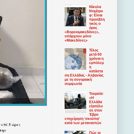
Νίκολα
Ντιμίτρο
φ: Είναι
προσβλη
τικός ο
όρος
«Βορειομακεδόνες»,
υπάρχουν μόνο
«Μακεδόνες»
Τέλος
μετά 60
χρόνια η
εμπόλεμ
η
κατάστα
ση Ελλάδας - Αλβανίας
με τη συνοριακή
συμφωνία
Τουρκία:
«Η
Ελλάδα
εξαπέλυ
σε στον
Έβρο
επιχείρηση ‘σκούπα’
κατά των μεταναστών
επί 5 ώρες
 την
Πώς οι