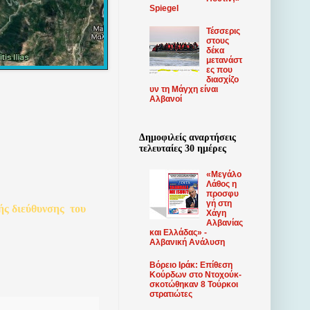
Spiegel
Τέσσερις
στους
δέκα
μετανάστ
ες που
διασχίζο
υν τη Μάγχη είναι
Αλβανοί
Δημοφιλείς αναρτήσεις
τελευταίες 30 ημέρες
«Μεγάλο
Λάθος η
προσφυ
γή στη
ής
διεύθυνσης
του
Χάγη
Αλβανίας
και Ελλάδας» -
Αλβανική Ανάλυση
Βόρειο Ιράκ: Επίθεση
Κούρδων στο Ντοχούκ-
σκοτώθηκαν 8 Τούρκοι
στρατιώτες