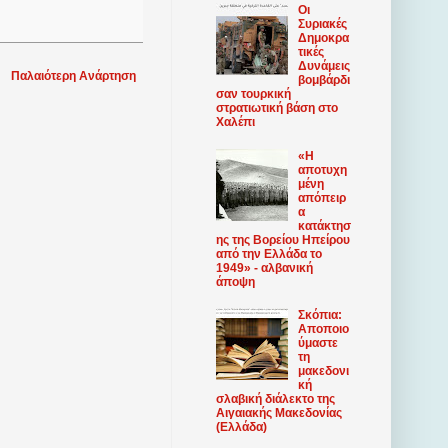
Οι
Συριακές
Δημοκρα
τικές
Δυνάμεις
Παλαιότερη Ανάρτηση
βομβάρδι
σαν τουρκική
στρατιωτική βάση στο
Χαλέπι
«Η
αποτυχη
μένη
απόπειρ
α
κατάκτησ
ης της Βορείου Ηπείρου
από την Ελλάδα το
1949» - αλβανική
άποψη
Σκόπια:
Αποποιο
ύμαστε
τη
μακεδονι
κή
σλαβική διάλεκτο της
Αιγαιακής Μακεδονίας
(Ελλάδα)