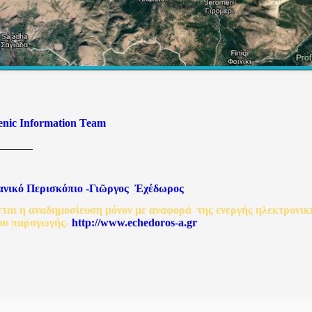
enic Information Team
ανικό
Περισκόπιο
-
Γιῶργος
Ἐχέδωρος
εται
η
αναδημοσίευση
μόνον
με
αναφορά
της
ενεργής
ηλεκτρονικ
ου
παραγωγής
-
http://www.echedoros-a.gr