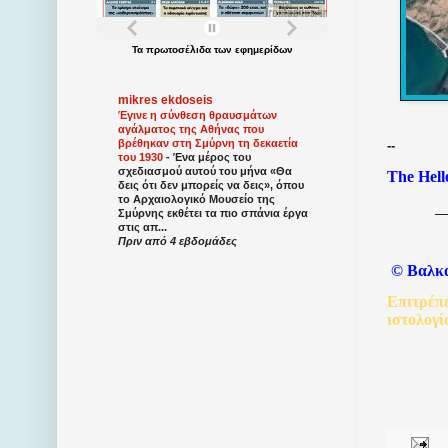
Τα
πρωτοσέλιδα
των
εφημερίδων
mikres ekdoseis
Έγινε η σύνθεση θραυσμάτων
αγάλματος της Αθήνας που
βρέθηκαν στη Σμύρνη τη δεκαετία
--
του 1930
-
Ένα μέρος του
σχεδιασμού αυτού του μήνα «Θα
The Hell
δεις ότι δεν μπορείς να δεις», όπου
το Αρχαιολογικό Μουσείο της
Σμύρνης εκθέτει τα πιο σπάνια έργα
στις απ...
Πριν από 4 εβδομάδες
©
Βαλκ
Επιτρέπ
ιστολογί