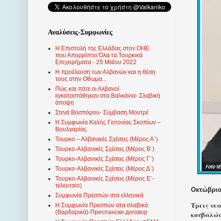
Αναλύσεις-Συμφωνίες
Η Επιστολή της Ελλάδας στον ΟΗΕ
που Απορρίπτει Όλα τα Τουρκικά
Επιχειρήματα - 25 Μαΐου 2022
Η προέλευση των Αλβανών και η θέση
τους στην Οθωμα...
Πώς και πότε οι Αλβανοί
εγκαταστάθηκαν στα Βαλκάνια- Σλαβική
άποψη
Στενά Βοσπόρου- Σύμβαση Μοντρέ
Η Συμφωνία Καλής Γειτονίας Σκοπίων –
Βουλγαρίας
Τουρκο – Αλβανικές Σχέσεις (Mέρος Α΄)
Τουρκο-Αλβανικές Σχέσεις (Μέρος Β΄)
Τουρκο-Αλβανικές Σχέσεις (Μέρος Γ΄)
Τουρκο-Αλβανικές Σχέσεις (Μέρος Δ΄)
Τουρκο-Αλβανικές Σχέσεις (Μέρος Ε΄-
τελευταίο)
Οκτώβριος
Συμφωνία Πρεσπών στα ελληνικά
Τρεις νε
Η Συμφωνία Πρεσπών στα σλαβικά
(Βαρδαρικά)-Преспански договор
κουβαλών