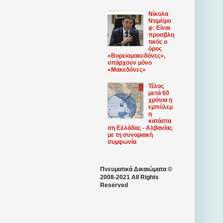
Νίκολα
Ντιμίτρο
φ: Είναι
προσβλη
τικός ο
όρος
«Βορειομακεδόνες»,
υπάρχουν μόνο
«Μακεδόνες»
Τέλος
μετά 60
χρόνια η
εμπόλεμ
η
κατάστα
ση Ελλάδας - Αλβανίας
με τη συνοριακή
συμφωνία
Πνευματικά Δικαιώματα ©
2008-2021 All Rights
Reserved