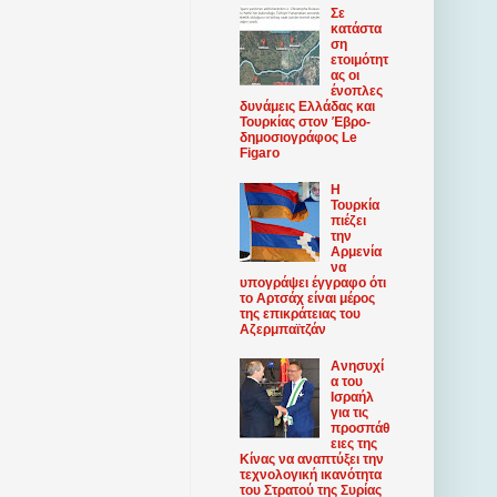
Σε
κατάστα
ση
ετοιμότητ
ας οι
ένοπλες
δυνάμεις Ελλάδας και
Τουρκίας στον Έβρο-
δημοσιογράφος Le
Figaro
Η
Τουρκία
πιέζει
την
Αρμενία
να
υπογράψει έγγραφο ότι
το Αρτσάχ είναι μέρος
της επικράτειας του
Αζερμπαϊτζάν
Ανησυχί
α του
Ισραήλ
για τις
προσπάθ
ειες της
Κίνας να αναπτύξει την
τεχνολογική ικανότητα
του Στρατού της Συρίας