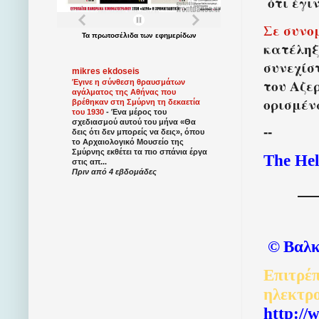
ότι έγι
Σε συνο
Τα
πρωτοσέλιδα
των
εφημερίδων
κατέληξ
συνεχίσ
mikres ekdoseis
του Αζε
Έγινε η σύνθεση θραυσμάτων
αγάλματος της Αθήνας που
ορισμέν
βρέθηκαν στη Σμύρνη τη δεκαετία
του 1930
-
Ένα μέρος του
σχεδιασμού αυτού του μήνα «Θα
--
δεις ότι δεν μπορείς να δεις», όπου
το Αρχαιολογικό Μουσείο της
Σμύρνης εκθέτει τα πιο σπάνια έργα
The Hel
στις απ...
Πριν από 4 εβδομάδες
©
Βαλκ
Επιτρέπ
ηλεκτρ
http://