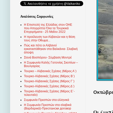
Αναλύσεις-Συμφωνίες
Η Επιστολή της Ελλάδας στον ΟΗΕ
που Απορρίπτει Όλα τα Τουρκικά
Επιχειρήματα - 25 Μαΐου 2022
Η προέλευση των Αλβανών και η θέση
τους στην Οθωμα...
Πώς και πότε οι Αλβανοί
εγκαταστάθηκαν στα Βαλκάνια- Σλαβική
άποψη
Στενά Βοσπόρου- Σύμβαση Μοντρέ
Η Συμφωνία Καλής Γειτονίας Σκοπίων –
Βουλγαρίας
Τουρκο – Αλβανικές Σχέσεις (Mέρος Α΄)
Τουρκο-Αλβανικές Σχέσεις (Μέρος Β΄)
Τουρκο-Αλβανικές Σχέσεις (Μέρος Γ΄)
Τουρκο-Αλβανικές Σχέσεις (Μέρος Δ΄)
Οκτώβριο
Τουρκο-Αλβανικές Σχέσεις (Μέρος Ε΄-
τελευταίο)
Συμφωνία Πρεσπών στα ελληνικά
Η Συμφωνία Πρεσπών στα σλαβικά
(Βαρδαρικά)-Преспански договор
Οι ένοπ