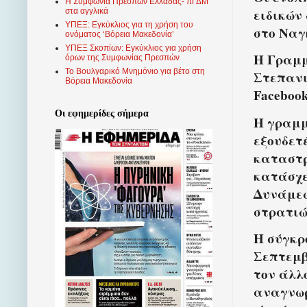
Η Συμφωνία Πρεσπών Ελλάδας- πΓΔΜ
ειδικών
στα αγγλικά
ΥΠΕΞ: Εγκύκλιος για τη χρήση του
στο Να
ονόματος ‘Βόρεια Μακεδονία’
ΥΠΕΞ Σκοπίων: Εγκύκλιος για χρήση
Η Γραμμ
όρων της Συμφωνίας Πρεσπών
Το Βουλγαρικό Μνημόνιο για βέτο στη
Στεπανι
Βόρεια Μακεδονία
Facebook
Οι εφημερίδες σήμερα
Η γραμμ
εξουδετ
καταστρ
κατάσχε
Δυνάμεω
στρατιώ
Η σύγκρ
Σεπτεμβ
τον άλλ
αναγνωρ