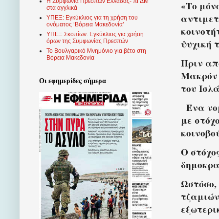
Η Συμφωνία Πρεσπών Ελλάδας- πΓΔΜ
«Το μόν
στα αγγλικά
αντιμετ
ΥΠΕΞ: Εγκύκλιος για τη χρήση του
ονόματος ‘Βόρεια Μακεδονία’
κοινοτή
ΥΠΕΞ Σκοπίων: Εγκύκλιος για χρήση
ψυχική τ
όρων της Συμφωνίας Πρεσπών
Το Βουλγαρικό Μνημόνιο για βέτο στη
Βόρεια Μακεδονία
Πριν απ
Μακρόν 
Οι εφημερίδες σήμερα
του Ισλ
Ένα νο
με στόχ
κοινοβο
Ο στόχο
δημοκρα
Ωστόσο,
τζαμιών
εξωτερικ