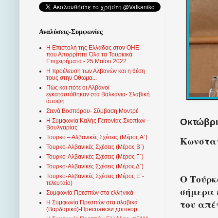
Αναλύσεις-Συμφωνίες
Η Επιστολή της Ελλάδας στον ΟΗΕ
που Απορρίπτει Όλα τα Τουρκικά
Επιχειρήματα - 25 Μαΐου 2022
Η προέλευση των Αλβανών και η θέση
τους στην Οθωμα...
Πώς και πότε οι Αλβανοί
εγκαταστάθηκαν στα Βαλκάνια- Σλαβική
άποψη
Στενά Βοσπόρου- Σύμβαση Μοντρέ
Οκτώβριο
Η Συμφωνία Καλής Γειτονίας Σκοπίων –
Βουλγαρίας
Τουρκο – Αλβανικές Σχέσεις (Mέρος Α΄)
Κωνσταν
Τουρκο-Αλβανικές Σχέσεις (Μέρος Β΄)
Τουρκο-Αλβανικές Σχέσεις (Μέρος Γ΄)
Τουρκο-Αλβανικές Σχέσεις (Μέρος Δ΄)
Ο Τούρκ
Τουρκο-Αλβανικές Σχέσεις (Μέρος Ε΄-
τελευταίο)
σήμερα 
Συμφωνία Πρεσπών στα ελληνικά
του απέ
Η Συμφωνία Πρεσπών στα σλαβικά
(Βαρδαρικά)-Преспански договор