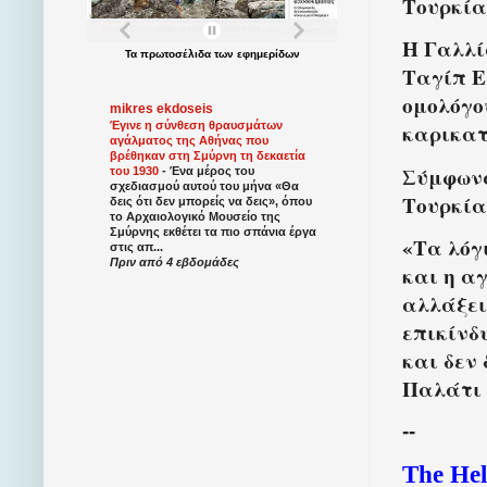
Τουρκία
Η Γαλλί
Τα
πρωτοσέλιδα
των
εφημερίδων
Ταγίπ Ε
ομολόγο
mikres ekdoseis
Έγινε η σύνθεση θραυσμάτων
καρικατ
αγάλματος της Αθήνας που
βρέθηκαν στη Σμύρνη τη δεκαετία
Σύμφωνα
του 1930
-
Ένα μέρος του
σχεδιασμού αυτού του μήνα «Θα
Τουρκία
δεις ότι δεν μπορείς να δεις», όπου
το Αρχαιολογικό Μουσείο της
Σμύρνης εκθέτει τα πιο σπάνια έργα
«
Τα λόγ
στις απ...
Πριν από 4 εβδομάδες
και η α
αλλάξει
επικίνδ
και δεν
Παλάτι 
--
The Hel