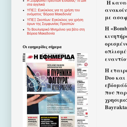
Η καναδ
Η Συμφωνία Πρεσπών Ελλάδας- πΓΔΜ
στα αγγλικά
ανακοίν
ΥΠΕΞ: Εγκύκλιος για τη χρήση του
ονόματος ‘Βόρεια Μακεδονία’
με ασαφ
ΥΠΕΞ Σκοπίων: Εγκύκλιος για χρήση
όρων της Συμφωνίας Πρεσπών
Η «Bomb
Το Βουλγαρικό Μνημόνιο για βέτο στη
Βόρεια Μακεδονία
κινητήρ
ορισμέν
Οι εφημερίδες σήμερα
οπλισμέ
εναντίο
Η εταιρε
Doo και
εβδομάδ
που παρ
χρησιμο
Bayrakta