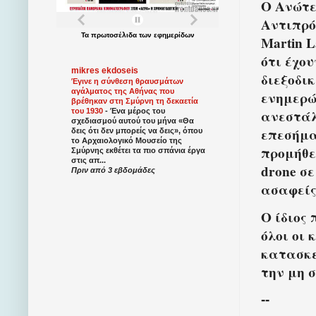
Ο Ανώτε
Αντιπρό
Τα
πρωτοσέλιδα
των
εφημερίδων
Martin L
ότι έχου
mikres ekdoseis
διεξοδικ
Έγινε η σύνθεση θραυσμάτων
αγάλματος της Αθήνας που
ενημερώ
βρέθηκαν στη Σμύρνη τη δεκαετία
ανεστάλ
του 1930
-
Ένα μέρος του
σχεδιασμού αυτού του μήνα «Θα
επεσήμα
δεις ότι δεν μπορείς να δεις», όπου
το Αρχαιολογικό Μουσείο της
προμήθε
Σμύρνης εκθέτει τα πιο σπάνια έργα
στις απ...
drone σε
Πριν από 3 εβδομάδες
ασαφείς
Ο ίδιος 
όλοι οι 
κατασκε
την μη 
--