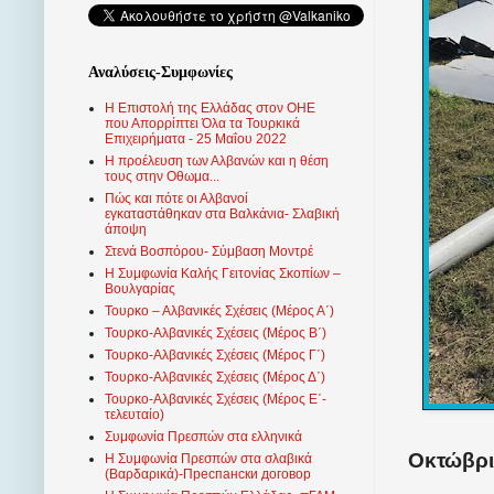
Αναλύσεις-Συμφωνίες
Η Επιστολή της Ελλάδας στον ΟΗΕ
που Απορρίπτει Όλα τα Τουρκικά
Επιχειρήματα - 25 Μαΐου 2022
Η προέλευση των Αλβανών και η θέση
τους στην Οθωμα...
Πώς και πότε οι Αλβανοί
εγκαταστάθηκαν στα Βαλκάνια- Σλαβική
άποψη
Στενά Βοσπόρου- Σύμβαση Μοντρέ
Η Συμφωνία Καλής Γειτονίας Σκοπίων –
Βουλγαρίας
Τουρκο – Αλβανικές Σχέσεις (Mέρος Α΄)
Τουρκο-Αλβανικές Σχέσεις (Μέρος Β΄)
Τουρκο-Αλβανικές Σχέσεις (Μέρος Γ΄)
Τουρκο-Αλβανικές Σχέσεις (Μέρος Δ΄)
Τουρκο-Αλβανικές Σχέσεις (Μέρος Ε΄-
τελευταίο)
Συμφωνία Πρεσπών στα ελληνικά
Οκτώβριο
Η Συμφωνία Πρεσπών στα σλαβικά
(Βαρδαρικά)-Преспански договор