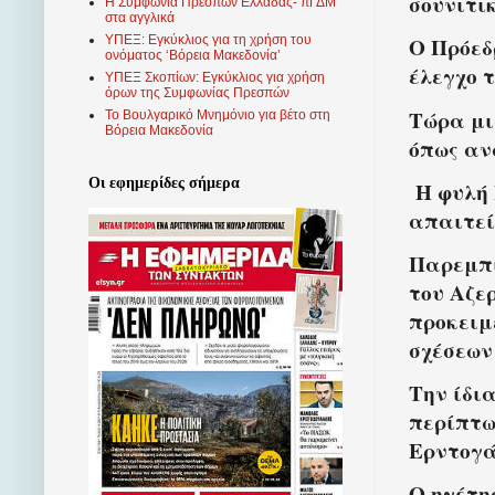
σουνιτι
Η Συμφωνία Πρεσπών Ελλάδας- πΓΔΜ
στα αγγλικά
ΥΠΕΞ: Εγκύκλιος για τη χρήση του
Ο Πρόεδ
ονόματος ‘Βόρεια Μακεδονία’
έλεγχο 
ΥΠΕΞ Σκοπίων: Εγκύκλιος για χρήση
όρων της Συμφωνίας Πρεσπών
Τώρα μι
Το Βουλγαρικό Μνημόνιο για βέτο στη
Βόρεια Μακεδονία
όπως αν
Οι εφημερίδες σήμερα
Η φυλή 
απαιτεί
Παρεμπι
του Αζε
προκειμ
σχέσεων
Την ίδι
περίπτω
Ερντογ
Ο ηγέτη