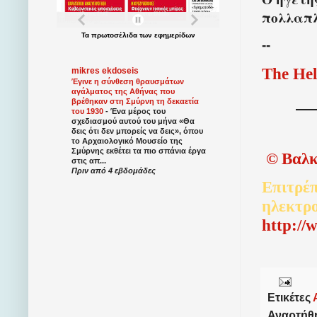
πολλαπλ
Τα
πρωτοσέλιδα
των
εφημερίδων
--
The Hel
mikres ekdoseis
Έγινε η σύνθεση θραυσμάτων
αγάλματος της Αθήνας που
βρέθηκαν στη Σμύρνη τη δεκαετία
του 1930
-
Ένα μέρος του
σχεδιασμού αυτού του μήνα «Θα
δεις ότι δεν μπορείς να δεις», όπου
το Αρχαιολογικό Μουσείο της
Σμύρνης εκθέτει τα πιο σπάνια έργα
©
Βαλκ
στις απ...
Πριν από 4 εβδομάδες
Επιτρέπ
ηλεκτρ
http://
Ετικέτες
Αναρτήθ