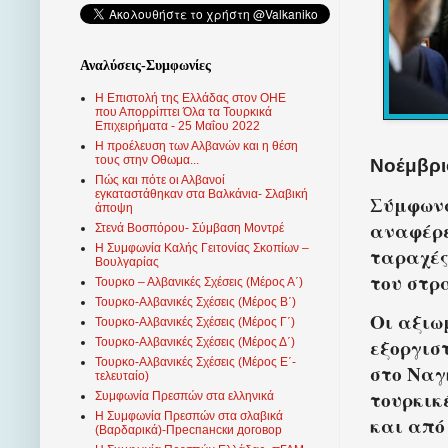
Αναλύσεις-Συμφωνίες
Η Επιστολή της Ελλάδας στον ΟΗΕ
που Απορρίπτει Όλα τα Τουρκικά
Επιχειρήματα - 25 Μαΐου 2022
Η προέλευση των Αλβανών και η θέση
τους στην Οθωμα...
Νοέμβριο
Πώς και πότε οι Αλβανοί
εγκαταστάθηκαν στα Βαλκάνια- Σλαβική
Σύμφωνα
άποψη
αναφέρε
Στενά Βοσπόρου- Σύμβαση Μοντρέ
Η Συμφωνία Καλής Γειτονίας Σκοπίων –
ταραχές
Βουλγαρίας
του στρ
Τουρκο – Αλβανικές Σχέσεις (Mέρος Α΄)
Τουρκο-Αλβανικές Σχέσεις (Μέρος Β΄)
Οι αξιω
Τουρκο-Αλβανικές Σχέσεις (Μέρος Γ΄)
εξοργιστ
Τουρκο-Αλβανικές Σχέσεις (Μέρος Δ΄)
Τουρκο-Αλβανικές Σχέσεις (Μέρος Ε΄-
στο Να
τελευταίο)
τουρκικ
Συμφωνία Πρεσπών στα ελληνικά
Η Συμφωνία Πρεσπών στα σλαβικά
και από
(Βαρδαρικά)-Преспански договор