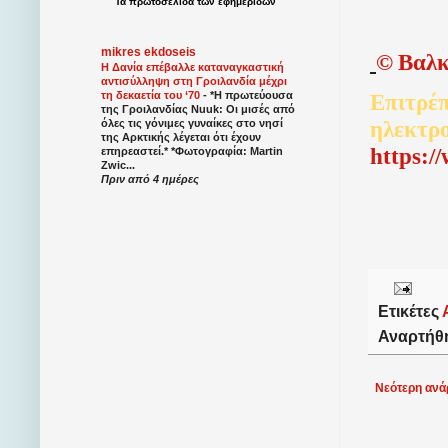
Τα
πρωτοσέλιδα
των
εφημερίδων
mikres ekdoseis
©
Βαλκ
Η Δανία επέβαλλε καταναγκαστική
αντισύλληψη στη Γροιλανδία μέχρι
τη δεκαετία του ‘70
-
*Η πρωτεύουσα
Επιτρέπ
της Γροιλανδίας Nuuk: Οι μισές από
ηλεκτρ
όλες τις γόνιμες γυναίκες στο νησί
της Αρκτικής λέγεται ότι έχουν
http
s
:/
επηρεαστεί.* *Φωτογραφία: Martin
Zwic...
Πριν από 4 ημέρες
Ετικέτες
Αναρτήθ
Νεότερη ανά