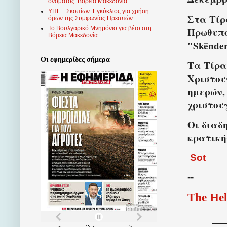
ονόματος ‘Βόρεια Μακεδονία’
ΥΠΕΞ Σκοπίων: Εγκύκλιος για χρήση
Στα Τίρ
όρων της Συμφωνίας Πρεσπών
Το Βουλγαρικό Μνημόνιο για βέτο στη
Πρωθυπο
Βόρεια Μακεδονία
"Skënde
Οι εφημερίδες σήμερα
Τα Τίρα
Χριστου
ημερών,
χριστου
Οι διαδ
κρατική
Sot
--
The Hel