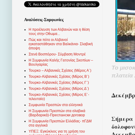
Αναλύσεις-Συμφωνίες
Η προέλευση των Αλβανών και η θέση
τους στην Οθωμα...
Πώς και πότε οι Αλβανοί
εγκαταστάθηκαν στα Βαλκάνια- Σλαβική
άποψη
Στενά Βοσπόρου- Σύμβαση Μοντρέ
Η Συμφωνία Καλής Γειτονίας Σκοπίων –
Βουλγαρίας
Το μισο
Τουρκο – Αλβανικές Σχέσεις (Mέρος Α΄)
πλατεία
Τουρκο-Αλβανικές Σχέσεις (Μέρος Β΄)
Τουρκο-Αλβανικές Σχέσεις (Μέρος Γ΄)
Τουρκο-Αλβανικές Σχέσεις (Μέρος Δ΄)
Δεκέμβρι
Τουρκο-Αλβανικές Σχέσεις (Μέρος Ε΄-
τελευταίο)
Συμφωνία Πρεσπών στα ελληνικά
Η Συμφωνία Πρεσπών στα σλαβικά
(Βαρδαρικά)-Преспански договор
Σήμερα 
Η Συμφωνία Πρεσπών Ελλάδας- πΓΔΜ
δολοφον
στα αγγλικά
ΥΠΕΞ: Εγκύκλιος για τη χρήση του
Δεκεμβρ