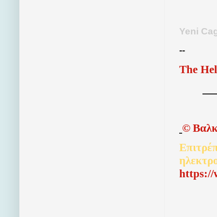
Yeni Cag
--
The Hel
©
Βαλκ
Επιτρέπ
ηλεκτρ
http
s
:/