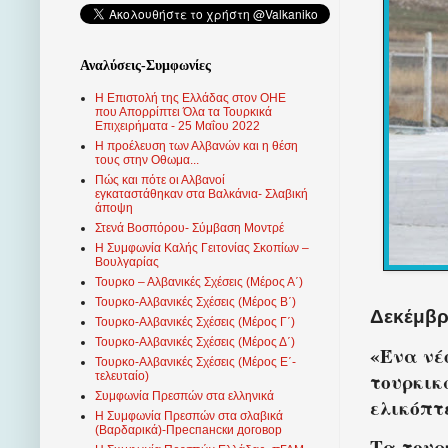
Αναλύσεις-Συμφωνίες
Η Επιστολή της Ελλάδας στον ΟΗΕ
που Απορρίπτει Όλα τα Τουρκικά
Επιχειρήματα - 25 Μαΐου 2022
Η προέλευση των Αλβανών και η θέση
τους στην Οθωμα...
Πώς και πότε οι Αλβανοί
εγκαταστάθηκαν στα Βαλκάνια- Σλαβική
άποψη
Στενά Βοσπόρου- Σύμβαση Μοντρέ
Η Συμφωνία Καλής Γειτονίας Σκοπίων –
Βουλγαρίας
Τουρκο – Αλβανικές Σχέσεις (Mέρος Α΄)
Τουρκο-Αλβανικές Σχέσεις (Μέρος Β΄)
Δεκέμβρι
Τουρκο-Αλβανικές Σχέσεις (Μέρος Γ΄)
Τουρκο-Αλβανικές Σχέσεις (Μέρος Δ΄)
«Ένα νέ
Τουρκο-Αλβανικές Σχέσεις (Μέρος Ε΄-
τουρκικ
τελευταίο)
Συμφωνία Πρεσπών στα ελληνικά
ελικόπτ
Η Συμφωνία Πρεσπών στα σλαβικά
(Βαρδαρικά)-Преспански договор
Τα τουρ