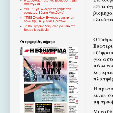
Η Συμφωνία Πρεσπών Ελλάδας- πΓΔΜ
στα αγγλικά
επίτευγ
ΥΠΕΞ: Εγκύκλιος για τη χρήση του
βιομηχα
ονόματος ‘Βόρεια Μακεδονία’
ελικόπτ
ΥΠΕΞ Σκοπίων: Εγκύκλιος για χρήση
όρων της Συμφωνίας Πρεσπών
Το Βουλγαρικό Μνημόνιο για βέτο στη
Βόρεια Μακεδονία
Ο Τούρκ
Οι εφημερίδες σήμερα
Εσωτερι
εξέφρασ
για αυτ
μέσω το
λογαρια
πλατφόρ
Η πρωτα
είναι ν
μη προσ
Μεταξύ 