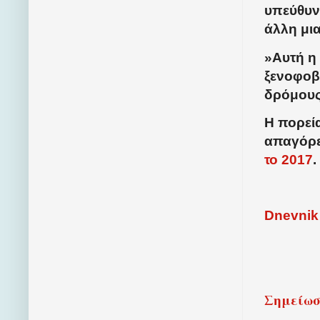
υπεύθυνο
άλλη μι
»Αυτή η
ξενοφοβί
δρόμους
Η πορεί
απαγόρε
το 2017
.
Dnevnik
Σημείω