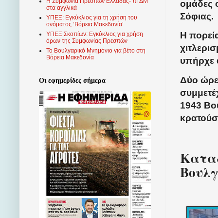
Η Συμφωνία Πρεσπών Ελλάδας- πΓΔΜ
ομάδες 
στα αγγλικά
Σόφιας.
ΥΠΕΞ: Εγκύκλιος για τη χρήση του
ονόματος ‘Βόρεια Μακεδονία’
Η πορεί
ΥΠΕΞ Σκοπίων: Εγκύκλιος για χρήση
όρων της Συμφωνίας Πρεσπών
χιτλερισ
Το Βουλγαρικό Μνημόνιο για βέτο στη
Βόρεια Μακεδονία
υπήρχε 
Δύο ώρε
Οι εφημερίδες σήμερα
συμμετέ
1943 Βο
κρατούσ
Καταδ
Βουλγ