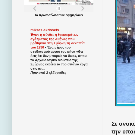
Τα
πρωτοσέλιδα
των
εφημερίδων
mikres ekdoseis
Έγινε η σύνθεση θραυσμάτων
αγάλματος της Αθήνας που
βρέθηκαν στη Σμύρνη τη δεκαετία
του 1930
-
Ένα μέρος του
σχεδιασμού αυτού του μήνα «Θα
δεις ότι δεν μπορείς να δεις», όπου
το Αρχαιολογικό Μουσείο της
Σμύρνης εκθέτει τα πιο σπάνια έργα
στις απ...
Πριν από 3 εβδομάδες
Σε ανακ
την υπο