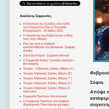
Αναλύσεις-Συμφωνίες
Η Επιστολή της Ελλάδας στον ΟΗΕ
που Απορρίπτει Όλα τα Τουρκικά
Επιχειρήματα - 25 Μαΐου 2022
Η προέλευση των Αλβανών και η θέση
τους στην Οθωμα...
Πώς και πότε οι Αλβανοί
εγκαταστάθηκαν στα Βαλκάνια- Σλαβική
άποψη
Στενά Βοσπόρου- Σύμβαση Μοντρέ
Η Συμφωνία Καλής Γειτονίας Σκοπίων –
Βουλγαρίας
Τουρκο – Αλβανικές Σχέσεις (Mέρος Α΄)
Φεβρουάρ
Τουρκο-Αλβανικές Σχέσεις (Μέρος Β΄)
Τουρκο-Αλβανικές Σχέσεις (Μέρος Γ΄)
Σόφια.
Τουρκο-Αλβανικές Σχέσεις (Μέρος Δ΄)
Τουρκο-Αλβανικές Σχέσεις (Μέρος Ε΄-
Απόψε ο
τελευταίο)
Συμφωνία Πρεσπών στα ελληνικά
κατάφερ
Η Συμφωνία Πρεσπών στα σλαβικά
συγκεντ
(Βαρδαρικά)-Преспански договор