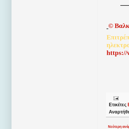
©
Βαλκ
Επιτρέπ
ηλεκτρ
http
s
:/
Ετικέτες
Αναρτήθ
Νεότερη ανά