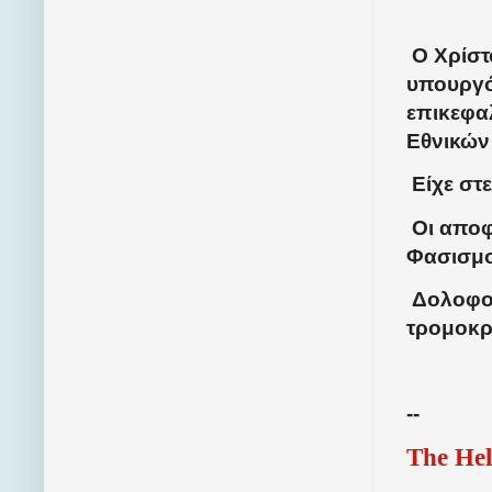
Ο Χρίστ
υπουργό
επικεφα
Εθνικών
Είχε στε
Οι αποφ
Φασισμ
Δολοφον
τρομοκρ
--
The Hel