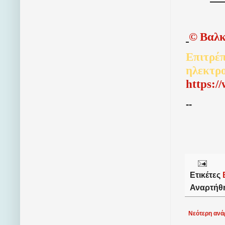
©
Βαλκ
Επιτρέπ
ηλεκτρ
http
s
:/
--
Ετικέτες
Αναρτήθ
Νεότερη ανά