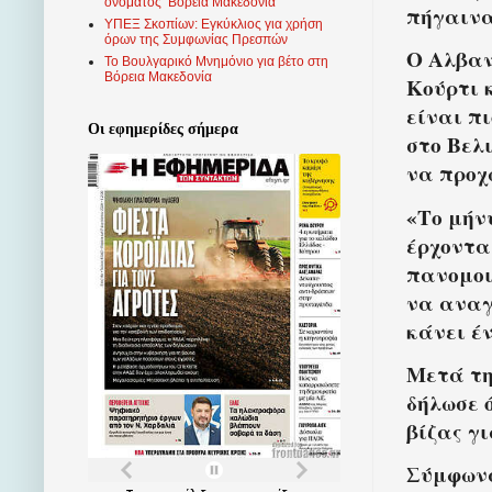
ονόματος ‘Βόρεια Μακεδονία’
πήγαινα
ΥΠΕΞ Σκοπίων: Εγκύκλιος για χρήση
όρων της Συμφωνίας Πρεσπών
Ο Αλβαν
Το Βουλγαρικό Μνημόνιο για βέτο στη
Βόρεια Μακεδονία
Κούρτι 
είναι π
Οι εφημερίδες σήμερα
στο Βελ
να προχ
«Το μήν
έρχοντα
πανομοι
να αναγ
κάνει έ
Μετά τη
δήλωσε 
βίζας γ
Σύμφωνα