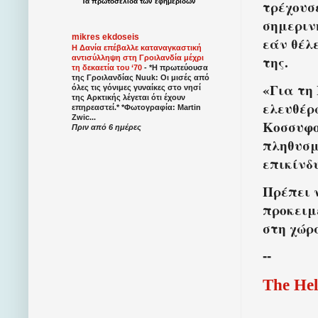
τρέχουσε
Τα
πρωτοσέλιδα
των
εφημερίδων
σημεριν
mikres ekdoseis
εάν θέλ
Η Δανία επέβαλλε καταναγκαστική
της.
αντισύλληψη στη Γροιλανδία μέχρι
τη δεκαετία του ‘70
-
*Η πρωτεύουσα
της Γροιλανδίας Nuuk: Οι μισές από
«Για τη
όλες τις γόνιμες γυναίκες στο νησί
της Αρκτικής λέγεται ότι έχουν
ελευθέρ
επηρεαστεί.* *Φωτογραφία: Martin
Zwic...
Κοσσυφο
Πριν από 6 ημέρες
πληθυσμ
επικίνδ
Πρέπει 
προκειμ
στη χώρ
--
The Hel