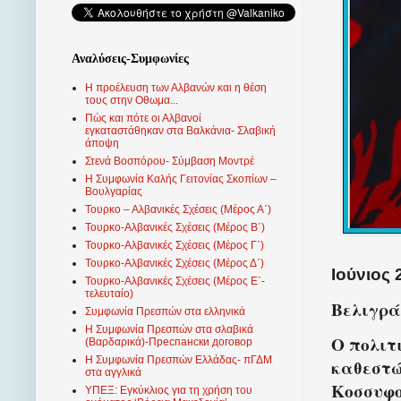
Αναλύσεις-Συμφωνίες
Η προέλευση των Αλβανών και η θέση
τους στην Οθωμα...
Πώς και πότε οι Αλβανοί
εγκαταστάθηκαν στα Βαλκάνια- Σλαβική
άποψη
Στενά Βοσπόρου- Σύμβαση Μοντρέ
Η Συμφωνία Καλής Γειτονίας Σκοπίων –
Βουλγαρίας
Τουρκο – Αλβανικές Σχέσεις (Mέρος Α΄)
Τουρκο-Αλβανικές Σχέσεις (Μέρος Β΄)
Τουρκο-Αλβανικές Σχέσεις (Μέρος Γ΄)
Τουρκο-Αλβανικές Σχέσεις (Μέρος Δ΄)
Ιούνιος 
Τουρκο-Αλβανικές Σχέσεις (Μέρος Ε΄-
τελευταίο)
Βελιγρά
Συμφωνία Πρεσπών στα ελληνικά
Η Συμφωνία Πρεσπών στα σλαβικά
Ο πολιτ
(Βαρδαρικά)-Преспански договор
Η Συμφωνία Πρεσπών Ελλάδας- πΓΔΜ
καθεστώ
στα αγγλικά
Κοσσυφο
ΥΠΕΞ: Εγκύκλιος για τη χρήση του