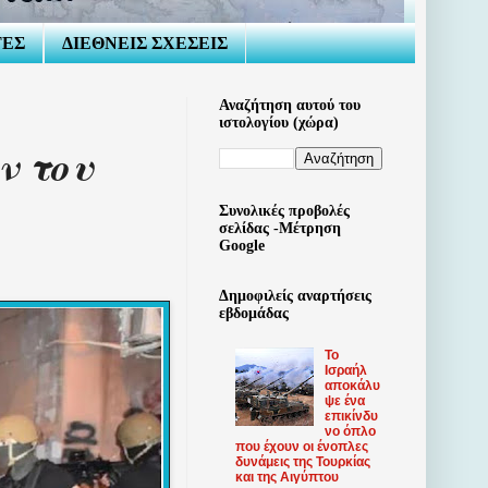
ΤΕΣ
ΔΙΕΘΝΕΙΣ ΣΧΕΣΕΙΣ
Αναζήτηση αυτού του
ιστολογίου (χώρα)
ν του
Συνολικές προβολές
σελίδας -Μέτρηση
Google
Δημοφιλείς αναρτήσεις
εβδομάδας
Το
Ισραήλ
αποκάλυ
ψε ένα
επικίνδυ
νο όπλο
που έχουν οι ένοπλες
δυνάμεις της Τουρκίας
και της Αιγύπτου