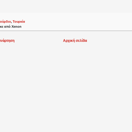
ούρδοι
,
Τουρκία
κε από
Xenon
ανάρτηση
Αρχική σελίδα