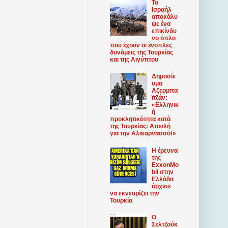
Το
Ισραήλ
αποκάλυ
ψε ένα
επικίνδυ
νο όπλο
που έχουν οι ένοπλες
δυνάμεις της Τουρκίας
και της Αιγύπτου
Δημοσίε
υμα
Αζερμπα
ϊτζάν:
«Ελληνικ
ή
προκλητικότητα κατά
της Τουρκίας: Απειλή
για την Αλικαρνασσό!»
Η έρευνα
της
ExxonMo
bil στην
Ελλάδα
άρχισε
να εκνευρίζει την
Τουρκία
Ο
Σελτζούκ