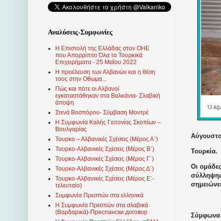
Αναλύσεις-Συμφωνίες
Η Επιστολή της Ελλάδας στον ΟΗΕ
που Απορρίπτει Όλα τα Τουρκικά
Επιχειρήματα - 25 Μαΐου 2022
Η προέλευση των Αλβανών και η θέση
τους στην Οθωμα...
Πώς και πότε οι Αλβανοί
εγκαταστάθηκαν στα Βαλκάνια- Σλαβική
άποψη
Στενά Βοσπόρου- Σύμβαση Μοντρέ
Η Συμφωνία Καλής Γειτονίας Σκοπίων –
Βουλγαρίας
Αύγουστος
Τουρκο – Αλβανικές Σχέσεις (Mέρος Α΄)
Τουρκο-Αλβανικές Σχέσεις (Μέρος Β΄)
Τουρκία.
Τουρκο-Αλβανικές Σχέσεις (Μέρος Γ΄)
Οι ομάδε
Τουρκο-Αλβανικές Σχέσεις (Μέρος Δ΄)
σύλληψης
Τουρκο-Αλβανικές Σχέσεις (Μέρος Ε΄-
σημειώνε
τελευταίο)
Συμφωνία Πρεσπών στα ελληνικά
Η Συμφωνία Πρεσπών στα σλαβικά
(Βαρδαρικά)-Преспански договор
Σύμφωνα 