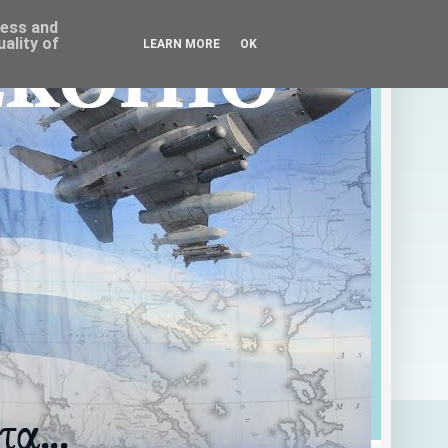
ress and
ality of
LEARN MORE
OK