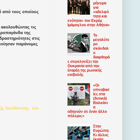
μήνυμα
για
οί από τους οποίους
«αδελφό
τητα και
ενότητα» του Εκρέμ
Ιμάμογλου στην Αθήνα»
 ακολουθώντας τις
προπαγάνδα της
Το
δραστηριότητες στις
μεγαλύτε
οποίησαν παράνομες
ρο
σκάνδαλ
ο
διαφθορά
ς συγκλονίζει την
Ουκρανία από την
έναρξη της ρωσικής
εισβολής
«Οι
υπνοβασ
ίες στα
(δυτικά)
Βαλκάνι
α
ής
διεύθυνσης
του
οδηγούν σε έναν άλλο
πόλεμο;»
Στην
Ευρώπη:
Κι άλλος
έκαψε