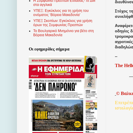
Η Συμφωνία Πρεσπών Ελλάδας- πΓΔΜ
διευθύνσε
στα αγγλικά
ΥΠΕΞ: Εγκύκλιος για τη χρήση του
Στόχος τ
ονόματος ‘Βόρεια Μακεδονία’
συνελήφθ
ΥΠΕΞ Σκοπίων: Εγκύκλιος για χρήση
όρων της Συμφωνίας Πρεσπών
Αναφέρετ
οδηγίες 
Το Βουλγαρικό Μνημόνιο για βέτο στη
Βόρεια Μακεδονία
τρομοκρα
αγροτικέ
διαδηλώσ
Οι εφημερίδες σήμερα
--
The Hell
©
Βαλκ
Επιτρέπ
ιστολογί