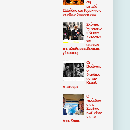
ση
μεταξύ
Ελλάδας και Τουρκίας»,
σερβικό δημοσίευμα
Σκόπια:
Ψηφιοπο
ιήθηκαν
χειρόγρα
φα
αιώνων
της σλαβομακεδονικής
γλώσσας
Οι
Βούλγαρ
οι
διεκδικο
ύν τον
Κεμάλ
Ατατούρκ!
Ο
πρόεδρο
ς της
Σερβίας
καθ’ οδόν
για το
Άγιο Όρος