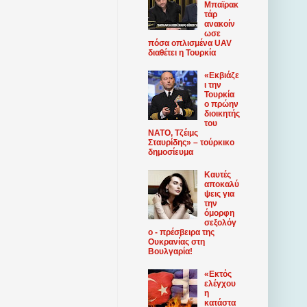
Μπαϊρακ
τάρ
ανακοίν
ωσε
πόσα οπλισμένα UAV
διαθέτει η Τουρκία
«Εκβιάζε
ι την
Τουρκία
ο πρώην
διοικητής
του
ΝΑΤΟ, Τζέιμς
Σταυρίδης» – τούρκικο
δημοσίευμα
Καυτές
αποκαλύ
ψεις για
την
όμορφη
σεξολόγ
ο - πρέσβειρα της
Ουκρανίας στη
Βουλγαρία!
«Εκτός
ελέγχου
η
κατάστα