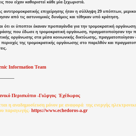
ις που είχαν καθοριστεί κάθε μία ξεχωριστά.
ης αντιτρομοκρατικής επιχείρησης ήταν η σύλληψη 29 υπόπτων, μερικ
ησαν από τις αστυνομικές δυνάμεις και τέθηκαν υπό κράτηση.
αι ότι οι ύποπτοι έκαναν προπαγάνδα για την τρομοκρατική οργάνωση
δράσης που έδωσε η τρομοκρατική οργάνωση, πραγματοποίησαν την 
τικής οργάνωσης στα μέσα κοινωνικής δικτύωσης, πραγματοποίησαν 
ς περιοχές της τρομοκρατικής οργάνωσης στο παρελθόν και πραγματ
εις.
enic Information Team
ανικό
Περισκόπιο
-
Γιῶργος
Ἐχέδωρος
εται
η
αναδημοσίευση
μόνον
με
αναφορά
της
ενεργής
ηλεκτρονικ
ου
παραγωγής
-
http
s
://www.echedoros-a.gr