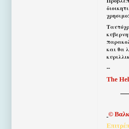
Προβλέπ
διοικητ
χρησιμο
Ταυτόχρ
κυβερνη
παρακολ
και θα 
κυριλλι
--
The Hel
©
Βαλκ
Επιτρέπ