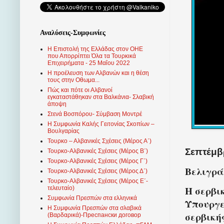
Αναλύσεις-Συμφωνίες
Η Επιστολή της Ελλάδας στον ΟΗΕ
που Απορρίπτει Όλα τα Τουρκικά
Επιχειρήματα - 25 Μαΐου 2022
Η προέλευση των Αλβανών και η θέση
τους στην Οθωμα...
Πώς και πότε οι Αλβανοί
εγκαταστάθηκαν στα Βαλκάνια- Σλαβική
άποψη
Στενά Βοσπόρου- Σύμβαση Μοντρέ
Η Συμφωνία Καλής Γειτονίας Σκοπίων –
Βουλγαρίας
Τουρκο – Αλβανικές Σχέσεις (Mέρος Α΄)
Σεπτέμβρ
Τουρκο-Αλβανικές Σχέσεις (Μέρος Β΄)
Τουρκο-Αλβανικές Σχέσεις (Μέρος Γ΄)
Βελιγρά
Τουρκο-Αλβανικές Σχέσεις (Μέρος Δ΄)
Τουρκο-Αλβανικές Σχέσεις (Μέρος Ε΄-
Η σερβι
τελευταίο)
Συμφωνία Πρεσπών στα ελληνικά
Υπουργε
Η Συμφωνία Πρεσπών στα σλαβικά
σερβική
(Βαρδαρικά)-Преспански договор