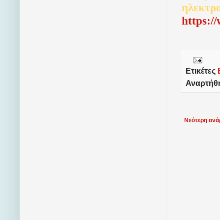
ηλεκτρ
http
s
:/
Ετικέτες
Αναρτήθ
Νεότερη ανά