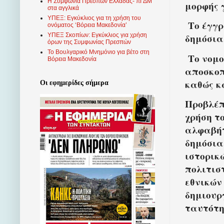
Η Συμφωνία Πρεσπών Ελλάδας- πΓΔΜ
μορφής 
στα αγγλικά
ΥΠΕΞ: Εγκύκλιος για τη χρήση του
Το έγγρ
ονόματος ‘Βόρεια Μακεδονία’
ΥΠΕΞ Σκοπίων: Εγκύκλιος για χρήση
δημόσια 
όρων της Συμφωνίας Πρεσπών
Το Βουλγαρικό Μνημόνιο για βέτο στη
Το νομο
Βόρεια Μακεδονία
αποσκοπ
καθώς κ
Οι εφημερίδες σήμερα
Προβλέπ
χρήση τ
αλφαβήτ
δημόσια
ιστορικ
πολιτισ
εθνικών
δημιουρ
ταυτότη