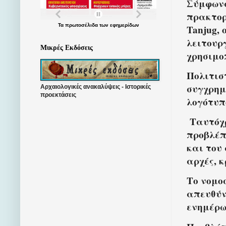
Σύμφωνα
πρακτορ
Τα
πρωτοσέλιδα
των
εφημερίδων
Tanjug, 
λειτουρ
Μικρές Εκδόσεις
χρησιμο
Πολιτισ
συγχρημ
Αρχαιολογικές ανακαλύψεις - Ιστορικές
προεκτάσεις
λογότυπ
Ταυτόχρ
προβλέπ
και του
αρχές, κ
Το νομο
απευθύν
ενημέρω