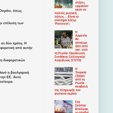
στήλες
εμφανίστ
ηκαν σε
Οσμάνι, όπως
πολλές ρωσικές
πόλεις… Είναι το
σύστημα λέιζερ
ην επίλυση των
‘Peresvet’;
Η
Αρμενία
θα
αποχωρ
 σε δύο κράτη. Η
ήσει από
ιαφορετική από αυτήν
την -υπό
τη Ρωσία- Οργάνωση
Συνθήκης Συλλογικής
ση διαφορετικών
Ασφάλειας (CSTO)
Η
Τουρκία
ιθανό η βουλγαρική
ζήτησε
 την ΕΕ. Αυτό
από τη
μοσίευμα.
Ρωσία
αναβολή
της πληρωμής του
φυσικού αερίου
Στα
Σκόπια:
Βούλγαρ
οι οπαδοί