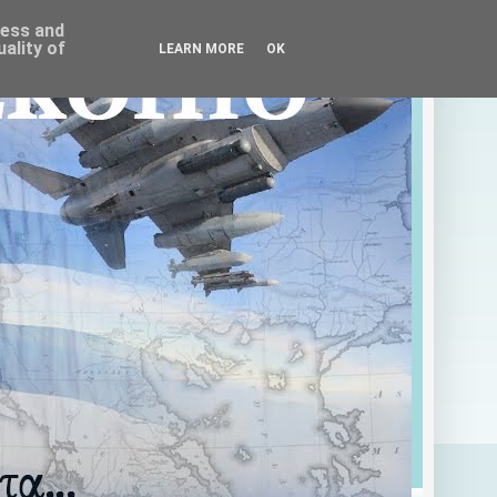
ress and
ality of
LEARN MORE
OK