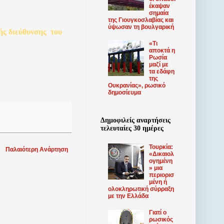
έκαψαν
σημαία
της Γιουγκοσλαβίας και
ύψωσαν τη βουλγαρική
ής
διεύθυνσης
του
«Τι
αποκτά η
Ρωσία
μαζί με
τα εδάφη
της
Ουκρανίας», ρωσικό
δημοσίευμα
Δημοφιλείς αναρτήσεις
τελευταίες 30 ημέρες
Τουρκία:
Παλαιότερη Ανάρτηση
«Δικαιολ
ογημένη
» μια
περιορισ
μένη ή
ολοκληρωτική σύρραξη
με την Ελλάδα
Γιατί ο
ρωσικός