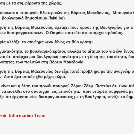
εση με τα συμφέροντα της χώρας.
κοίνωσε ο υπουργός Εξωτερικών της Βόρειας Μακεδονίας,
Μπουγιάρ 
 βουλγαρικό δημοσίευμα (fakti.bg)
ση της Βόρειας Μακεδονίας εξετάζει τους όρους της Βουλγαρίας για τ
ών διαπραγματεύσεων. Ο Οσμάνι πιστεύει ότι υπάρχει πρόοδος.
ρία αλλάζει το σύνθημα «ένα έθνος σε δύο κράτη»
ματικότητα, το βουλγαρικό κράτος αλλάζει το αίτημά του για ένα έθνος
ναι ότι υπάρχει μια βουλγαρική κοινότητα με τη δική της ταυτότητα, δ
ονότητας των πολιτών στη Βόρεια Μακεδονία.
ηση της Βόρειας Μακεδονίας δεν είχε ποτέ πρόβλημα με την αναγνώρι
. Αυτό έχει αποδειχθεί μέχρι τώρα.
είναι και η θέση του πρωθυπουργού Ζόραν Ζάεφ. Πιστεύει ότι είναι π
 να εισέλθει στο σύνταγμα, ως μειονότητα,
πριν υπάρξει συμφωνία με
ει ότι έρχονται νέες διαπραγματεύσεις με τη Βουλγαρία, τονίζει το δη
enic Information Team