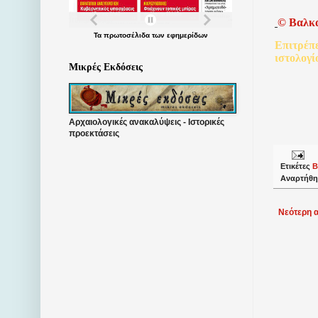
©
Βαλκ
Τα
πρωτοσέλιδα
των
εφημερίδων
Επιτρέπ
ιστολογί
Μικρές Εκδόσεις
Αρχαιολογικές ανακαλύψεις - Ιστορικές
προεκτάσεις
Ετικέτες
Β
Αναρτήθη
Νεότερη 