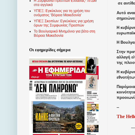
Η Συμφωνία Πρεσπών Ελλάδας- πΓΔΜ
σε αντίθ
στα αγγλικά
ΥΠΕΞ: Εγκύκλιος για τη χρήση του
Αυτό ανα
ονόματος ‘Βόρεια Μακεδονία’
σημειώνει
ΥΠΕΞ Σκοπίων: Εγκύκλιος για χρήση
όρων της Συμφωνίας Πρεσπών
Η κυβέρνη
Το Βουλγαρικό Μνημόνιο για βέτο στη
ευρωπαϊκ
Βόρεια Μακεδονία
Η Βουλγα
Οι εφημερίδες σήμερα
Στην πραγ
αλλαγή εί
της πλει
Η κυβέρν
εθνοτήτων
Παρόμοια 
κοινότητα
προοιωνίζ
--
The Hell