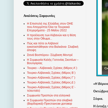
Αναλύσεις-Συμφωνίες
Η Επιστολή της Ελλάδας στον ΟΗΕ
που Απορρίπτει Όλα τα Τουρκικά
Επιχειρήματα - 25 Μαΐου 2022
Η προέλευση των Αλβανών και η θέση
τους στην Οθωμα...
Πώς και πότε οι Αλβανοί
εγκαταστάθηκαν στα Βαλκάνια- Σλαβική
άποψη
Στενά Βοσπόρου- Σύμβαση Μοντρέ
Η Συμφωνία Καλής Γειτονίας Σκοπίων –
Βουλγαρίας
Τουρκο – Αλβανικές Σχέσεις (Mέρος Α΄)
Τουρκο-Αλβανικές Σχέσεις (Μέρος Β΄)
Τουρκο-Αλβανικές Σχέσεις (Μέρος Γ΄)
Τουρκο-Αλβανικές Σχέσεις (Μέρος Δ΄)
«Η Βόρεια
Τουρκο-Αλβανικές Σχέσεις (Μέρος Ε΄-
τελευταίο)
Οκτώβριος
Συμφωνία Πρεσπών στα ελληνικά
Σόφια.
Η Συμφωνία Πρεσπών στα σλαβικά
(Βαρδαρικά)-Преспански договор
Η ένταξη