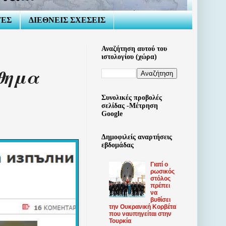
ΤΕΣ
ΔΙΕΘΝΕΙΣ ΣΧΕΣΕΙΣ
Αναζήτηση αυτού του
ιστολογίου (χώρα)
θημα
Συνολικές προβολές
σελίδας -Μέτρηση
Google
Δημοφιλείς αναρτήσεις
εβδομάδας
Γιατί ο
ρωσικός
στόλος
πρέπει
να
βυθίσει
την Ουκρανική Κορβέτα
που ναυπηγείται στην
Τουρκία