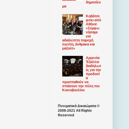
δημοσίευ
μα
Κοβάτσε
φσκι από
Αθήνα:
«Συμφω
νήσαμε
για
αδιάλειπτη παροχή
λιγνίτη, άνθρακα και
μαζούτ»
Αρμενία:
Έξαλλοι
διαδηλωτ
ές για την
προδοσί
α
προσπαθούν να
σπάσουν την πύλη του
Κοινοβουλίου
Πνευματικά Δικαιώματα ©
2008-2021 All Rights
Reserved