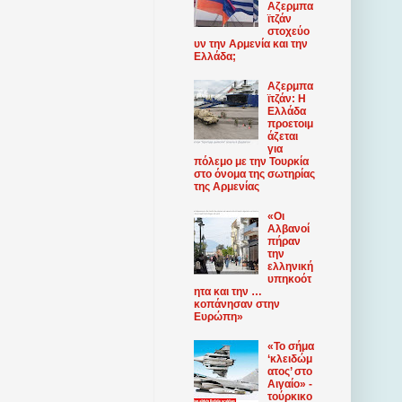
Αζερμπα
ϊτζάν
στοχεύο
υν την Αρμενία και την
Ελλάδα;
Αζερμπα
ϊτζάν: Η
Ελλάδα
προετοιμ
άζεται
για
πόλεμο με την Τουρκία
στο όνομα της σωτηρίας
της Αρμενίας
«Οι
Αλβανοί
πήραν
την
ελληνική
υπηκοότ
ητα και την …
κοπάνησαν στην
Ευρώπη»
«Το σήμα
‘κλειδώμ
ατος’ στο
Αιγαίο» -
τούρκικο