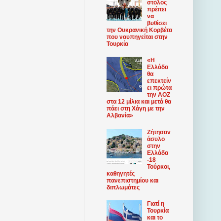
στόλος
πρέπει
να
βυθίσει
την Ουκρανική Κορβέτα
που ναυπηγείται στην
Τουρκία
«Η
Ελλάδα
θα
επεκτείν
ει πρώτα
την ΑΟΖ
στα 12 μίλια και μετά θα
πάει στη Χάγη με την
Αλβανία»
Ζήτησαν
άσυλο
στην
Ελλάδα
-18
Τούρκοι,
καθηγητές
πανεπιστημίου και
διπλωμάτες
Γιατί η
Τουρκία
και το