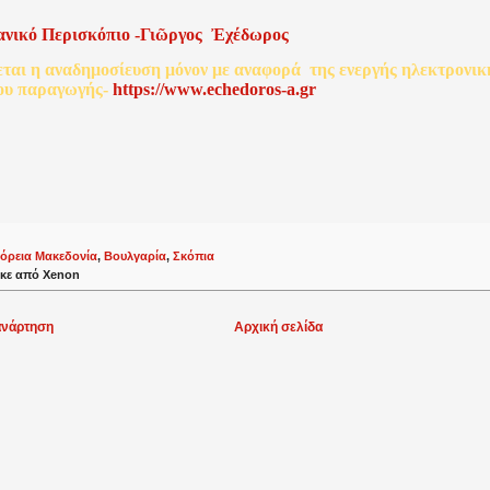
ανικό
Περισκόπιο
-
Γιῶργος
Ἐχέδωρος
εται
η
αναδημοσίευση
μόνον
με
αναφορά
της
ενεργής
ηλεκτρονικ
ου
παραγωγής
-
http
s
://www.echedoros-a.gr
όρεια Μακεδονία
,
Βουλγαρία
,
Σκόπια
κε από
Xenon
ανάρτηση
Αρχική σελίδα