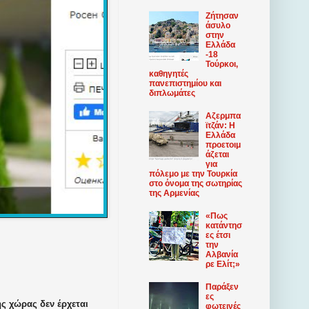
Ζήτησαν
άσυλο
στην
Ελλάδα
-18
Τούρκοι,
καθηγητές
πανεπιστημίου και
διπλωμάτες
Αζερμπα
ϊτζάν: Η
Ελλάδα
προετοιμ
άζεται
για
πόλεμο με την Τουρκία
στο όνομα της σωτηρίας
της Αρμενίας
«Πως
κατάντησ
ες έτσι
την
Αλβανία
ρε Ελίτ;»
Παράξεν
ες
ς χώρας δεν έρχεται
φωτεινές