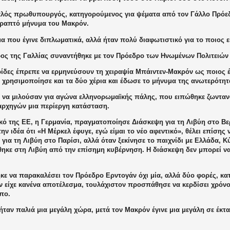
λός πρωθυπουργός, κατηγορούμενος για ψέματα από τον Γάλλο Πρόεδ
ραπτό μήνυμα του Μακρόν.
μα που έγινε διπλωματικά, αλλά ήταν πολύ διαφωτιστικό για το ποιος ε
ος της Γαλλίας συναντήθηκε με τον Πρόεδρο των Ηνωμένων Πολιτειών
ρίδες έπρεπε να ερμηνεύσουν τη χειραψία Μπάιντεν-Μακρόν ως ποιος έ
 χρησιμοποίησε και τα δύο χέρια και έδωσε το μήνυμα της ανωτερότητ
 να μιλούσαν για αγώνα ελληνορωμαϊκής πάλης, που ειπώθηκε ζωντανά
αρχηγών μια περίεργη κατάσταση.
ικό της ΕΕ, η Γερμανία, πραγματοποίησε Διάσκεψη για τη Λιβύη στο Βε
την ιδέα ότι «Η Μέρκελ έφυγε, εγώ είμαι το νέο αφεντικό», θέλει επίσης
για τη Λιβύη στο Παρίσι, αλλά όταν ξεκίνησε το παιχνίδι με Ελλάδα, Κ
ηκε στη Λιβύη από την επίσημη κυβέρνηση. Η διάσκεψη δεν μπορεί να 
κε να παρακαλέσει τον Πρόεδρο Ερντογάν όχι μία, αλλά δύο φορές, κα
ν είχε κανένα αποτέλεσμα, τουλάχιστον προσπάθησε να κερδίσει χρόνο
πο.
ήταν παλιά μια μεγάλη χώρα, μετά τον Μακρόν έγινε μια μεγάλη σε έκτ