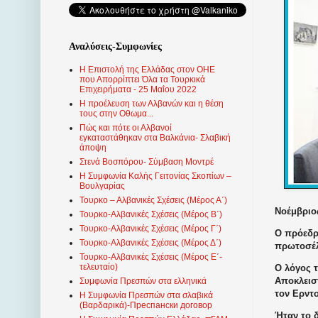
Αναλύσεις-Συμφωνίες
Η Επιστολή της Ελλάδας στον ΟΗΕ
που Απορρίπτει Όλα τα Τουρκικά
Επιχειρήματα - 25 Μαΐου 2022
Η προέλευση των Αλβανών και η θέση
τους στην Οθωμα...
Πώς και πότε οι Αλβανοί
εγκαταστάθηκαν στα Βαλκάνια- Σλαβική
άποψη
Στενά Βοσπόρου- Σύμβαση Μοντρέ
Η Συμφωνία Καλής Γειτονίας Σκοπίων –
Βουλγαρίας
Τουρκο – Αλβανικές Σχέσεις (Mέρος Α΄)
Νοέμβριος
Τουρκο-Αλβανικές Σχέσεις (Μέρος Β΄)
Τουρκο-Αλβανικές Σχέσεις (Μέρος Γ΄)
Ο πρόεδρ
Τουρκο-Αλβανικές Σχέσεις (Μέρος Δ΄)
πρωτοσέλ
Τουρκο-Αλβανικές Σχέσεις (Μέρος Ε΄-
τελευταίο)
Ο λόγος 
Αποκλειστ
Συμφωνία Πρεσπών στα ελληνικά
τον Ερντο
Η Συμφωνία Πρεσπών στα σλαβικά
(Βαρδαρικά)-Преспански договор
Ήταν το 