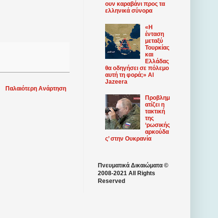
ουν καραβάνι προς τα
ελληνικά σύνορα
«Η
ένταση
μεταξύ
Τουρκίας
και
Ελλάδας
θα οδηγήσει σε πόλεμο
αυτή τη φορά;» Al
Jazeera
Παλαιότερη Ανάρτηση
Προβλημ
ατίζει η
τακτική
της
‘ρωσικής
αρκούδα
ς’ στην Ουκρανία
Πνευματικά Δικαιώματα ©
2008-2021 All Rights
Reserved