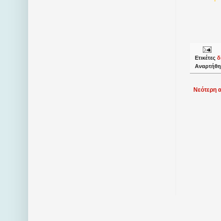
Ετικέτες
δ
Αναρτήθη
Νεότερη 