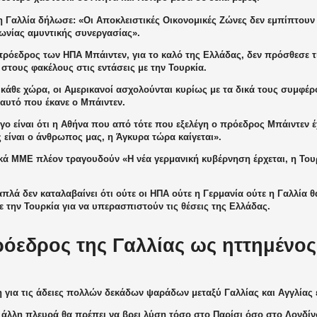
η Γαλλία δήλωσε: «Οι Αποκλειστικές Οικονομικές Ζώνες δεν εμπίπτουν
ωνίας αμυντικής συνεργασίας».
πρόεδρος των ΗΠΑ Μπάιντεν, για το καλό της Ελλάδας, δεν πρόσθεσε τ
στους φακέλους στις εντάσεις με την Τουρκία.
άθε χώρα, οι Αμερικανοί ασχολούνται κυρίως με τα δικά τους συμφέρο
 αυτό που έκανε ο Μπάιντεν.
γο είναι ότι η Αθήνα που από τότε που εξελέγη ο πρόεδρος Μπάιντεν έ
 είναι ο άνθρωπος μας, η Άγκυρα τώρα καίγεται».
κά ΜΜΕ πλέον τραγουδούν «Η νέα γερμανική κυβέρνηση έρχεται, η Τουρ
πλά δεν καταλαβαίνει ότι ούτε οι ΗΠΑ ούτε η Γερμανία ούτε η Γαλλία 
ε την Τουρκία για να υπερασπιστούν τις θέσεις της Ελλάδας.
όεδρος της Γαλλίας ως ηττημένος
 για τις άδειες πολλών δεκάδων ψαράδων μεταξύ Γαλλίας και Αγγλίας 
η άλλη πλευρά θα πρέπει να βρει λύση τόσο στο Παρίσι όσο στο Λονδίν