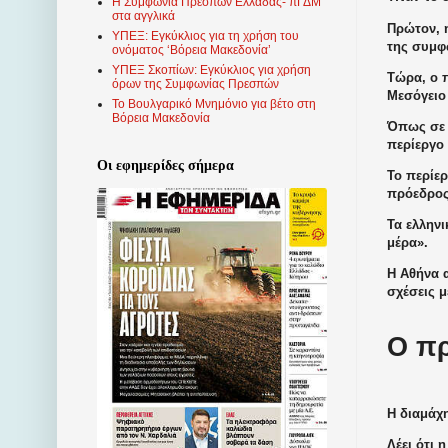
Η Συμφωνία Πρεσπών Ελλάδας- πΓΔΜ
στα αγγλικά
Πρώτον, 
ΥΠΕΞ: Εγκύκλιος για τη χρήση του
της συμφ
ονόματος ‘Βόρεια Μακεδονία’
ΥΠΕΞ Σκοπίων: Εγκύκλιος για χρήση
Τώρα, ο 
όρων της Συμφωνίας Πρεσπών
Μεσόγειο 
Το Βουλγαρικό Μνημόνιο για βέτο στη
Βόρεια Μακεδονία
Όπως σε κ
περίεργο
Οι εφημερίδες σήμερα
Το περίερ
πρόεδρος
Τα ελληνι
μέρα».
Η Αθήνα α
σχέσεις μ
Ο πρ
Η διαμάχη
Λέει ότι 