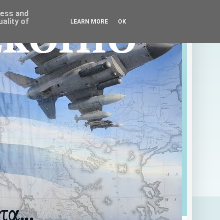
ress and
ality of
LEARN MORE
OK