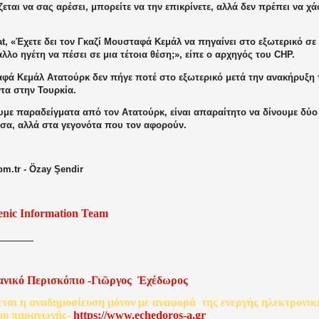
ζεται να σας αρέσει, μπορείτε να την επικρίνετε, αλλά δεν πρέπει να χ
t, «Έχετε δει τον Γκαζί Μουσταφά Κεμάλ να πηγαίνει στο εξωτερικό σε 
λλο ηγέτη να πέσει σε μια τέτοια θέση;», είπε ο αρχηγός του CHP.
φά Κεμάλ Ατατούρκ δεν πήγε ποτέ στο εξωτερικό μετά την ανακήρυξη 
τα στην Τουρκία.
υμε παραδείγματα από τον Ατατούρκ, είναι απαραίτητο να δίνουμε δύο
σα, αλλά στα γεγονότα που τον αφορούν.
com.tr - Özay Şendir
enic Information Team
ανικό
Περισκόπιο
-
Γιῶργος
Ἐχέδωρος
εται
η
αναδημοσίευση
μόνον
με
αναφορά
της
ενεργής
ηλεκτρονικ
ου
παραγωγής
-
http
s
://www.echedoros-a.gr