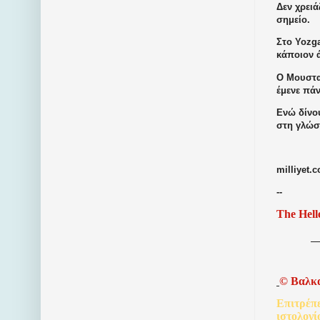
Δεν χρειά
σημείο.
Στο Yozga
κάποιον ά
Ο Μουστα
έμενε πάν
Ενώ δίνο
στη γλώσ
milliyet.
--
The Hell
©
Βαλκ
Επιτρέπ
ιστολογί