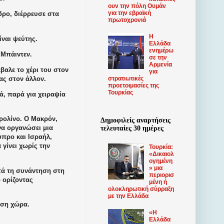
ουν την πόλη Ουμάν
για την εβραϊκή
ρο, διέρρευσε στα
πρωτοχρονιά
Η
ίναι ψεύτης.
Ελλάδα
ενημέρω
 Μπάιντεν.
σε την
Αρμενία
βαλε το χέρι του στον
για
ας στον άλλον.
στρατιωτικές
προετοιμασίες της
Τουρκίας
, παρά για χειραψία
ρολίνο. Ο Μακρόν,
Δημοφιλείς αναρτήσεις
 να οργανώσει μια
τελευταίες 30 ημέρες
ύπρο και Ισραήλ,
γίνει χωρίς την
Τουρκία:
«Δικαιολ
ογημένη
» μια
τά τη συνάντηση στη
περιορισ
 ορίζοντας
μένη ή
ολοκληρωτική σύρραξη
με την Ελλάδα
αση χώρα.
«Η
Ελλάδα