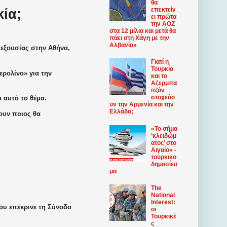
θα
επεκτείν
κία;
ει πρώτα
την ΑΟΖ
στα 12 μίλια και μετά θα
πάει στη Χάγη με την
Αλβανία»
ή εξουσίας στην Αθήνα,
Γιατί η
Τουρκία
ερολίνο» για την
και το
Αζερμπα
ϊτζάν
στοχεύο
 αυτό το θέμα.
υν την Αρμενία και την
Ελλάδα;
ουν ποιος θα
«Το σήμα
‘κλειδώμ
ατος’ στο
Αιγαίο» -
τούρκικο
δημοσίευ
μα
The
National
Interest:
ου επέκρινε τη Σύνοδο
οι
Τουρκικέ
ς