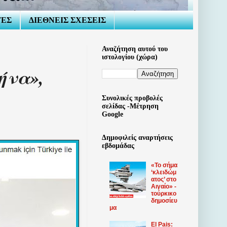
ΤΕΣ
ΔΙΕΘΝΕΙΣ ΣΧΕΣΕΙΣ
Αναζήτηση αυτού του
ιστολογίου (χώρα)
ήνα»,
Συνολικές προβολές
σελίδας -Μέτρηση
Google
Δημοφιλείς αναρτήσεις
εβδομάδας
«Το σήμα
‘κλειδώμ
ατος’ στο
Αιγαίο» -
τούρκικο
δημοσίευ
μα
El Pais: