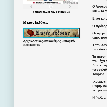
Ο Αυστρα
ΜΜΕ το γ
Τα
πρωτοσέλιδα
των
εφημερίδων
Είναι κρί
Μικρές Εκδόσεις
Ο πρόεδρ
Οι εφημε
ώμο, που
Αρχαιολογικές ανακαλύψεις - Ιστορικές
Ήταν σαν
προεκτάσεις
των δύο 
Το αφεντ
που έχει 
Διάσκεψη 
προσκλήθ
Τουρκία.
Χρειάστη
Ρώμη. Δε
εκπρόσω
Η Γαλλία 