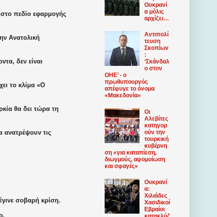
Ουκρανί
α μόλις
 στο πεδίο εφαρμογής
αρχίζει…
Αντιπολί
ην Ανατολική
τευση
Σκοπίων
:
ντα, δεν είναι
‘Σκάνδαλ
ο στον
ΟΗΕ’ - ο
πρωθυπουργός
χει το κλίμα «Ο
απέφυγε το όνομα
«Μακεδονία»
κία θα δει τώρα τη
Οι
Αλεβίτες
κατηγορ
ούν την
θα ανατρέψουν τις
τουρκική
κυβέρνη
ση «για καταπίεση,
διωγμούς, αφομοίωση
και σφαγές»
Ουκρανί
α:
Χιλιάδες
έγινε σοβαρή κρίση.
Χασιδικοί
Εβραίοι
ο.
κατακλύζ