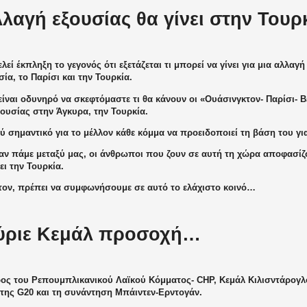
λλαγή εξουσίας θα γίνει στην Τουρ
λεί έκπληξη το γεγονός ότι εξετάζεται τι μπορεί να γίνει για μια αλλαγ
ία, το Παρίσι και την Τουρκία.
ίναι οδυνηρό να σκεφτόμαστε τι θα κάνουν οι «Ουάσινγκτον- Παρίσι- Β
ουσίας στην Άγκυρα, την Τουρκία.
ύ σημαντικό για το μέλλον κάθε κόμμα να προειδοποιεί τη βάση του για
 αν πάμε μεταξύ μας, οι άνθρωποι που ζουν σε αυτή τη χώρα αποφασίζ
ι την Τουρκία.
τον, πρέπει να συμφωνήσουμε σε αυτό το ελάχιστο κοινό…
κύριε Κεμάλ προσοχή…
ος του Ρεπουμπλικανικού Λαϊκού Κόμματος- CHP, Κεμάλ Κιλισντάρογλ
της G20 και τη συνάντηση Μπάιντεν-Ερντογάν.