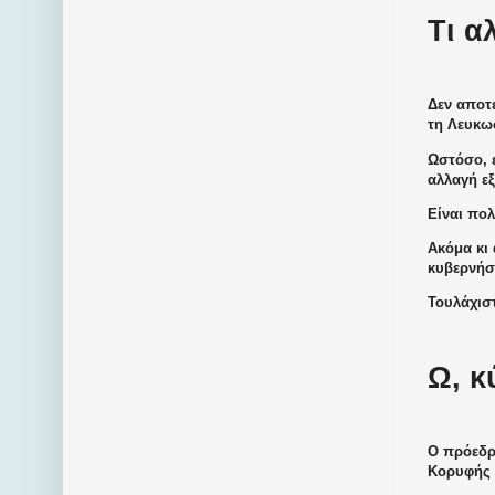
Τι α
Δεν αποτε
τη Λευκωσ
Ωστόσο, ε
αλλαγή εξ
Είναι πολ
Ακόμα κι
κυβερνήσε
Τουλάχισ
Ω, 
Ο πρόεδρ
Κορυφής 