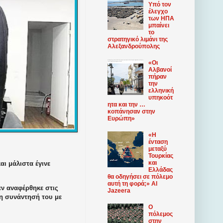
Υπό τον
έλεγχο
των ΗΠΑ
μπαίνει
το
στρατηγικό λιμάνι της
Αλεξανδρούπολης
«Οι
Αλβανοί
πήραν
την
ελληνική
υπηκοότ
ητα και την …
κοπάνησαν στην
Ευρώπη»
«Η
ένταση
μεταξύ
Τουρκίας
και
ι μάλιστα έγινε
Ελλάδας
θα οδηγήσει σε πόλεμο
αυτή τη φορά;» Al
εν αναφέρθηκε στις
Jazeera
τη συνάντησή του με
Ο
πόλεμος
στην