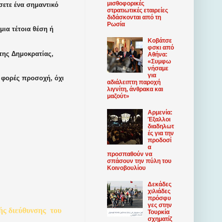
μισθοφορικές
άσετε ένα σημαντικό
στρατιωτικές εταιρείες
διδάσκονται από τη
Ρωσία
μια τέτοια θέση ή
Κοβάτσε
φσκι από
της Δημοκρατίας,
Αθήνα:
«Συμφω
νήσαμε
για
 φορές προσοχή, όχι
αδιάλειπτη παροχή
λιγνίτη, άνθρακα και
μαζούτ»
Αρμενία:
Έξαλλοι
διαδηλωτ
ές για την
προδοσί
α
προσπαθούν να
σπάσουν την πύλη του
Κοινοβουλίου
Δεκάδες
χιλιάδες
πρόσφυ
γες στην
ής
διεύθυνσης
του
Τουρκία
σχηματίζ