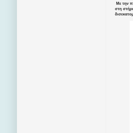
Με την π
στη στήρι
δισεκατομ