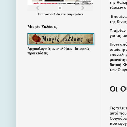
της Λαϊκ
τάσεων σ
Τα
πρωτοσέλιδα
των
εφημερίδων
Επομένως
της Κίνα
Μικρές Εκδόσεις
Υπήρξαν π
για τις τ
Πίσω από
Αρχαιολογικές ανακαλύψεις - Ιστορικές
οποία ήτα
προεκτάσεις
επανειλη
μειονότητ
δυτική Κί
των Ουιγ
Οι Ο
Τις τελευ
αυτό που
Ουιγούρω
που έφυγα