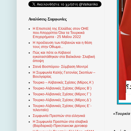
Αναλύσεις-Συμφωνίες
Η Επιστολή της Ελλάδας στον ΟΗΕ
που Απορρίπτει Όλα τα Τουρκικά
Επιχειρήματα - 25 Μαΐου 2022
Η προέλευση των Αλβανών και η θέση
τους στην Οθωμα...
Πώς και πότε οι Αλβανοί
εγκαταστάθηκαν στα Βαλκάνια- Σλαβική
άποψη
Στενά Βοσπόρου- Σύμβαση Μοντρέ
Η Συμφωνία Καλής Γειτονίας Σκοπίων –
Βουλγαρίας
Τουρκο – Αλβανικές Σχέσεις (Mέρος Α΄)
Τουρκο-Αλβανικές Σχέσεις (Μέρος Β΄)
Τουρκο-Αλβανικές Σχέσεις (Μέρος Γ΄)
Τουρκο-Αλβανικές Σχέσεις (Μέρος Δ΄)
Τουρκο-Αλβανικές Σχέσεις (Μέρος Ε΄-
τελευταίο)
«Τουρκία 
Συμφωνία Πρεσπών στα ελληνικά
Η Συμφωνία Πρεσπών στα σλαβικά
(Βαρδαρικά)-Преспански договор