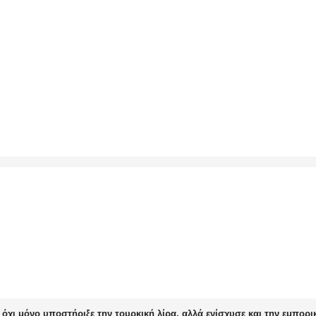
 όχι μόνο υποστήριξε την τουρκική λίρα, αλλά ενίσχυσε και την εμπορ