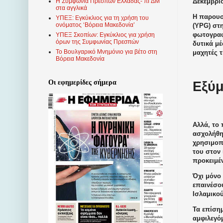
Δεκέμβριο
Η Συμφωνία Πρεσπών Ελλάδας- πΓΔΜ
στα αγγλικά
Η παρουσ
ΥΠΕΞ: Εγκύκλιος για τη χρήση του
ονόματος ‘Βόρεια Μακεδονία’
(YPG) στη
φωτογραφί
ΥΠΕΞ Σκοπίων: Εγκύκλιος για χρήση
όρων της Συμφωνίας Πρεσπών
δυτικά μ
Το Βουλγαρικό Μνημόνιο για βέτο στη
μαχητές 
Βόρεια Μακεδονία
Οι εφημερίδες σήμερα
Εξύμ
Αλλά, το
ασχολήθηκ
χρησιμοπ
του στον 
προκειμέ
Όχι μόνο 
επαινέσου
Ισλαμικού
Τα επίση
αμφιλεγό