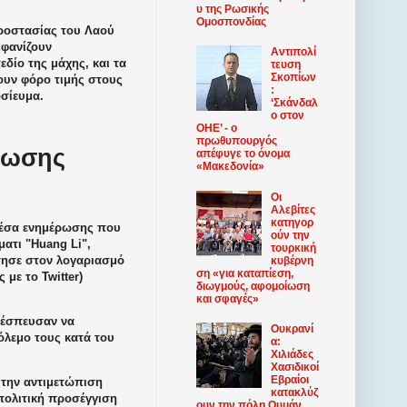
υ της Ρωσικής
Ομοσπονδίας
ροστασίας του Λαού
μφανίζουν
Αντιπολί
δίο της μάχης, και τα
τευση
Σκοπίων
ουν φόρο τιμής στους
:
οσίευμα.
‘Σκάνδαλ
ο στον
ΟΗΕ’ - ο
πρωθυπουργός
ρωσης
απέφυγε το όνομα
«Μακεδονία»
Οι
Αλεβίτες
κατηγορ
 μέσα ενημέρωσης που
ούν την
ατι "Huang Li",
τουρκική
τησε στον λογαριασμό
κυβέρνη
ση «για καταπίεση,
με το Twitter)
διωγμούς, αφομοίωση
και σφαγές»
α έσπευσαν να
Ουκρανί
όλεμο τους κατά του
α:
Χιλιάδες
Χασιδικοί
Εβραίοι
 την αντιμετώπιση
κατακλύζ
πολιτική προσέγγιση
ουν την πόλη Ουμάν