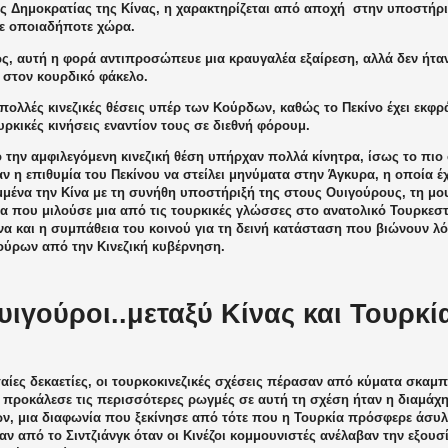
ής Δημοκρατίας της Κίνας, η χαρακτηρίζεται από αποχή
στην υποστήρι
ε οποιαδήποτε χώρα.
, αυτή η φορά αντιπροσώπευε μια κραυγαλέα εξαίρεση, αλλά δεν ήτα
ς στον κουρδικό φάκελο.
ολλές κινεζικές θέσεις υπέρ των Κούρδων, καθώς το Πεκίνο έχει εκφρ
ουρκικές κινήσεις εναντίον τους σε διεθνή φόρουμ.
 την αμφιλεγόμενη κινεζική θέση υπήρχαν πολλά κίνητρα, ίσως το πιο
ν η επιθυμία του Πεκίνου να στείλει μηνύματα στην Άγκυρα, η οποία έχ
μμένα την Κίνα με τη συνήθη υποστήριξή της στους Ουιγούρους, τη μ
α που μιλούσε μια από τις τουρκικές γλώσσες στο ανατολικό Τουρκεστ
να και η συμπάθεια του κοινού για τη δεινή κατάσταση που βιώνουν λ
ούρων από την Κινεζική κυβέρνηση.
υιγούροι..μεταξύ Κίνας και Τουρκί
ταίες δεκαετίες, οι τουρκοκινεζικές σχέσεις πέρασαν από κύματα σκα
 προκάλεσε τις περισσότερες ρωγμές σε αυτή τη σχέση ήταν η διαμάχη
ν, μια διαφωνία που ξεκίνησε από τότε που η Τουρκία πρόσφερε άσυ
ν από το Σιντζιάνγκ όταν οι Κινέζοι κομμουνιστές ανέλαβαν την εξου