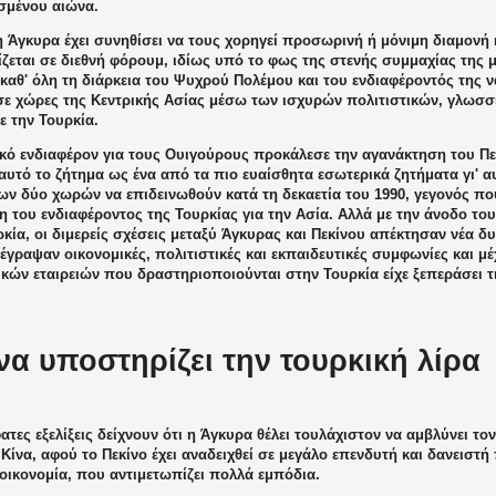
σμένου αιώνα.
 Άγκυρα έχει συνηθίσει να τους χορηγεί προσωρινή ή μόνιμη διαμονή 
εται σε διεθνή φόρουμ, ιδίως υπό το φως της στενής συμμαχίας της μ
 καθ' όλη τη διάρκεια του Ψυχρού Πολέμου και του ενδιαφέροντός της να
σε χώρες της Κεντρικής Ασίας μέσω των ισχυρών πολιτιστικών, γλωσσ
ε την Τουρκία.
ικό ενδιαφέρον για τους Ουιγούρους προκάλεσε την αγανάκτηση του Πε
υτό το ζήτημα ως ένα από τα πιο ευαίσθητα εσωτερικά ζητήματα γι' α
των δύο χωρών να επιδεινωθούν κατά τη δεκαετία του 1990, γεγονός π
 του ενδιαφέροντος της Τουρκίας για την Ασία. Αλλά με την άνοδο το
κία, οι διμερείς σχέσεις μεταξύ Άγκυρας και Πεκίνου απέκτησαν νέα δυ
γραψαν οικονομικές, πολιτιστικές και εκπαιδευτικές συμφωνίες και μέχ
ικών εταιρειών που δραστηριοποιούνται στην Τουρκία είχε ξεπεράσει τις
να υποστηρίζει την τουρκική λίρα
τες εξελίξεις δείχνουν ότι η Άγκυρα θέλει τουλάχιστον να αμβλύνει το
Κίνα, αφού το Πεκίνο έχει αναδειχθεί σε μεγάλο επενδυτή και δανειστή 
οικονομία, που αντιμετωπίζει πολλά εμπόδια.