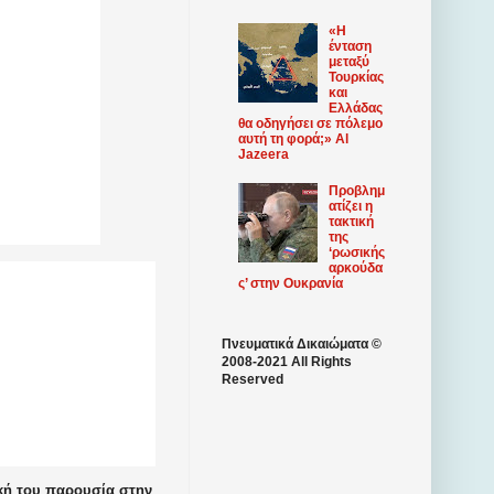
«Η
ένταση
μεταξύ
Τουρκίας
και
Ελλάδας
θα οδηγήσει σε πόλεμο
αυτή τη φορά;» Al
Jazeera
Προβλημ
ατίζει η
τακτική
της
‘ρωσικής
αρκούδα
ς’ στην Ουκρανία
Πνευματικά Δικαιώματα ©
2008-2021 All Rights
Reserved
ική του παρουσία στην