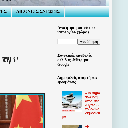
ΤΕΣ
ΔΙΕΘΝΕΙΣ ΣΧΕΣΕΙΣ
Αναζήτηση αυτού του
ιστολογίου (χώρα)
 την
Συνολικές προβολές
σελίδας -Μέτρηση
Google
Δημοφιλείς αναρτήσεις
εβδομάδας
«Το σήμα
‘κλειδώμ
ατος’ στο
Αιγαίο» -
τούρκικο
δημοσίευ
μα
«Η