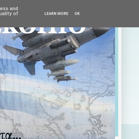
ress and
ality of
LEARN MORE
OK