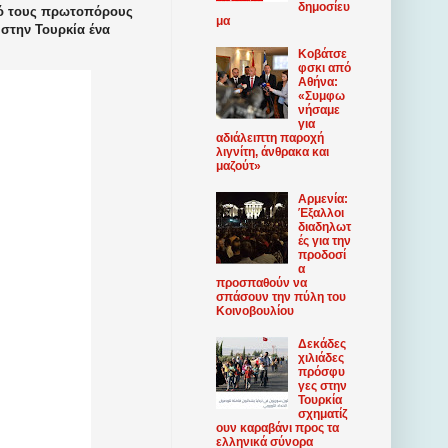
δημοσίευ
από τους πρωτοπόρους
μα
 στην Τουρκία ένα
Κοβάτσε
φσκι από
Αθήνα:
«Συμφω
νήσαμε
για
αδιάλειπτη παροχή
λιγνίτη, άνθρακα και
μαζούτ»
Αρμενία:
Έξαλλοι
διαδηλωτ
ές για την
προδοσί
α
προσπαθούν να
σπάσουν την πύλη του
Κοινοβουλίου
Δεκάδες
χιλιάδες
πρόσφυ
γες στην
Τουρκία
σχηματίζ
ουν καραβάνι προς τα
ελληνικά σύνορα