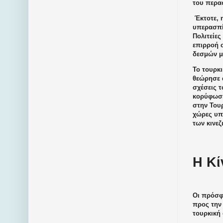
του περα
Έκτοτε, η
υπερασπίζ
Πολιτείες
επιρροή 
δεσμών μ
Το τουρκ
θεώρησε α
σχέσεις 
κορύφωση
στην Τουρ
χώρες υπέ
των κινεζ
Η Κί
Οι πρόσφα
προς την 
τουρκική 