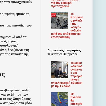
ξη των αποσχιστικών
για την εβραϊκή
πρωτοχρονιά
ν η πρώτη εμφάνιση
Το
Κρεμλίνο
σχολιάζε
ι την
άσει την καταδίκη του
«φυγή»
ανδρών
μετά την απόφαση για
 σημαντικό από τα
επιστράτευση
ει εξοργίσει
ουσουλμανική
άν ή Σιντζιάνγκ στη
Δημοφιλείς αναρτήσεις
τελευταίες 30 ημέρες
όγω της καταστολής
Τουρκία:
«Δικαιολ
ογημένη
ας
» μια
περιορισ
μένη ή
ολοκληρωτική σύρραξη
με την Ελλάδα
μπανεβασμάτων, αλλά
«Η
 για το ζήτημα των
Ελλάδα
λο στους Ουιγούρους
θα
σία στη χώρα στα μέσα
επεκτείν