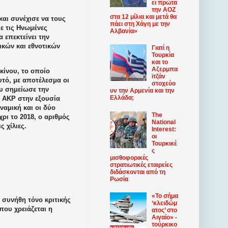
ει πρώτα
την ΑΟΖ
στα 12 μίλια και μετά θα
και συνέχισε να τους
πάει στη Χάγη με την
ε τις Ηνωμένες
Αλβανία»
 επεκτείνει την
ικών και εθνοτικών
Γιατί η
Τουρκία
και το
Αζερμπα
κίνου, το οποίο
ϊτζάν
υτό, με αποτέλεσμα οι
στοχεύο
ου σημείωσε την
υν την Αρμενία και την
Ελλάδα;
υ ΑΚΡ στην εξουσία
ναμική και οι δύο
The
ρι το 2018, ο αριθμός
National
 χίλιες.
Interest:
οι
Τουρκικέ
ς
μισθοφορικές
στρατιωτικές εταιρείες
διδάσκονται από τη
Ρωσία
«Το σήμα
ν συνήθη τόνο κριτικής
‘κλειδώμ
που χρειάζεται η
ατος’ στο
Αιγαίο» -
τούρκικο