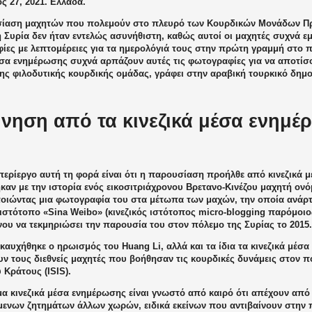
ς 27, 2021. Ελλάδα.
ίαση μαχητών που πολεμούν στο πλευρό των Κουρδικών Μονάδων Π
 Συρία δεν ήταν εντελώς ασυνήθιστη, καθώς αυτοί οι μαχητές συχνά ε
ες με λεπτομέρειες για τα ημερολόγιά τους στην πρώτη γραμμή στο πε
έσα ενημέρωσης συχνά αρπάζουν αυτές τις φωτογραφίες για να αποτίσ
της φιλοδυτικής κουρδικής ομάδας, γράφει στην αραβική τουρκικό δημ
νηση από τα κινεζικά μέσα ενημέ
 περίεργο αυτή τη φορά είναι ότι η παρουσίαση προήλθε από κινεζικά
αν με την ιστορία ενός εικοσιτριάχρονου Βρετανο-Κινέζου μαχητή ονόμ
οιώντας μια φωτογραφία του στα μέτωπα των μαχών, την οποία ανάρ
ιστότοπο «Sina Weibo» (κινεζικός ιστότοπος micro-blogging παρόμοιος 
νου να τεκμηριώσει την παρουσία του στον πόλεμο της Συρίας το 2015.
καυχήθηκε ο ηρωισμός του Huang Li, αλλά και τα ίδια τα κινεζικά μέσ
ν τους διεθνείς μαχητές που βοήθησαν τις κουρδικές δυνάμεις στον π
 Κράτους (ISIS).
μα κινεζικά μέσα ενημέρωσης είναι γνωστό από καιρό ότι απέχουν από
μενων ζητημάτων άλλων χωρών, ειδικά εκείνων που αντιβαίνουν στην 