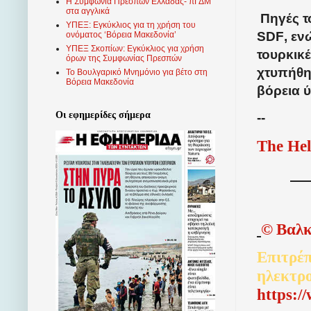
Η Συμφωνία Πρεσπών Ελλάδας- πΓΔΜ
στα αγγλικά
Πηγές το
ΥΠΕΞ: Εγκύκλιος για τη χρήση του
SDF
, ε
ονόματος ‘Βόρεια Μακεδονία’
ΥΠΕΞ Σκοπίων: Εγκύκλιος για χρήση
τουρκικέ
όρων της Συμφωνίας Πρεσπών
χτυπήθη
Το Βουλγαρικό Μνημόνιο για βέτο στη
Βόρεια Μακεδονία
βόρεια 
Οι εφημερίδες σήμερα
--
The Hel
©
Βαλκ
Επιτρέπ
ηλεκτρ
http
s
:/