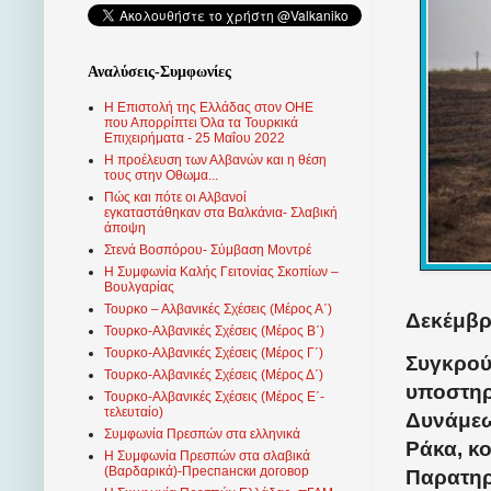
Αναλύσεις-Συμφωνίες
Η Επιστολή της Ελλάδας στον ΟΗΕ
που Απορρίπτει Όλα τα Τουρκικά
Επιχειρήματα - 25 Μαΐου 2022
Η προέλευση των Αλβανών και η θέση
τους στην Οθωμα...
Πώς και πότε οι Αλβανοί
εγκαταστάθηκαν στα Βαλκάνια- Σλαβική
άποψη
Στενά Βοσπόρου- Σύμβαση Μοντρέ
Η Συμφωνία Καλής Γειτονίας Σκοπίων –
Βουλγαρίας
Τουρκο – Αλβανικές Σχέσεις (Mέρος Α΄)
Δεκέμβρι
Τουρκο-Αλβανικές Σχέσεις (Μέρος Β΄)
Τουρκο-Αλβανικές Σχέσεις (Μέρος Γ΄)
Συγκρού
Τουρκο-Αλβανικές Σχέσεις (Μέρος Δ΄)
υποστηρ
Τουρκο-Αλβανικές Σχέσεις (Μέρος Ε΄-
τελευταίο)
Δυνάμε
Συμφωνία Πρεσπών στα ελληνικά
Ράκα, κ
Η Συμφωνία Πρεσπών στα σλαβικά
(Βαρδαρικά)-Преспански договор
Παρατηρ