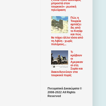
μπροστά στον
τουρκικό»- ρωσική
τηλεόραση
Πώς η
Τουρκία
αρπάζει
δις από
το Κατάρ
και πώς
θα πάρει άλλα τόσα από
τη Λιβύη - χωρίς
πολέμους...
Τι
κρύβουν
οι
Αμερικαν
οί στη
Συρία και
διακινδυνεύουν στα
τουρκικά πυρά;
Πνευματικά Δικαιώματα ©
2008-2022 All Rights
Reserved