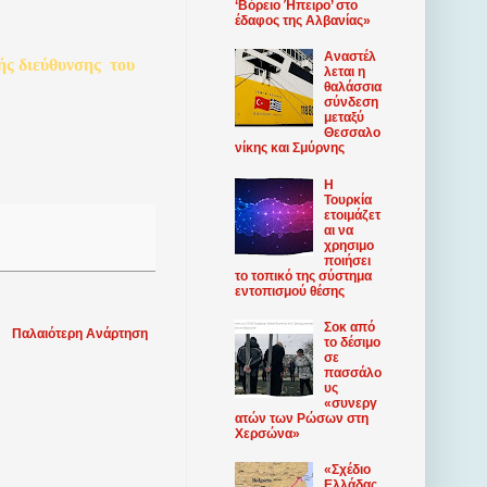
‘Βόρειο Ήπειρο’ στο
έδαφος της Αλβανίας»
Αναστέλ
ής
διεύθυνσης
του
λεται η
θαλάσσια
σύνδεση
μεταξύ
Θεσσαλο
νίκης και Σμύρνης
Η
Τουρκία
ετοιμάζετ
αι να
χρησιμο
ποιήσει
το τοπικό της σύστημα
εντοπισμού θέσης
Σοκ από
Παλαιότερη Ανάρτηση
το δέσιμο
σε
πασσάλο
υς
«συνεργ
ατών των Ρώσων στη
Χερσώνα»
«Σχέδιο
Ελλάδας