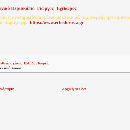
ανικό
Περισκόπιο
-
Γιῶργος
Ἐχέδωρος
εται
η
αναδημοσίευση
μόνον
με
αναφορά
της
ενεργής
ηλεκτρονικ
ου
παραγωγής
-
http
s
://www.echedoros-a.gr
ιεθνείς σχέσεις
,
Ελλάδα
,
Τουρκία
κε από
Xenon
ανάρτηση
Αρχική σελίδα