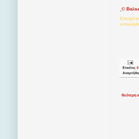
©
Βαλκ
Επιτρέπ
ιστολογί
Ετικέτες
δ
Αναρτήθη
Νεότερη 