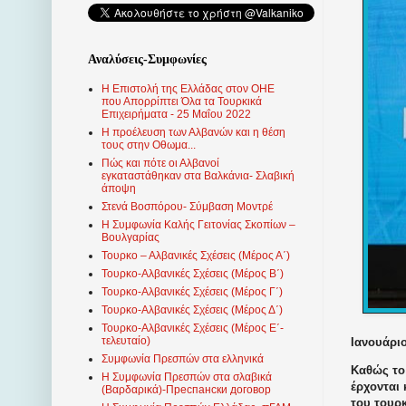
Αναλύσεις-Συμφωνίες
Η Επιστολή της Ελλάδας στον ΟΗΕ
που Απορρίπτει Όλα τα Τουρκικά
Επιχειρήματα - 25 Μαΐου 2022
Η προέλευση των Αλβανών και η θέση
τους στην Οθωμα...
Πώς και πότε οι Αλβανοί
εγκαταστάθηκαν στα Βαλκάνια- Σλαβική
άποψη
Στενά Βοσπόρου- Σύμβαση Μοντρέ
Η Συμφωνία Καλής Γειτονίας Σκοπίων –
Βουλγαρίας
Τουρκο – Αλβανικές Σχέσεις (Mέρος Α΄)
Τουρκο-Αλβανικές Σχέσεις (Μέρος Β΄)
Τουρκο-Αλβανικές Σχέσεις (Μέρος Γ΄)
Τουρκο-Αλβανικές Σχέσεις (Μέρος Δ΄)
Τουρκο-Αλβανικές Σχέσεις (Μέρος Ε΄-
τελευταίο)
Ιανουάριο
Συμφωνία Πρεσπών στα ελληνικά
Καθώς το 
Η Συμφωνία Πρεσπών στα σλαβικά
έρχονται
(Βαρδαρικά)-Преспански договор
του τουρ