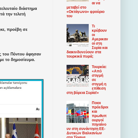
αι να
μεταβεί στο
 τελευταίο διάστημα
«Οκτάγωνο» φρούριο
τά την τελετή
του
Τι
κε, προέβη σε
κρύβουν
οι
Αμερικαν
οί στη
Συρία και
διακινδυνεύουν στα
ες του Πόντου άφησαν
τουρκικά πυρά;
 με το δημοσίευμα.
Τουρκία:
«Από
στιγμή
σε
στιγμή η
επίθεση
στη βόρεια Συρία!»
Ποιοι
πρόεδροι
και
πρωθυπ
ουργοί
πηγαίνο
υν στη συνάντηση ΕΕ-
Δυτικών Βαλκανίων
στα Τίρανα