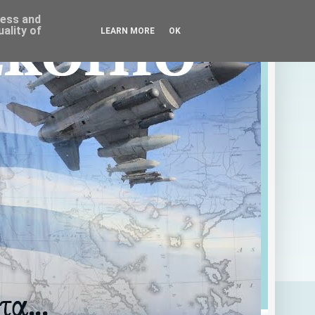
ress and
ality of
LEARN MORE
OK