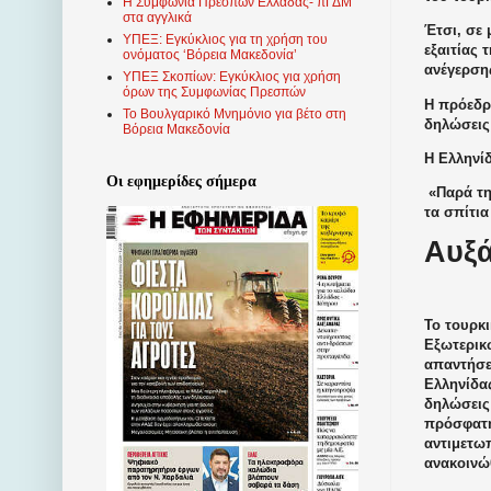
Η Συμφωνία Πρεσπών Ελλάδας- πΓΔΜ
στα αγγλικά
Έτσι, σε 
ΥΠΕΞ: Εγκύκλιος για τη χρήση του
εξαιτίας 
ονόματος ‘Βόρεια Μακεδονία’
ανέγερση
ΥΠΕΞ Σκοπίων: Εγκύκλιος για χρήση
όρων της Συμφωνίας Πρεσπών
Η πρόεδρ
Το Βουλγαρικό Μνημόνιο για βέτο στη
δηλώσεις
Βόρεια Μακεδονία
Η Ελληνί
Οι εφημερίδες σήμερα
«Παρά τη
τα σπίτια
Αυξά
Το τουρκ
Εξωτερικ
απαντήσε
Ελληνίδα
δηλώσεις 
πρόσφατη
αντιμετω
ανακοινώ