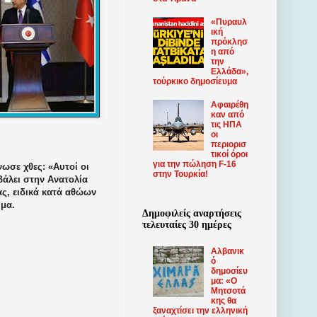
«Πυραυλ
ική
πρόκλησ
η από
την
Ελλάδα»,
τούρκικο δημοσίευμα
Αφαιρέθη
καν από
τις ΗΠΑ
οι
περιορισ
τικοί όροι
για την πώληση F-16
ωσε χθες: «Αυτοί οι
στην Τουρκία!
βάλει στην Ανατολία
ας, ειδικά κατά αθώων
υμα.
Δημοφιλείς αναρτήσεις
τελευταίες 30 ημέρες
Αλβανικ
ό
δημοσίευ
μα: «Ο
Μητσοτά
κης θα
ξαναχτίσει την ελληνική