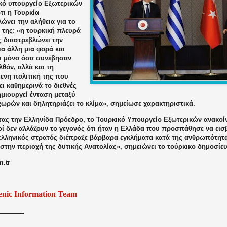
ικό υπουργείο Εξωτερικών
τι η Τουρκία
ώνει την αλήθεια για το
 της: «η τουρκική πλευρά
 διαστρεβλώνει την
ια άλλη μια φορά και
χι μόνο όσα συνέβησαν
θόν, αλλά και τη
ενη πολιτική της που
ι καθημερινά το διεθνές
ημιουργεί ένταση μεταξύ
ωρών και δηλητηριάζει το κλίμα», σημείωσε χαρακτηριστικά.
τας την Ελληνίδα Πρόεδρο, το Τουρκικό Υπουργείο Εξωτερικών ανακοίν
οί δεν αλλάζουν το γεγονός ότι ήταν η Ελλάδα που προσπάθησε να εισ
ο ελληνικός στρατός διέπραξε βάρβαρα εγκλήματα κατά της ανθρωπότητ
στην περιοχή της δυτικής Ανατολίας», σημειώνει το τούρκικο δημοσίε
.tr
enic Information Team