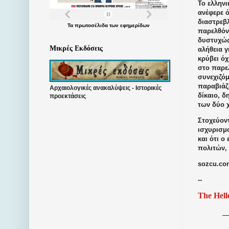
Το ελλην
ανέφερε ό
διαστρεβλ
Τα
πρωτοσέλιδα
των
εφημερίδων
παρελθόν
δυστυχώς
Μικρές Εκδόσεις
αλήθεια γ
κρύβει ό
στο παρελ
συνεχιζόμ
παραβιάζε
Αρχαιολογικές ανακαλύψεις - Ιστορικές
δίκαιο, δ
προεκτάσεις
των δύο χ
Στοχεύον
ισχυρισμ
και ότι 
πολιτών, 
sozcu.com
--
The Hell