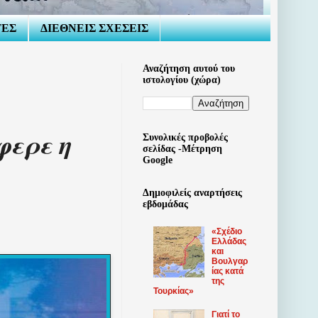
ΤΕΣ
ΔΙΕΘΝΕΙΣ ΣΧΕΣΕΙΣ
Αναζήτηση αυτού του
ιστολογίου (χώρα)
φερε η
Συνολικές προβολές
σελίδας -Μέτρηση
Google
Δημοφιλείς αναρτήσεις
εβδομάδας
«Σχέδιο
Ελλάδας
και
Βουλγαρ
ίας κατά
της
Τουρκίας»
Γιατί το