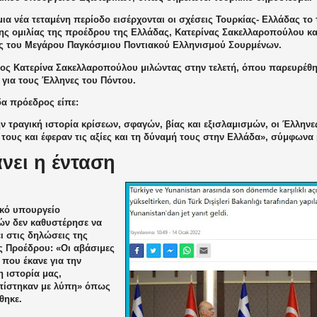
μια νέα τεταμένη περίοδο εισέρχονται οι σχέσεις Τουρκίας- Ελλάδας το
της ομιλίας της προέδρου της Ελλάδας, Κατερίνας Σακελλαροπούλου κα
ς του Μεγάρου Παγκόσμιου Ποντιακού Ελληνισμού Σουρμένων.
ος Κατερίνα Σακελλαροπούλου μιλώντας στην τελετή, όπου παρευρέθη
 για τους Έλληνες του Πόντου.
δα πρόεδρος είπε:
ν τραγική ιστορία κρίσεων, σφαγών, βίας και εξισλαμισμών, οι Έλλην
 τους και έφεραν τις αξίες και τη δύναμή τους στην Ελλάδα», σύμφωνα
νει η ένταση
ικό υπουργείο
ών δεν καθυστέρησε να
ι στις δηλώσεις της
ς Προέδρου: «Οι αβάσιμες
που έκανε για την
 ιστορία μας,
πίστηκαν με λύπη» όπως
θηκε.