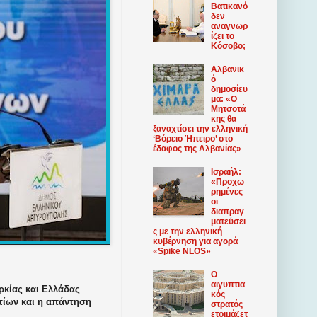
Βατικανό
δεν
αναγνωρ
ίζει το
Κόσοβο;
Αλβανικ
ό
δημοσίευ
μα: «Ο
Μητσοτά
κης θα
ξαναχτίσει την ελληνική
‘Βόρειο Ήπειρο’ στο
έδαφος της Αλβανίας»
Ισραήλ:
«Προχω
ρημένες
οι
διαπραγ
ματεύσει
ς με την ελληνική
κυβέρνηση για αγορά
«Spike NLOS»
Ο
αιγυπτια
ρκίας και Ελλάδας
κός
ντίων και η απάντηση
στρατός
ετοιμάζετ