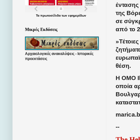
έντασης
της Βόρε
Τα
πρωτοσέλιδα
των
εφημερίδων
σε σύγκρ
από το 2
Μικρές Εκδόσεις
»Τέτοιε
ζητήματ
Αρχαιολογικές ανακαλύψεις - Ιστορικές
ευρωπαϊ
προεκτάσεις
θέση.
Η OMO I
οποία α
Βουλγα
καταστατ
marica.
--
The Hel