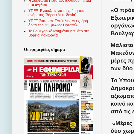
Η Συμφωνία Πρεσπών Ελλάδας- πΓΔΜ
στα αγγλικά
«Ο πρόε
ΥΠΕΞ: Εγκύκλιος για τη χρήση του
ονόματος ‘Βόρεια Μακεδονία’
Εξωτερι
ΥΠΕΞ Σκοπίων: Εγκύκλιος για χρήση
οργάνωση
όρων της Συμφωνίας Πρεσπών
Το Βουλγαρικό Μνημόνιο για βέτο στη
Βουλγαρ
Βόρεια Μακεδονία
Μάλιστα
Οι εφημερίδες σήμερα
Μακεδον
μέρες π
των δύο
Το Υπουρ
Δημοκρατ
αξιωματ
κοινό κα
από τις
«Μέρες 
δύο χωρ