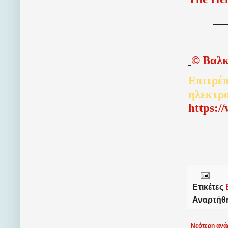
©
Βαλκ
Επιτρέπ
ηλεκτρ
http
s
:/
Ετικέτες
Αναρτήθ
Νεότερη ανά