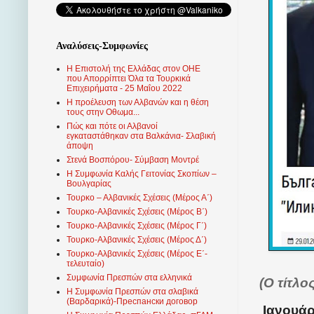
Αναλύσεις-Συμφωνίες
Η Επιστολή της Ελλάδας στον ΟΗΕ
που Απορρίπτει Όλα τα Τουρκικά
Επιχειρήματα - 25 Μαΐου 2022
Η προέλευση των Αλβανών και η θέση
τους στην Οθωμα...
Πώς και πότε οι Αλβανοί
εγκαταστάθηκαν στα Βαλκάνια- Σλαβική
άποψη
Στενά Βοσπόρου- Σύμβαση Μοντρέ
Η Συμφωνία Καλής Γειτονίας Σκοπίων –
Βουλγαρίας
Τουρκο – Αλβανικές Σχέσεις (Mέρος Α΄)
Τουρκο-Αλβανικές Σχέσεις (Μέρος Β΄)
Τουρκο-Αλβανικές Σχέσεις (Μέρος Γ΄)
Τουρκο-Αλβανικές Σχέσεις (Μέρος Δ΄)
Τουρκο-Αλβανικές Σχέσεις (Μέρος Ε΄-
τελευταίο)
Συμφωνία Πρεσπών στα ελληνικά
(Ο τίτλο
Η Συμφωνία Πρεσπών στα σλαβικά
(Βαρδαρικά)-Преспански договор
Ιανουάρ